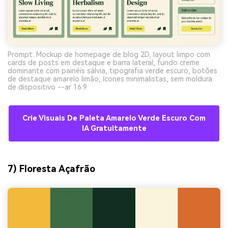
Prompt: Mockup de homepage de blog 2D, layout limpo com
cards de posts em destaque e barra lateral, fundo creme
dominante com painéis sálvia, tipografia verde escuro, botões
de destaque amarelo limão, ícones minimalistas, sem moldura
de dispositivo --ar 16:9
Crie Visuais De Paleta Amarelo Verde Escuro Com
IA Gratuitamente
7) Floresta Açafrão