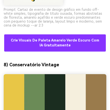
Prompt: Cartaz de evento de design gráfico em fundo off-
white simples, tipografia de título ousada, formas abstratas
de floresta, amarelo açafrão e verde escuro predominantes
com pequeno toque de laranja, layout limpo e moderno, sem
cena de mockup --ar 2:3
Crie Visuais De Paleta Amarelo Verde Escuro Com
IA Gratuitamente
8) Conservatório Vintage