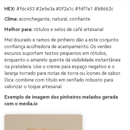
HEX:
#f6c453 #2e5e3a #0f2a1c #fdf7e1 #b86b2c
Clima:
aconchegante, natural, confiante
Melhor para:
rótulos e selos de café artesanal
Mel dourado e ramos de pinheiro dão a este conjunto
confiança acolhedora de acampamento. Os verdes
escuros suportam textos pequenos em rótulos,
enquanto o amarelo quente dá visibilidade instantânea
na prateleira. Use o creme para espaço negativo e o
laranja torrado para notas de torra ou ícones de sabor.
Dica: combine com título em serifado robusto para
valorizar o toque artesanal.
Exemplo de imagem dos pinheiros melados gerada
com o media.io