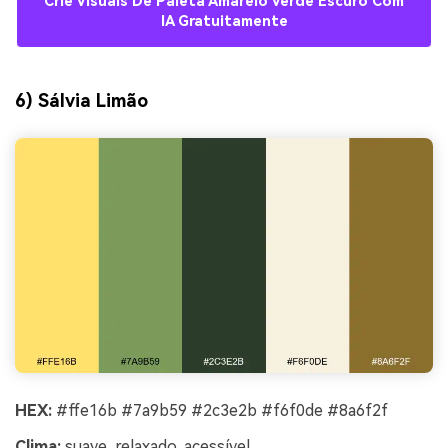
Crie Visuais De Paleta Amarelo Verde Escuro Com
IA Gratuitamente
6) Sálvia Limão
HEX:
#ffe16b #7a9b59 #2c3e2b #f6f0de #8a6f2f
Clima:
suave, relaxado, acessível