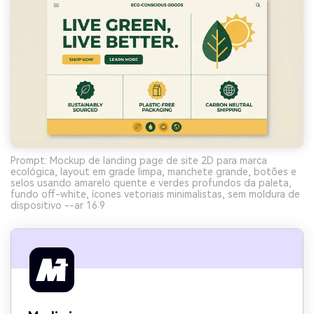
Prompt: Mockup de landing page de site 2D para marca
ecológica, layout em grade limpa, manchete grande, botões e
selos usando amarelo quente e verdes profundos da paleta,
fundo off-white, ícones vetoriais minimalistas, sem moldura de
dispositivo --ar 16:9