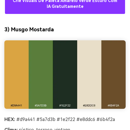
Crie Visuais De Paleta Amarelo Verde Escuro Com
IA Gratuitamente
3) Musgo Mostarda
HEX:
#d9a441 #5a7d3b #1e2f22 #e8ddc6 #6b4f2a
Clima:
rústico, terroso, vintage