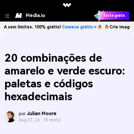
Media.io
Teste grátis
mites. 100% grátis!
Comece grátis→
Crie imagens com IA 
20 combinações de
amarelo e verde escuro:
paletas e códigos
hexadecimais
Julian Moore
por
Aug 07, 26 ·
18 min(s)