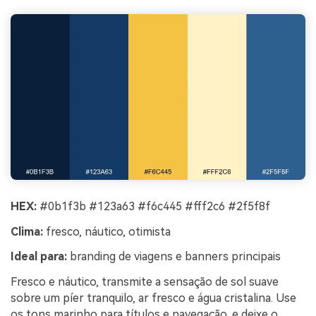
HEX:
#0b1f3b #123a63 #f6c445 #fff2c6 #2f5f8f
Clima:
fresco, náutico, otimista
Ideal para:
branding de viagens e banners principais
Fresco e náutico, transmite a sensação de sol suave
sobre um píer tranquilo, ar fresco e água cristalina. Use
os tons marinho para títulos e navegação, e deixe o