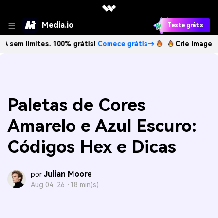
Media.io
Teste grátis
tes. 100% grátis!
Comece grátis→
Crie imagens com IA se
Paletas de Cores
Amarelo e Azul Escuro:
Códigos Hex e Dicas
Julian Moore
por
Aug 04, 26 ·
18 min(s)