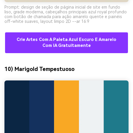
Prompt: design de seção de página inicial de site em fundo
liso, grade moderna, cabeçalhos principais azul royal profundo
com botão de chamada para ação amarelo quente e painéis
off-white suaves, layout limpo 2D --ar 16:9
Crie Artes Com A Paleta Azul Escuro E Amarelo
Com IA Gratuitamente
10) Marigold Tempestuoso