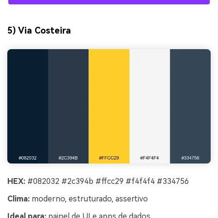
5) Via Costeira
HEX:
#082032 #2c394b #ffcc29 #f4f4f4 #334756
Clima:
moderno, estruturado, assertivo
Ideal para:
painel de UI e apps de dados