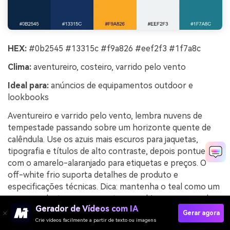
HEX:
#0b2545 #13315c #f9a826 #eef2f3 #1f7a8c
Clima:
aventureiro, costeiro, varrido pelo vento
Ideal para:
anúncios de equipamentos outdoor e
lookbooks
Aventureiro e varrido pelo vento, lembra nuvens de
tempestade passando sobre um horizonte quente de
calêndula. Use os azuis mais escuros para jaquetas,
tipografia e títulos de alto contraste, depois pontue
com o amarelo-alaranjado para etiquetas e preços. O
off-white frio suporta detalhes de produto e
especificações técnicas. Dica: mantenha o teal como um
pequeno destaque para costura ou chips pequenos de
Gerador de Vídeos com IA
UI para que a paleta permaneça coesa.
Gerar agora
Crie vídeos facilmente a partir de texto ou imagens
Exemplo de imagem de marigold tempestuoso