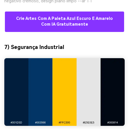
negativo cremoso, design plano limpo --ar 1:1
Crie Artes Com A Paleta Azul Escuro E Amarelo
Com IA Gratuitamente
7) Segurança Industrial