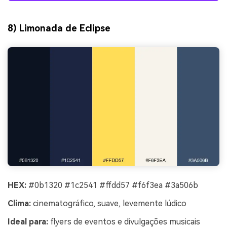
8) Limonada de Eclipse
HEX:
#0b1320 #1c2541 #ffdd57 #f6f3ea #3a506b
Clima:
cinematográfico, suave, levemente lúdico
Ideal para:
flyers de eventos e divulgações musicais