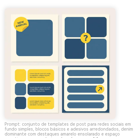
Prompt: conjunto de templates de post para redes sociais em
fundo simples, blocos básicos e adesivos arredondados, denim
dominante com destaques amarelo ensolarado e espaço