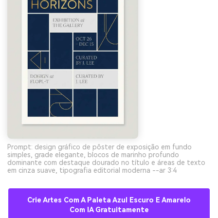
Crie imagens com
IA sem limites.
100% grátis!
Comece Grátis →
Prompt: design gráfico de pôster de exposição em fundo
simples, grade elegante, blocos de marinho profundo
dominante com destaque dourado no título e áreas de texto
em cinza suave, tipografia editorial moderna --ar 3:4
Crie Artes Com A Paleta Azul Escuro E Amarelo
Com IA Gratuitamente