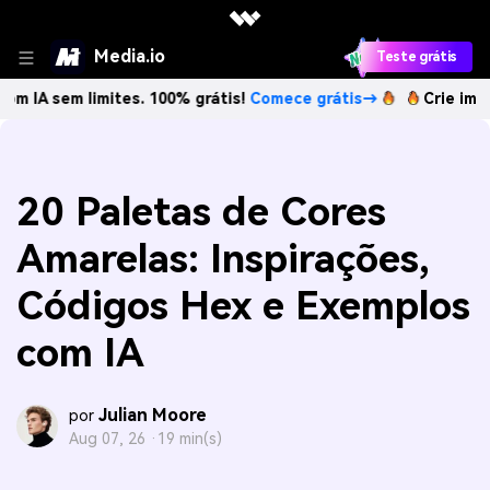
Media.io
Teste grátis
 limites. 100% grátis!
Comece grátis→
Crie imagens com 
20 Paletas de Cores
Amarelas: Inspirações,
Códigos Hex e Exemplos
com IA
Julian Moore
por
Aug 07, 26 ·
19 min(s)