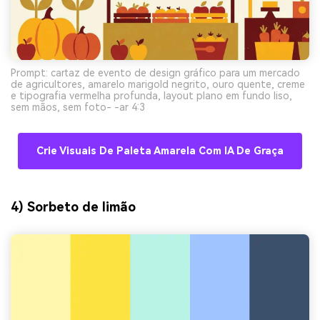
Prompt: cartaz de evento de design gráfico para um mercado
de agricultores, amarelo marigold negrito, ouro quente, creme
e tipografia vermelha profunda, layout plano em fundo liso,
sem mãos, sem foto- -ar 4:3
Crie Visuais De Paleta Amarela Com IA De Graça
4) Sorbeto de limão