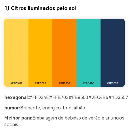
1) Citros iluminados pelo sol
hexagonal:
#FFD34E#FFB703#FB8500#2EC4B6#1D3557
humor:
Brilhante, enérgico, brincalhão
Melhor para:
Embalagem de bebidas de verão e anúncios
sociais