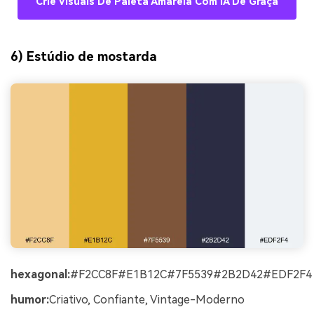
Crie Visuais De Paleta Amarela Com IA De Graça
6) Estúdio de mostarda
hexagonal:
#F2CC8F#E1B12C#7F5539#2B2D42#EDF2F4
humor:
Criativo, Confiante, Vintage-Moderno