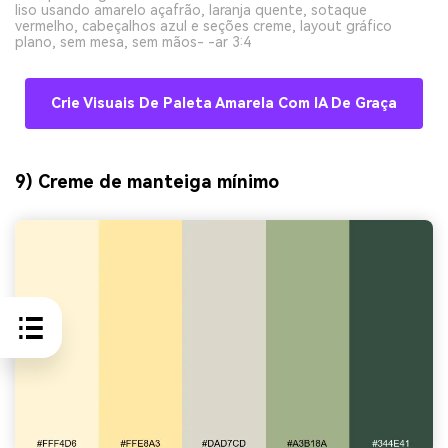
liso usando amarelo açafrão, laranja quente, sotaque
vermelho, cabeçalhos azul e seções creme, layout gráfico
plano, sem mesa, sem mãos- -ar 3:4
Crie Visuais De Paleta Amarela Com IA De Graça
9) Creme de manteiga mínimo