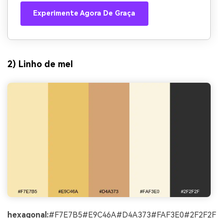
Experimente Agora De Graça
2) Linho de mel
hexagonal:
#F7E7B5#E9C46A#D4A373#FAF3E0#2F2F2F