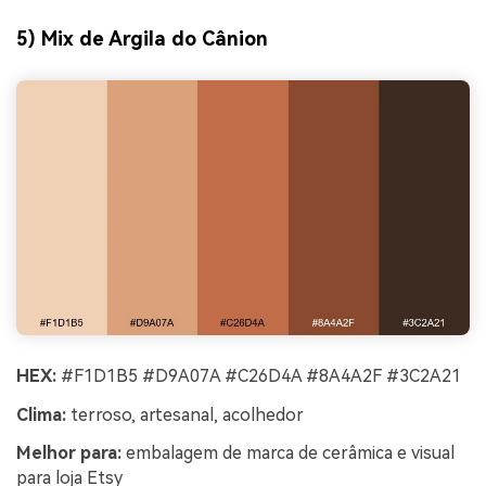
5) Mix de Argila do Cânion
HEX:
#F1D1B5 #D9A07A #C26D4A #8A4A2F #3C2A21
Clima:
terroso, artesanal, acolhedor
Melhor para:
embalagem de marca de cerâmica e visual
para loja Etsy