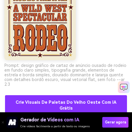
Prompt: design gráfico de cartaz de anúncio ousado de rodeio
em fundo claro simples, tipografia grande, elementos de
estrela e borda simples, dourado dominante e laranja quente
com detalhes bordô escuro, visual vetorial flat, sem foto --ar
2:3
Crie Visuais De Paletas Do Velho Oeste Com IA
Grátis
Gerador de Vídeos com IA
Gerar agora
Crie vídeos facilmente a partir de texto ou imagens
10) Minimalismo da Corrida do Ouro