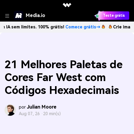
Media.io
Teste grátis
imites. 100% grátis!
Comece grátis→
Crie imagens com IA
21 Melhores Paletas de
Cores Far West com
Códigos Hexadecimais
Julian Moore
por
Aug 07, 26 ·
20 min(s)