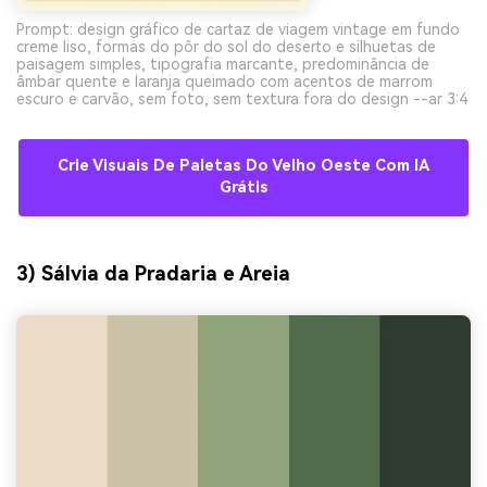
Prompt: design gráfico de cartaz de viagem vintage em fundo
creme liso, formas do pôr do sol do deserto e silhuetas de
paisagem simples, tipografia marcante, predominância de
âmbar quente e laranja queimado com acentos de marrom
escuro e carvão, sem foto, sem textura fora do design --ar 3:4
Crie Visuais De Paletas Do Velho Oeste Com IA
Grátis
3) Sálvia da Pradaria e Areia