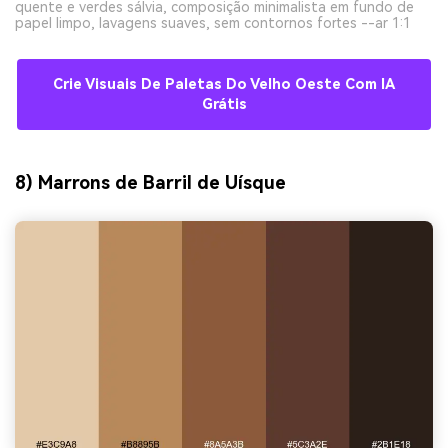
quente e verdes sálvia, composição minimalista em fundo de
papel limpo, lavagens suaves, sem contornos fortes --ar 1:1
Crie Visuais De Paletas Do Velho Oeste Com IA
Grátis
8) Marrons de Barril de Uísque