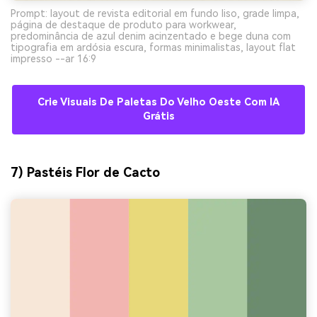
Prompt: layout de revista editorial em fundo liso, grade limpa,
página de destaque de produto para workwear,
predominância de azul denim acinzentado e bege duna com
tipografia em ardósia escura, formas minimalistas, layout flat
impresso --ar 16:9
Crie Visuais De Paletas Do Velho Oeste Com IA
Grátis
7) Pastéis Flor de Cacto