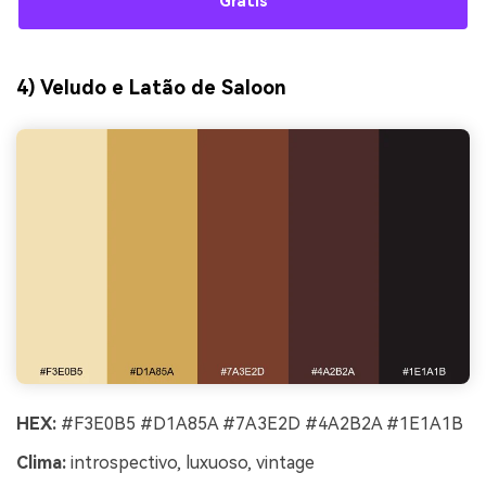
Grátis
4) Veludo e Latão de Saloon
HEX:
#F3E0B5 #D1A85A #7A3E2D #4A2B2A #1E1A1B
Clima:
introspectivo, luxuoso, vintage