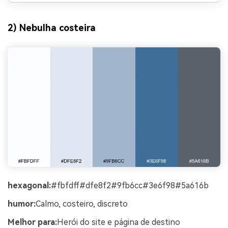
2) Nebulha costeira
hexagonal:
#fbfdff#dfe8f2#9fb6cc#3e6f98#5a616b
humor:
Calmo, costeiro, discreto
Melhor para:
Herói do site e página de destino