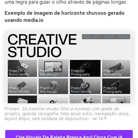
uma regra para guiar o olho através de páginas longas.
Exemplo de imagem de horizonte chuvoso gerado
usando media.io
Prompt: 2d creative studio Site ui mockup com grade de
projeto, grande tipografia, links azuis sutis, navegação cinza,
layout limpo, sem moldura de dispositivo- -ar 16:9
Crie Visuais De Paleta Branca Azul Cinza Com IA