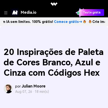
Media.io
Teste grátis
m limites. 100% grátis!
Comece grátis→
Crie imagens com 
20 Inspirações de Paleta
de Cores Branco, Azul e
Cinza com Códigos Hex
Julian Moore
por
Aug 07, 26 ·
18 min(s)