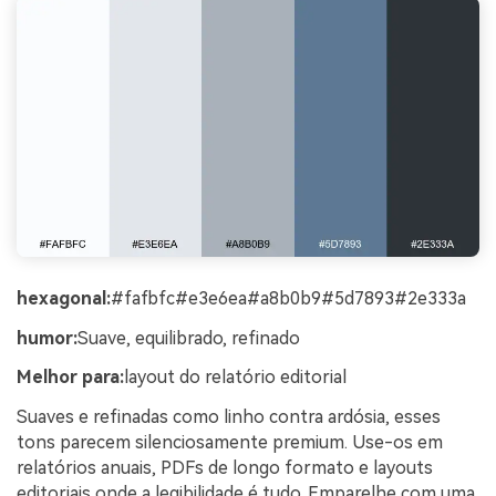
hexagonal:
#fafbfc#e3e6ea#a8b0b9#5d7893#2e333a
humor:
Suave, equilibrado, refinado
Melhor para:
layout do relatório editorial
Suaves e refinadas como linho contra ardósia, esses
tons parecem silenciosamente premium. Use-os em
relatórios anuais, PDFs de longo formato e layouts
editoriais onde a legibilidade é tudo. Emparelhe com uma