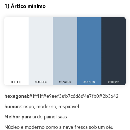
1) Ártico mínimo
hexagonal:
#ffffff#e9eef3#b7c6d6#4a7fb0#2b3642
humor:
Crispo, moderno, respirável
Melhor para:
ui do painel saas
Núcleo e moderno como a neve fresca sob um céu