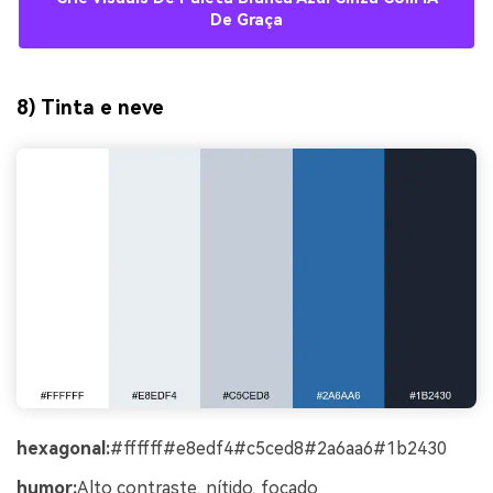
De Graça
8) Tinta e neve
hexagonal:
#ffffff#e8edf4#c5ced8#2a6aa6#1b2430
humor:
Alto contraste, nítido, focado