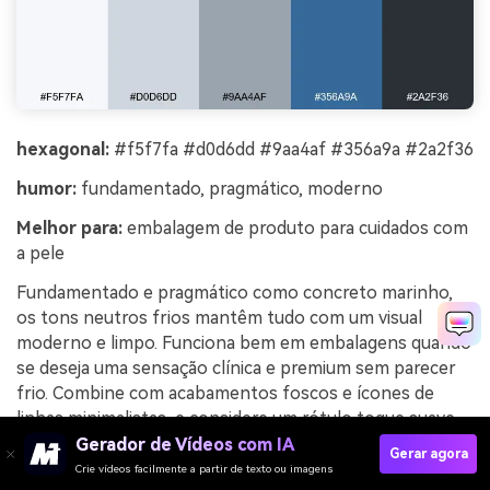
hexagonal:
#f5f7fa #d0d6dd #9aa4af #356a9a #2a2f36
humor:
fundamentado, pragmático, moderno
Melhor para:
embalagem de produto para cuidados com
a pele
Fundamentado e pragmático como concreto marinho,
os tons neutros frios mantêm tudo com um visual
moderno e limpo. Funciona bem em embalagens quando
se deseja uma sensação clínica e premium sem parecer
frio. Combine com acabamentos foscos e ícones de
linhas minimalistas, e considere um rótulo toque suave
para adicionar calor. Dica de uso: coloque o azul mais
Gerador de Vídeos com IA
Gerar agora
forte em um pequeno selo ou badge para transmitir
Crie vídeos facilmente a partir de texto ou imagens