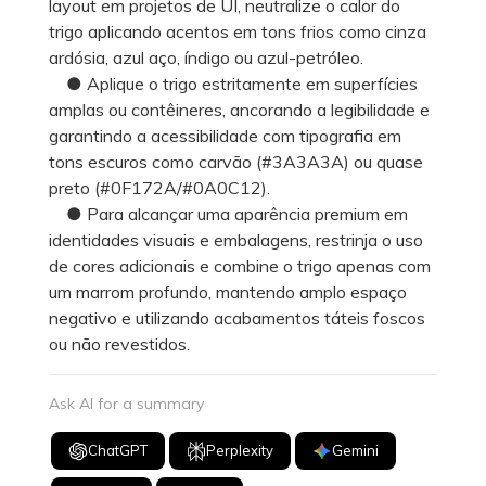
layout em projetos de UI, neutralize o calor do
trigo aplicando acentos em tons frios como cinza
ardósia, azul aço, índigo ou azul-petróleo.
● Aplique o trigo estritamente em superfícies
amplas ou contêineres, ancorando a legibilidade e
garantindo a acessibilidade com tipografia em
tons escuros como carvão (#3A3A3A) ou quase
preto (#0F172A/#0A0C12).
● Para alcançar uma aparência premium em
identidades visuais e embalagens, restrinja o uso
de cores adicionais e combine o trigo apenas com
um marrom profundo, mantendo amplo espaço
negativo e utilizando acabamentos táteis foscos
ou não revestidos.
Ask AI for a summary
ChatGPT
Perplexity
Gemini