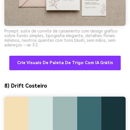
Prompt: suite de convite de casamento com design gráfico
sobre fundo simples, tipografia elegante, detalhes florais
mínimos, neutros quentes com tons blush, sem mãos, sem
adereços --ar 3:2
Crie Visuais De Paleta De Trigo Com IA Grátis
8) Drift Costeiro