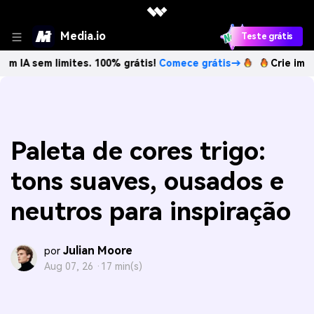
Media.io
Teste grátis
 limites. 100% grátis!
Comece grátis→
Crie imagens com I
Paleta de cores trigo:
tons suaves, ousados e
neutros para inspiração
Julian Moore
por
Aug 07, 26 ·
17 min(s)