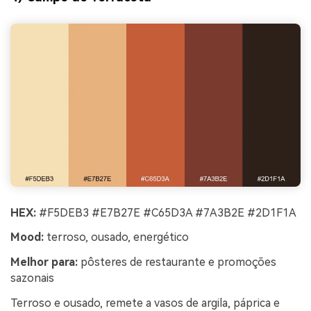
HEX:
#F5DEB3 #E7B27E #C65D3A #7A3B2E #2D1F1A
Mood:
terroso, ousado, energético
Melhor para:
pôsteres de restaurante e promoções
sazonais
Terroso e ousado, remete a vasos de argila, páprica e