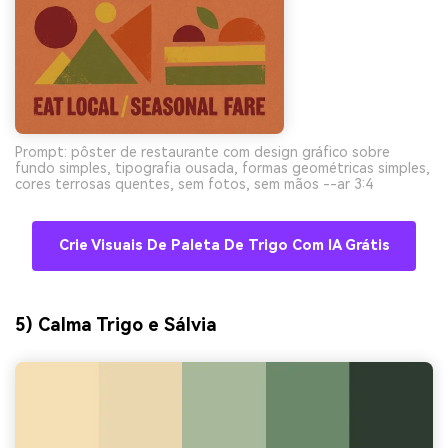
Prompt: pôster de restaurante com design gráfico sobre
fundo simples, tipografia ousada, formas geométricas simples,
cores terrosas quentes, sem fotos, sem mãos --ar 3:4
Crie Visuais De Paleta De Trigo Com IA Grátis
5) Calma Trigo e Sálvia