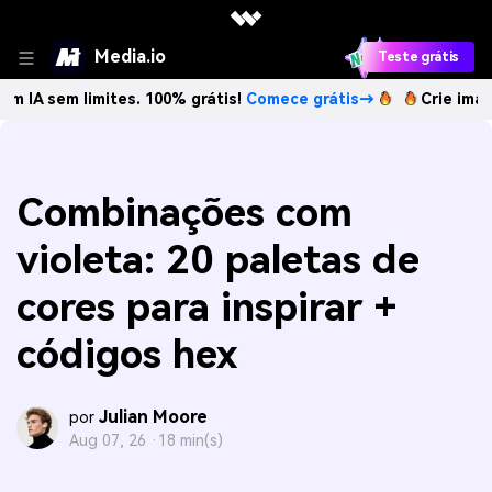
Media.io
Teste grátis
 limites. 100% grátis!
Comece grátis→
Crie imagens com 
Combinações com
violeta: 20 paletas de
cores para inspirar +
códigos hex
Julian Moore
por
Aug 07, 26 ·
18 min(s)