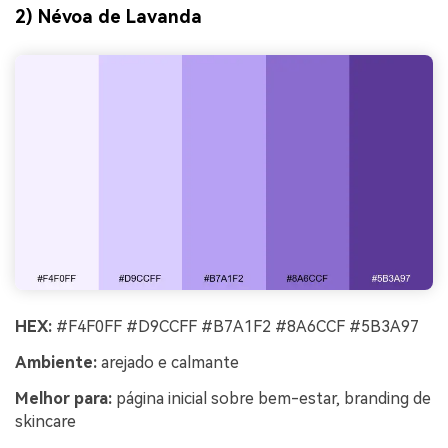
2) Névoa de Lavanda
HEX:
#F4F0FF #D9CCFF #B7A1F2 #8A6CCF #5B3A97
Ambiente:
arejado e calmante
Melhor para:
página inicial sobre bem-estar, branding de
skincare