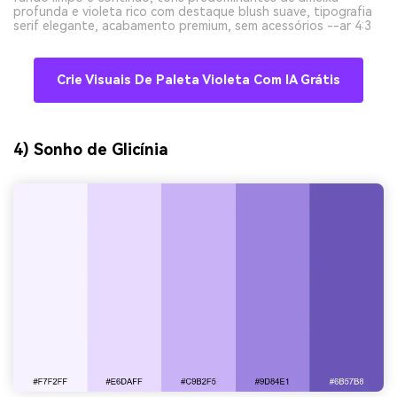
profunda e violeta rico com destaque blush suave, tipografia
serif elegante, acabamento premium, sem acessórios --ar 4:3
Crie Visuais De Paleta Violeta Com IA Grátis
4) Sonho de Glicínia