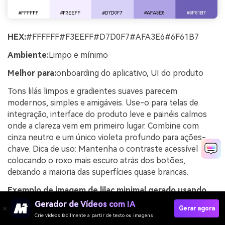
HEX:
#FFFFFF#F3EEFF#D7D0F7#AFA3E6#6F61B7
Ambiente:
Limpo e mínimo
Melhor para:
onboarding do aplicativo, UI do produto
Tons lilás limpos e gradientes suaves parecem
modernos, simples e amigáveis. Use-o para telas de
integração, interface do produto leve e painéis calmos
onde a clareza vem em primeiro lugar. Combine com
cinza neutro e um único violeta profundo para ações-
chave. Dica de uso: Mantenha o contraste acessível
colocando o roxo mais escuro atrás dos botões,
deixando a maioria das superfícies quase brancas.
Exemplo de imagem de lilac minimal gerado usando
media.io
Gerador de Vídeos com IA
Gerar agora
Crie vídeos facilmente a partir de texto ou imagens