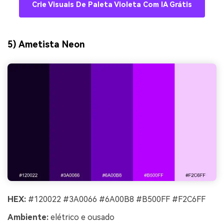
Crie Visuais De Paleta Violeta Com IA Grátis
5) Ametista Neon
HEX:
#120022 #3A0066 #6A00B8 #B500FF #F2C6FF
Ambiente:
elétrico e ousado