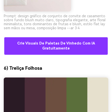
Prompt: design gráfico de conjunto de convite de casamento
sobre fundo blush muito claro, tipografia elegante, arte floral
minimalista, tons dominantes de frutas e blush, estilo flat lay
sem mãos ou mesa, composição limpa --ar 3:4
Crie Visuais De Paletas De Vinhedo Com IA
Gratuitamente
6) Treliça Folhosa