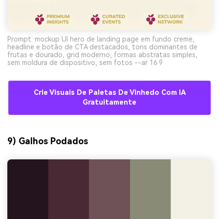
Prompt: mockup UI hero de landing page em fundo creme,
headline e botão de CTA destacados, tons dominantes de
frutas e dourado, grid moderno, formas abstratas simples,
sem moldura de dispositivo, sem fotos --ar 16:9
Crie Visuais De Paletas De Vinhedo Com IA
Gratuitamente
9) Galhos Podados