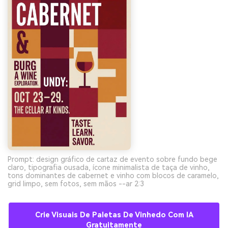
Prompt: design gráfico de cartaz de evento sobre fundo bege
claro, tipografia ousada, ícone minimalista de taça de vinho,
tons dominantes de cabernet e vinho com blocos de caramelo,
grid limpo, sem fotos, sem mãos --ar 2:3
Crie Visuais De Paletas De Vinhedo Com IA
Gratuitamente