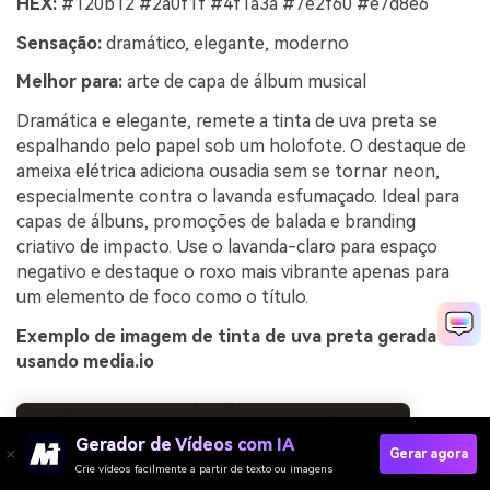
HEX:
#120b12 #2a0f1f #4f1a3a #7e2f60 #e7d8e6
Sensação:
dramático, elegante, moderno
Melhor para:
arte de capa de álbum musical
Dramática e elegante, remete a tinta de uva preta se
espalhando pelo papel sob um holofote. O destaque de
ameixa elétrica adiciona ousadia sem se tornar neon,
especialmente contra o lavanda esfumaçado. Ideal para
capas de álbuns, promoções de balada e branding
criativo de impacto. Use o lavanda-claro para espaço
negativo e destaque o roxo mais vibrante apenas para
um elemento de foco como o título.
Exemplo de imagem de tinta de uva preta gerada
usando media.io
Gerador de Vídeos com IA
Gerar agora
Crie vídeos facilmente a partir de texto ou imagens