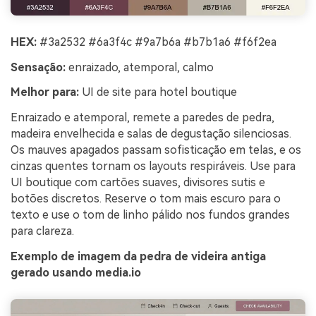
HEX:
#3a2532 #6a3f4c #9a7b6a #b7b1a6 #f6f2ea
Sensação:
enraizado, atemporal, calmo
Melhor para:
UI de site para hotel boutique
Enraizado e atemporal, remete a paredes de pedra,
madeira envelhecida e salas de degustação silenciosas.
Os mauves apagados passam sofisticação em telas, e os
cinzas quentes tornam os layouts respiráveis. Use para
UI boutique com cartões suaves, divisores sutis e
botões discretos. Reserve o tom mais escuro para o
texto e use o tom de linho pálido nos fundos grandes
para clareza.
Exemplo de imagem da pedra de videira antiga
gerado usando media.io