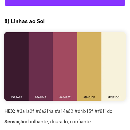
8) Linhas ao Sol
HEX:
#3a1a2f #6a2f4a #a14a62 #d4b15f #f8f1dc
Sensação:
brilhante, dourado, confiante