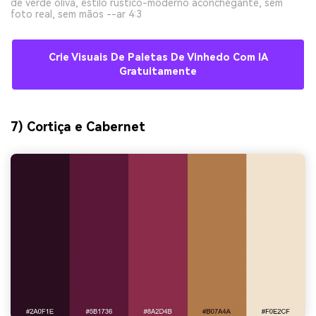
de verde oliva, estilo rústico-moderno aconchegante, sem
foto real, sem mãos --ar 4:3
Crie Visuais De Paletas De Vinhedo Com IA
Gratuitamente
7) Cortiça e Cabernet