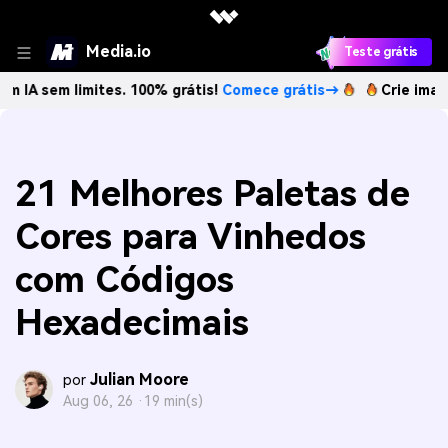
Media.io
Teste grátis
m limites. 100% grátis!
Comece grátis→
Crie imagens com 
21 Melhores Paletas de
Cores para Vinhedos
com Códigos
Hexadecimais
Julian Moore
por
Aug 06, 26 ·
19 min(s)