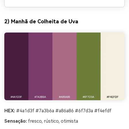
2) Manhã de Colheita de Uva
HEX:
#4a1d3f #7a3b6a #a86a86 #6f7d3a #f4efdf
Sensação:
fresco, rústico, otimista