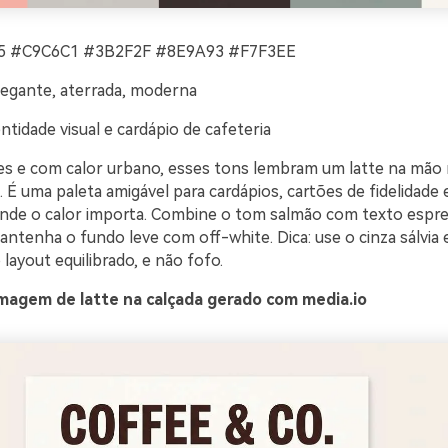
 #C9C6C1 #3B2F2F #8E9A93 #F7F3EE
gante, aterrada, moderna
ntidade visual e cardápio de cafeteria
s e com calor urbano, esses tons lembram um latte na mã
a. É uma paleta amigável para cardápios, cartões de fidelidade
de o calor importa. Combine o tom salmão com texto espre
antenha o fundo leve com off-white. Dica: use o cinza sálvia
layout equilibrado, e não fofo.
magem de latte na calçada gerado com media.io