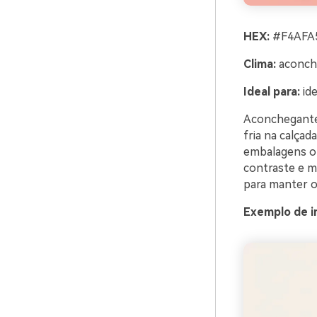
HEX:
#F4AFA5
Clima:
aconche
Ideal para:
ide
Aconchegante
fria na calçad
embalagens on
contraste e m
para manter o 
Exemplo de i