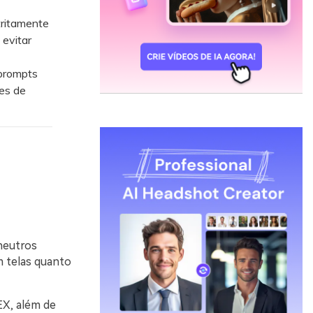
tritamente
evitar
prompts
es de
neutros
 telas quanto
EX, além de