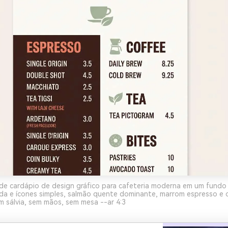
de cardápio de design gráfico para cafeteria moderna em um fundo c
da e ícones simples, salmão quente dominante, marrom espresso e 
 sálvia, sem mãos, sem mesa --ar 4:3