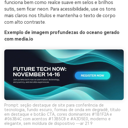
funciona bem como realce suave em selos e brilhos
sutis, sem ficar neon. Para acessibilidade, use os tons
mais claros nos títulos e mantenha o texto de corpo
com alto contraste.
Exemplo de imagem profundezas do oceano gerado
com media.io
Prompt: seção destaque de site para conferência de
tecnologia, fundo escuro, formas de onda em degradê, título
em destaque e botão CTA, cores dominantes #1B1F2A e
#063B4C com acentos #13B5C8 e #A3D5E0, moderno e
elegante, sem moldura de dispositivo --ar 21:9