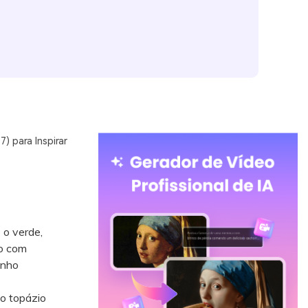
 para Inspirar
 o verde,
do com
inho
do topázio