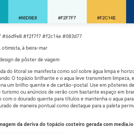
 #66d9e8 #f2f7f7 #f2c14e #083d77
 otimista, à beira-mar
design de pôster de viagem
ada do litoral se manifesta como sol sobre água limpa e horiz
ndo. O topázio brilhante e o aqua leve transmitem limpeza,
ona um brilho quente e de cartão-postal. Use em pôsteres de
 turismo ou anúncios de verão com bastante espaço em bra
o com o dourado quente para títulos e mantenha o aqua para
ourado de maneira pontual como destaque para a paleta perm
magem da deriva do topázio costeiro gerada com media.io