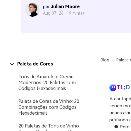
Julian Moore
por
Aug 07, 26 ·
19 min(s)
Blog
Paleta 
Paleta de Cores
Tons de Amarelo e Creme
Modernos: 20 Paletas com
TL;D
Códigos Hexadecimais
A cor topá
Paleta de Cores de Vinho: 20
sendo mai
Combinações com Códigos
aquas clar
Hexadecimais
profundo o
20 Paletas de Tons de Vinho
● Para gar