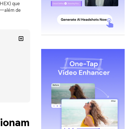
s HEX) que
os—além de
cionam