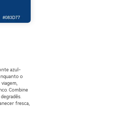
onte azul-
 enquanto o
 viagem,
nco. Combine
 degradês.
anecer fresca,