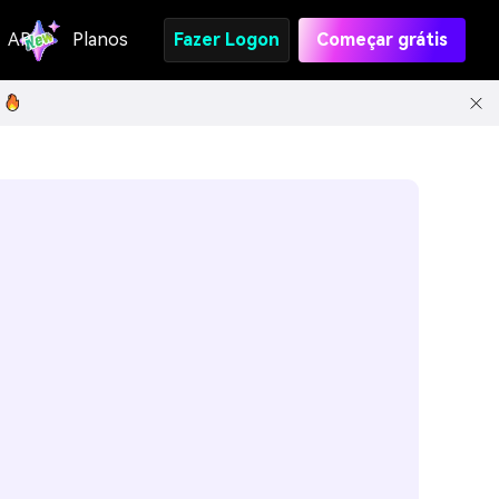
API
Planos
Fazer Logon
Começar grátis