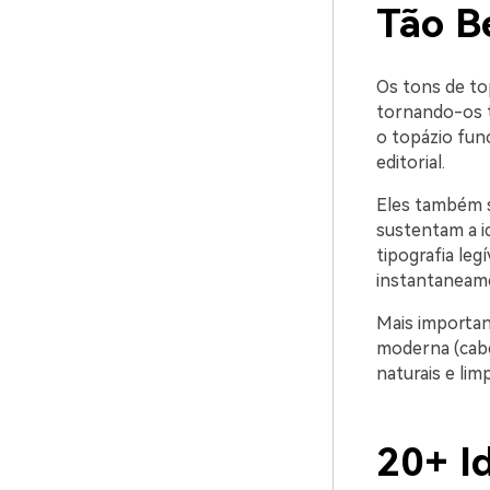
Tão 
Os tons de to
tornando-os t
o topázio fun
editorial.
Eles também s
sustentam a i
tipografia leg
instantaneam
Mais importan
moderna (cabe
naturais e lim
20+ I