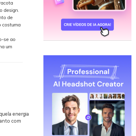
racota
o design.
nto de
io costuma
o-se ao
uma um
quela energia
 tanto com