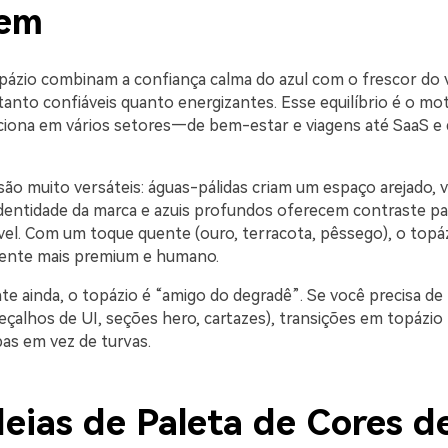
Bem
pázio combinam a confiança calma do azul com o frescor do 
anto confiáveis quanto energizantes. Esse equilíbrio é o mot
ciona em vários setores—de bem-estar e viagens até SaaS e 
ão muito versáteis: águas-pálidas criam um espaço arejado,
dentidade da marca e azuis profundos oferecem contraste p
ível. Com um toque quente (ouro, terracota, pêssego), o topá
ente mais premium e humano.
te ainda, o topázio é “amigo do degradê”. Se você precisa de
çalhos de UI, seções hero, cartazes), transições em topázi
pas em vez de turvas.
deias de Paleta de Cores d