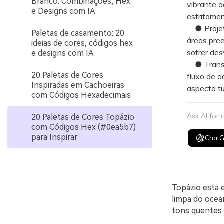
Branco: Combinações, Hex
vibrante a
e Designs com IA
estritamen
● Projeto
Paletas de casamento: 20
áreas pree
ideias de cores, códigos hex
sofrer des
e designs com IA
● Transiç
20 Paletas de Cores
fluxo de a
Inspiradas em Cachoeiras
aspecto tu
com Códigos Hexadecimais
Ask AI for
20 Paletas de Cores Topázio
com Códigos Hex (#0ea5b7)
para Inspirar
Chat
Topázio está 
limpa do ocea
tons quentes 