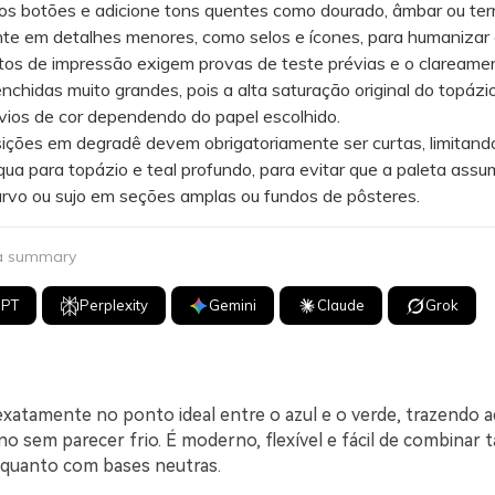
os botões e adicione tons quentes como dourado, âmbar ou ter
te em detalhes menores, como selos e ícones, para humanizar 
s de impressão exigem provas de teste prévias e o clareame
nchidas muito grandes, pois a alta saturação original do topáz
vios de cor dependendo do papel escolhido.
ões em degradê devem obrigatoriamente ser curtas, limitand
qua para topázio e teal profundo, para evitar que a paleta ass
rvo ou sujo em seções amplas ou fundos de pôsteres.
 a summary
GPT
Perplexity
Gemini
Claude
Grok
exatamente no ponto ideal entre o azul e o verde, trazendo a
no sem parecer frio. É moderno, flexível e fácil de combinar
quanto com bases neutras.