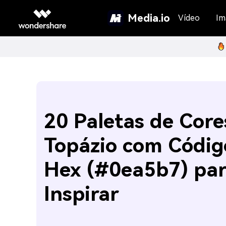
Media.io
Vídeo
Im
20 Paletas de Core
Topázio com Códig
Hex (#0ea5b7) pa
Inspirar