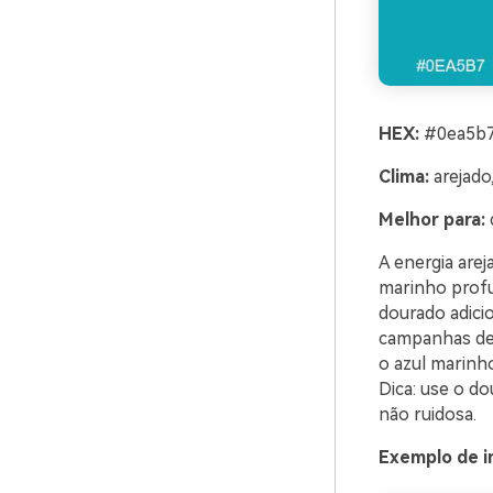
HEX:
#0ea5b7
Clima:
arejado,
Melhor para:
A energia arej
marinho profu
dourado adici
campanhas de
o azul marinh
Dica: use o d
não ruidosa.
Exemplo de i