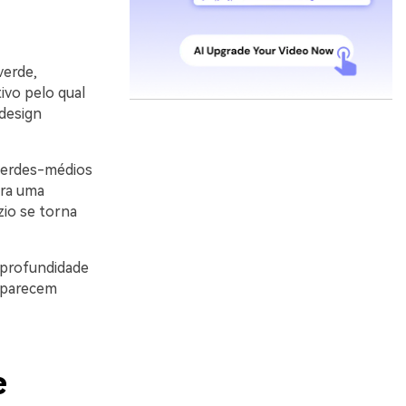
verde,
ivo pelo qual
design
 verdes-médios
ara uma
zio se torna
 profundidade
o parecem
e