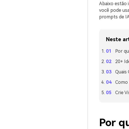
Abaixo estão 
você pode usa
prompts de IA
Neste ar
Por qu
20+ Id
Quais
Como U
Crie V
Por q