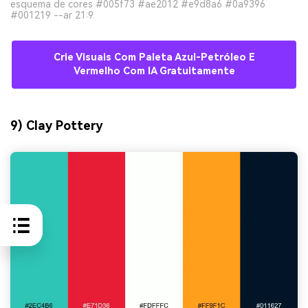
esquema de cores #005f73 #ae2012 #e9d8a6 #0a9396
#001219 --ar 21:9
Crie Visuais Com Paleta Azul-Petróleo E
Vermelho Com IA Gratuitamente
9) Clay Pottery