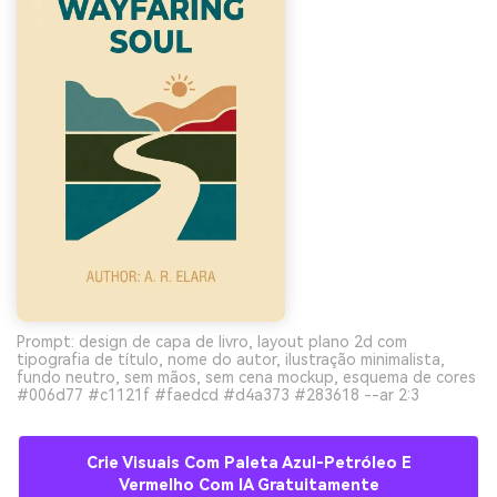
Prompt: design de capa de livro, layout plano 2d com
tipografia de título, nome do autor, ilustração minimalista,
fundo neutro, sem mãos, sem cena mockup, esquema de cores
#006d77 #c1121f #faedcd #d4a373 #283618 --ar 2:3
Crie Visuais Com Paleta Azul-Petróleo E
Vermelho Com IA Gratuitamente