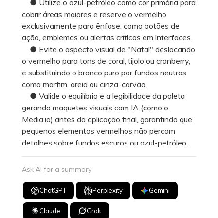
● Utilize o azul-petróleo como cor primária para
cobrir áreas maiores e reserve o vermelho
exclusivamente para ênfase, como botões de
ação, emblemas ou alertas críticos em interfaces.
● Evite o aspecto visual de "Natal" deslocando
o vermelho para tons de coral, tijolo ou cranberry,
e substituindo o branco puro por fundos neutros
como marfim, areia ou cinza-carvão.
● Valide o equilíbrio e a legibilidade da paleta
gerando maquetes visuais com IA (como o
Media.io) antes da aplicação final, garantindo que
pequenos elementos vermelhos não percam
detalhes sobre fundos escuros ou azul-petróleo.
Ask AI for a summary
ChatGPT
Perplexity
Gemini
Claude
Grok