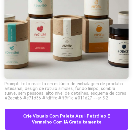
Prompt: foto realista em estúdio de embalagem de produto
artesanal, design de rótulo simples, fundo limpo, sombra
suave, sem pessoas, alto nível de detalhes, esquema de cores
#2ec4b6 #e71d36 #fdfffc #ff9f1c #011627 --ar 3:2
Crie Visuais Com Paleta Azul-Petróleo E
Vermelho Com IA Gratuitamente