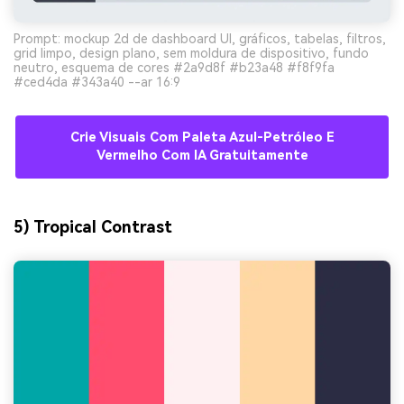
Prompt: mockup 2d de dashboard UI, gráficos, tabelas, filtros,
grid limpo, design plano, sem moldura de dispositivo, fundo
neutro, esquema de cores #2a9d8f #b23a48 #f8f9fa
#ced4da #343a40 --ar 16:9
Crie Visuais Com Paleta Azul-Petróleo E
Vermelho Com IA Gratuitamente
5) Tropical Contrast