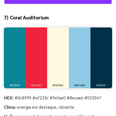
7) Coral Auditorium
HEX:
#0c8599 #ef233c #fefae0 #8ecae6 #023047
Clima:
energia em destaque, vibrante