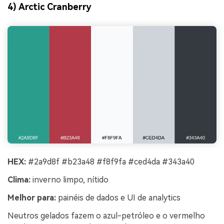
4) Arctic Cranberry
HEX:
#2a9d8f #b23a48 #f8f9fa #ced4da #343a40
Clima:
inverno limpo, nítido
Melhor para:
painéis de dados e UI de analytics
Neutros gelados fazem o azul-petróleo e o vermelho