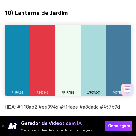
10) Lanterna de Jardim
HEX:
#118ab2 #e63946 #f1faee #a8dadc #457b9d
Clima:
primavera fresca, amigável
Gerador de Vídeos com IA
Gerar agora
Melhor para:
ilustrações botânicas e promoções
Crie vídeos facilmente a partir de texto ou imagens
sazonais