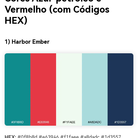
Vermelho (com Códigos
HEX)
1) Harbor Ember
HEX:
#0f8b8d #e63946 #f1faee #a8dadc #1d3557