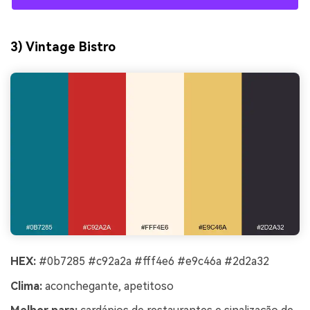
3) Vintage Bistro
HEX:
#0b7285 #c92a2a #fff4e6 #e9c46a #2d2a32
Clima:
aconchegante, apetitoso