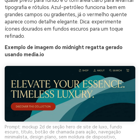
quase preto para fundo e o tom areia claro para levantar
tipografia e rótulos. Azul-petróleo funciona bem em
grandes campos ou gradientes, já o vermelho quente
aparece como detalhe elegante. Dica: experimente
ícones dourados em fundos escuros para um toque
refinado.
Exemplo de imagem do midnight regatta gerado
usando media.io
Prompt: mockup 2d de seção hero de site de luxo, fundo
escuro, título, botão de chamada para ação, navegação
minimalista, design plano, sem moldura de dispositivo,