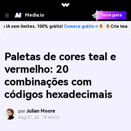
Media.io
Teste grátis
limites. 100% grátis!
Comece grátis→
Crie imagens com IA
Paletas de cores teal e
vermelho: 20
combinações com
códigos hexadecimais
Julian Moore
por
Aug 07, 26 ·
18 min(s)