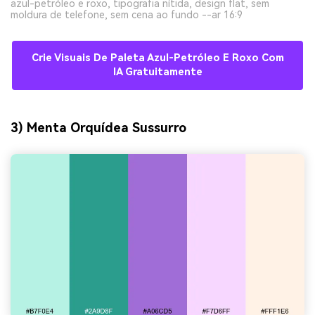
azul-petróleo e roxo, tipografia nítida, design flat, sem
moldura de telefone, sem cena ao fundo --ar 16:9
Crie Visuais De Paleta Azul-Petróleo E Roxo Com
IA Gratuitamente
3) Menta Orquídea Sussurro