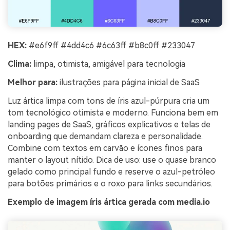
HEX:
#e6f9ff #4dd4c6 #6c63ff #b8c0ff #233047
Clima:
limpa, otimista, amigável para tecnologia
Melhor para:
ilustrações para página inicial de SaaS
Luz ártica limpa com tons de íris azul-púrpura cria um
tom tecnológico otimista e moderno. Funciona bem em
landing pages de SaaS, gráficos explicativos e telas de
onboarding que demandam clareza e personalidade.
Combine com textos em carvão e ícones finos para
manter o layout nítido. Dica de uso: use o quase branco
gelado como principal fundo e reserve o azul-petróleo
para botões primários e o roxo para links secundários.
Exemplo de imagem íris ártica gerada com media.io