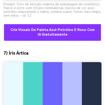
Prompt: foto de estúdio realista de embalagem de cosmético,
frasco e pote com rótulos minimalistas, blocos de cor azul-
petróleo empoeirado e malva, sombra suave, fundo claro limpo,
sem mãos --ar 3:2
Crie Visuais De Paleta Azul-Petróleo E Roxo Com
IA Gratuitamente
7) Íris Ártica