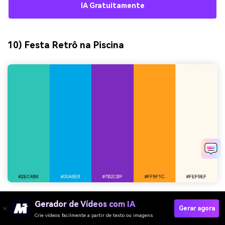
IA Gratuitamente
10) Festa Retrô na Piscina
HEX:
#2ec4b6 #00a8e8 #7b2cbf #ff9f1c #fef9ef
Gerador de Vídeos com IA
Gerar agora
Crie vídeos facilmente a partir de texto ou imagens
Clima:
divertido, nostálgico, ensolarado