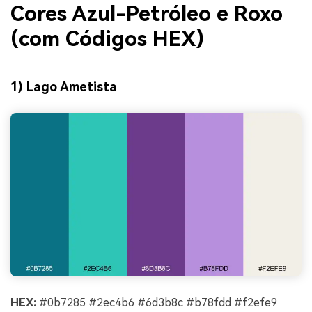
Cores Azul-Petróleo e Roxo
(com Códigos HEX)
1) Lago Ametista
HEX:
#0b7285 #2ec4b6 #6d3b8c #b78fdd #f2efe9