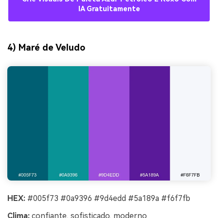
IA Gratuitamente
4) Maré de Veludo
HEX:
#005f73 #0a9396 #9d4edd #5a189a #f6f7fb
Clima:
confiante, sofisticado, moderno