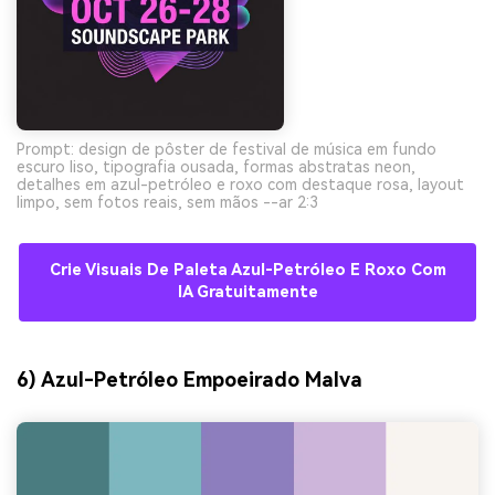
Prompt: design de pôster de festival de música em fundo
escuro liso, tipografia ousada, formas abstratas neon,
detalhes em azul-petróleo e roxo com destaque rosa, layout
limpo, sem fotos reais, sem mãos --ar 2:3
Crie Visuais De Paleta Azul-Petróleo E Roxo Com
IA Gratuitamente
6) Azul-Petróleo Empoeirado Malva