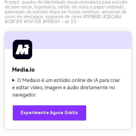
Prompt: quadro de identidade visual minimalista para estúdio
de bem-estar, logomarca, cartão de visita e papel timbrado,
iluminação de estúdio limpa em fundo contínuo, amostras de
cores em destaque, esquema de cores #0F8B8D #2EC4B6
#CBF3F0 #F6F7EB #FFBF69 --ar 3:2
Media.io
O Media.io é um estúdio online de IA para criar
e editar vídeo, imagem e áudio diretamente no
navegador.
Experimente Agora Grátis