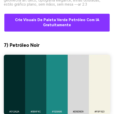
geometria art déco, tipografia elegante, linhas douradas,
estilo gráfico plano, sem mãos, sem mesa --ar 2:3
Crie Visuais De Paleta Verde Petróleo Com IA
Gratuitamente
7) Petróleo Noir