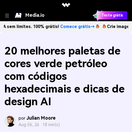
Media.io
Teste grátis
mites. 100% grátis!
Comece grátis→
Crie imagens com IA s
20 melhores paletas de
cores verde petróleo
com códigos
hexadecimais e dicas de
design AI
Julian Moore
por
Aug 06, 26 ·
18 min(s)