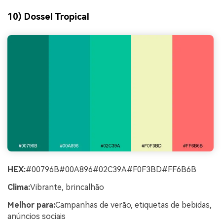
10) Dossel Tropical
HEX:
#00796B#00A896#02C39A#F0F3BD#FF6B6B
Clima:
Vibrante, brincalhão
Melhor para:
Campanhas de verão, etiquetas de bebidas,
anúncios sociais