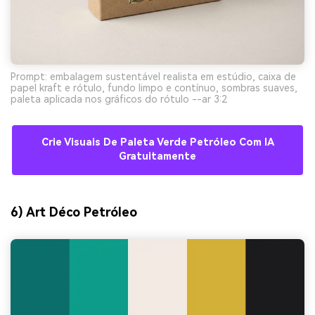
Prompt: embalagem sustentável realista em estúdio, caixa de
papel kraft e rótulo, fundo limpo e contínuo, sombras suaves,
paleta aplicada nos gráficos do rótulo --ar 3:2
Crie Visuais De Paleta Verde Petróleo Com IA
Gratuitamente
6) Art Déco Petróleo