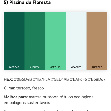
5) Piscina da Floresta
HEX:
#0B5D4B #1B7F5A #5ED19B #EAF6F6 #B58D67
Clima:
terroso, fresco
Melhor para:
marcas outdoor, rótulos ecológicos,
embalagens sustentáveis