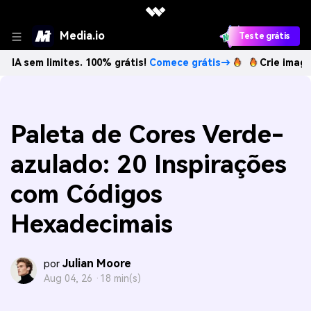
Media.io
Teste grátis
limites. 100% grátis!
Comece grátis→
Crie imagens com IA
Paleta de Cores Verde-
azulado: 20 Inspirações
com Códigos
Hexadecimais
Julian Moore
por
Aug 04, 26 ·
18 min(s)