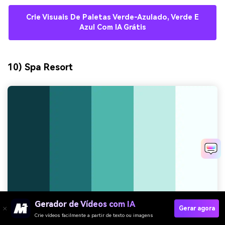
Crie Visuais De Paletas Verde-Azulado, Verde E
Azul Com IA Grátis
10) Spa Resort
Gerador de Vídeos com IA
Gerar agora
Crie vídeos facilmente a partir de texto ou imagens
HEX:
#0E3A43 #1E6F74 #4FB6AE #BFECE6 #F6FFFD