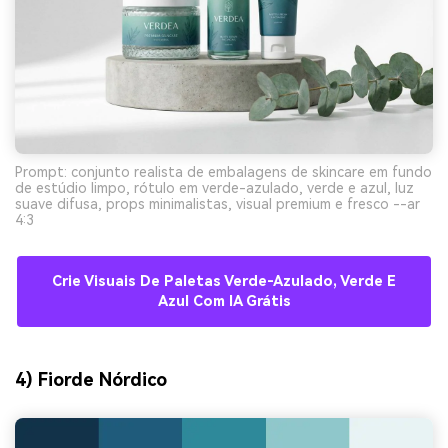
Prompt: conjunto realista de embalagens de skincare em fundo
de estúdio limpo, rótulo em verde-azulado, verde e azul, luz
suave difusa, props minimalistas, visual premium e fresco --ar
4:3
Crie Visuais De Paletas Verde-Azulado, Verde E
Azul Com IA Grátis
4) Fiorde Nórdico