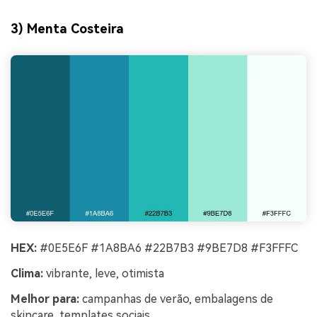
3) Menta Costeira
HEX:
#0E5E6F #1A8BA6 #22B7B3 #9BE7D8 #F3FFFC
Clima:
vibrante, leve, otimista
Melhor para:
campanhas de verão, embalagens de
skincare, templates sociais