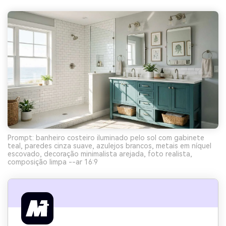
Prompt: banheiro costeiro iluminado pelo sol com gabinete
teal, paredes cinza suave, azulejos brancos, metais em níquel
escovado, decoração minimalista arejada, foto realista,
composição limpa --ar 16:9