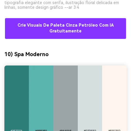
tipografia elegante com serifa, ilustração floral delicada em
linhas, somente design gráfico --ar 3:4
Crie Visuais De Paleta Cinza Petróleo Com IA
Gratuitamente
10) Spa Moderno