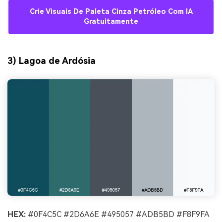
Crie Visuais De Paleta Cinza Petróleo Com IA
Gratuitamente
3) Lagoa de Ardósia
HEX:
#0F4C5C #2D6A6E #495057 #ADB5BD #F8F9FA