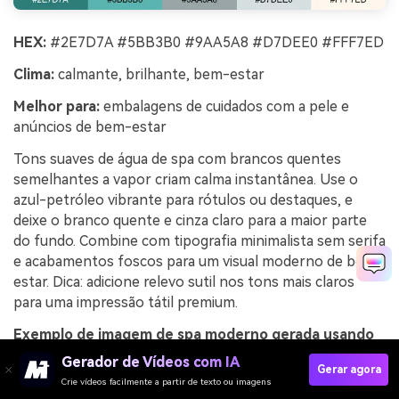
HEX:
#2E7D7A #5BB3B0 #9AA5A8 #D7DEE0 #FFF7ED
Clima:
calmante, brilhante, bem-estar
Melhor para:
embalagens de cuidados com a pele e
anúncios de bem-estar
Tons suaves de água de spa com brancos quentes
semelhantes a vapor criam calma instantânea. Use o
azul-petróleo vibrante para rótulos ou destaques, e
deixe o branco quente e cinza claro para a maior parte
do fundo. Combine com tipografia minimalista sem serifa
e acabamentos foscos para um visual moderno de bem-
estar. Dica: adicione relevo sutil nos tons mais claros
para uma impressão tátil premium.
Exemplo de imagem de spa moderno gerada usando
media.io
Gerador de Vídeos com IA
Gerar agora
Crie vídeos facilmente a partir de texto ou imagens