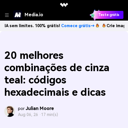
Media.io
Teste grátis
imites. 100% grátis!
Comece grátis→
Crie imagens com IA
20 melhores
combinações de cinza
teal: códigos
hexadecimais e dicas
Julian Moore
por
Aug 06, 26 ·
17 min(s)