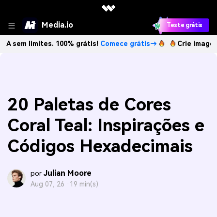
Media.io
Teste grátis
limites. 100% grátis!
Comece grátis→
Crie imagens com IA
20 Paletas de Cores
Coral Teal: Inspirações e
Códigos Hexadecimais
Julian Moore
por
Aug 07, 26 ·
19 min(s)