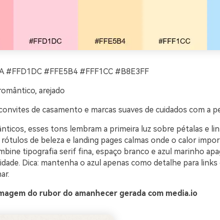
 #FFD1DC #FFE5B4 #FFF1CC #B8E3FF
romântico, arejado
convites de casamento e marcas suaves de cuidados com a p
nticos, esses tons lembram a primeira luz sobre pétalas e li
 rótulos de beleza e landing pages calmas onde o calor impor
mbine tipografia serif fina, espaço branco e azul marinho ap
ilidade. Dica: mantenha o azul apenas como detalhe para links 
ar.
magem do rubor do amanhecer gerada com media.io