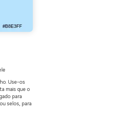
ele
nho. Use-os
ta mais que o
agado para
ou selos, para