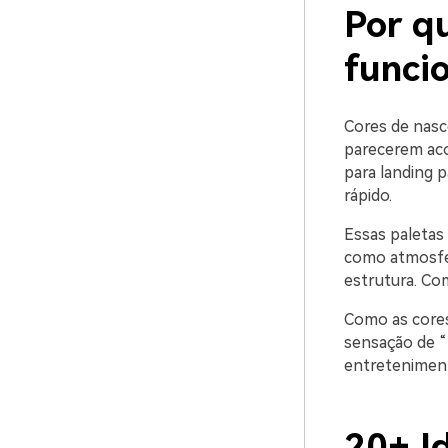
Por qu
funci
Cores de nasce
parecerem aco
para landing 
rápido.
Essas paletas
como atmosfer
estrutura. Co
Como as cores
sensação de “
entreteniment
20+ I