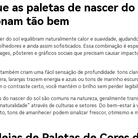
e as paletas de nascer do 
onam tão bem
r do sol equilibram naturalmente calor e suavidade, ajudando
lhedores e ainda assim sofisticados. Essa combinação é espe
pages, pôsteres e gráficos sociais que precisam causar impac
 também criam uma fácil sensação de profundidade: tons cla
a, laranjas trazem energia e azuis ou tons de marinho escur
m o contraste certo, você mantém o brilho sem perder legibil
 do nascer do sol são comuns na natureza, geralmente tran
naturalidade” através de culturas e setores. Do bem-estar à 
o, tons de amanhecer podem sinalizar frescor, otimismo e 
deias de Paletas de Cores 