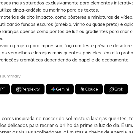
 rosas mais saturados exclusivamente para elementos interativ
 utilize cinza-ardósia ou marinho para os textos.
eriais de alto impacto, como pôsteres e miniaturas de vídeo,
 utilizando fundos escuros (ameixa, vinho ou quase preto) e apli
 laranjas apenas como pontos de luz ou gradientes para criar 
o.
ar o projeto para impressão, faça um teste prévio e desature
os vermelhos e laranjas mais quentes, pois eles têm alta proba
 variações cromáticas dependendo do papel e do acabamento.
 a summary
GPT
Perplexity
Gemini
Claude
Grok
cores inspirada no nascer do sol mistura laranjas quentes, t
os delicados para recriar o brilho da primeira luz do dia. É u
ornar os visuais acolhedores, otimistas e cheios de energia, 