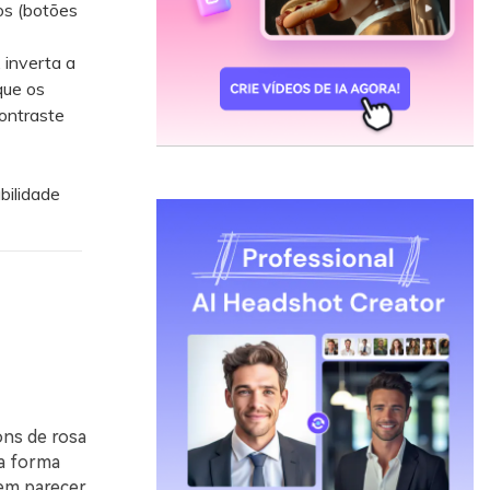
os (botões
 inverta a
que os
contraste
bilidade
ons de rosa
ma forma
sem parecer