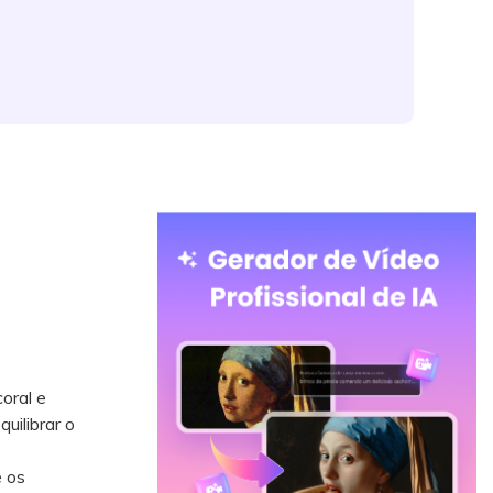
oral e
uilibrar o
e os