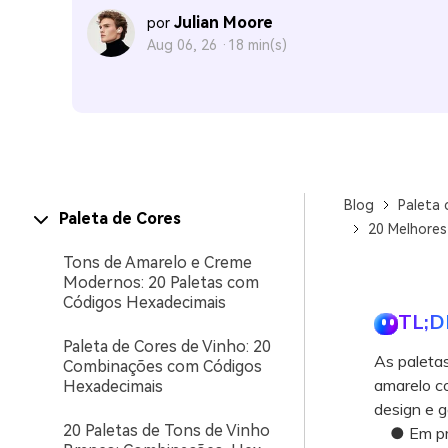
Julian Moore
por
Aug 06, 26 ·
18 min(s)
Blog
Paleta 
Paleta de Cores
20 Melhores
Tons de Amarelo e Creme
Modernos: 20 Paletas com
Códigos Hexadecimais
TL;D
Paleta de Cores de Vinho: 20
As paleta
Combinações com Códigos
amarelo co
Hexadecimais
design e g
20 Paletas de Tons de Vinho
● Em proje