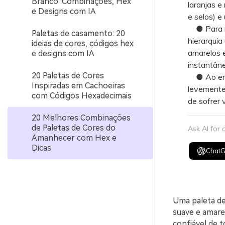
Branco: Combinações, Hex
laranjas e
e Designs com IA
e selos) e
● Para mat
Paletas de casamento: 20
hierarquia
ideias de cores, códigos hex
amarelos e
e designs com IA
instantâne
20 Paletas de Cores
● Ao envi
Inspiradas em Cachoeiras
levemente 
com Códigos Hexadecimais
de sofrer
20 Melhores Combinações
de Paletas de Cores do
Ask AI for
Amanhecer com Hex e
Dicas
Chat
Uma paleta de 
suave e amarel
confiável de t