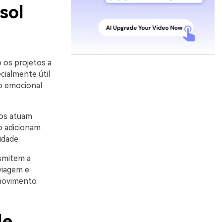
sol
 os projetos a
cialmente útil
to emocional
ros atuam
o adicionam
idade.
smitem a
viagem e
movimento.
de