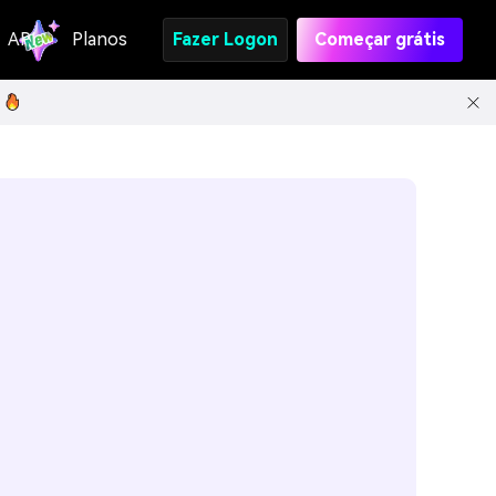
API
Planos
Fazer Logon
Começar grátis