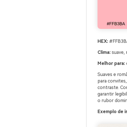
HEX:
#FFB3BA
Clima:
suave, 
Melhor para:
Suaves e româ
para convites,
contraste. Co
garantir legib
o rubor domin
Exemplo de i