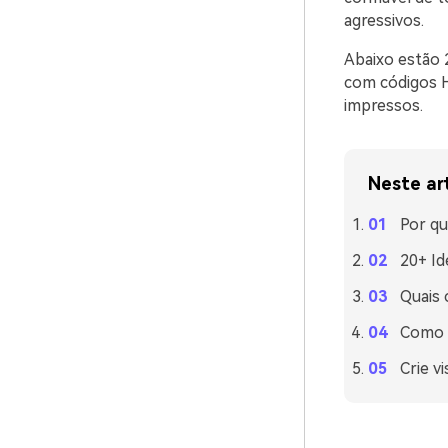
agressivos.
Abaixo estão 
com códigos H
impressos.
Neste ar
Por qu
20+ Id
Quais 
Como u
Crie v