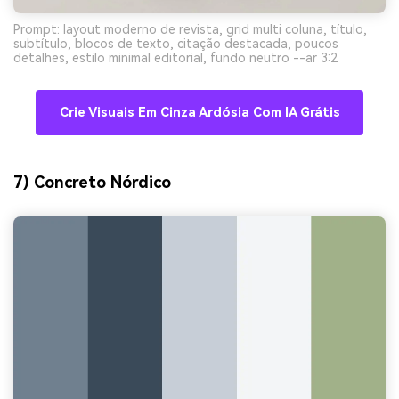
Prompt: layout moderno de revista, grid multi coluna, título,
subtítulo, blocos de texto, citação destacada, poucos
detalhes, estilo minimal editorial, fundo neutro --ar 3:2
Crie Visuais Em Cinza Ardósia Com IA Grátis
7) Concreto Nórdico