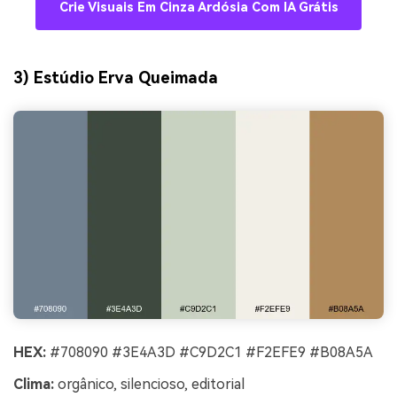
Crie Visuais Em Cinza Ardósia Com IA Grátis
3) Estúdio Erva Queimada
HEX:
#708090 #3E4A3D #C9D2C1 #F2EFE9 #B08A5A
Clima:
orgânico, silencioso, editorial