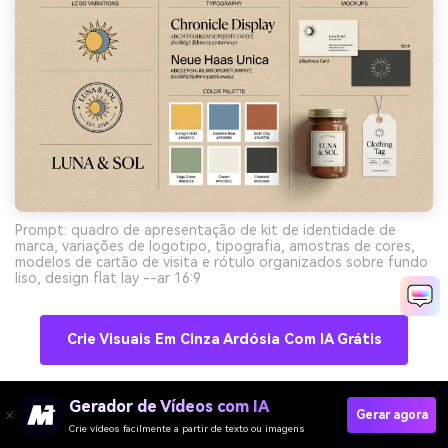
Prompt: quadro de apresentação de kit de identidade de
marca, variações de logotipo, tipografia, amostras de cores,
modelos de cartão de visita e rótulo organizados sobre fundo
liso, design flat lay --ar 16:9
Crie Visuais Em Cinza Ardósia Com IA Grátis
Gerador de Vídeos com IA
Gerar agora
11) Hardware de Cobre
Crie vídeos facilmente a partir de texto ou imagens