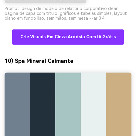
Prompt: design de modelo de relatório corporativo clean,
página de capa com título, gráficos e tabelas simples, layout
plano em fundo liso, sem mãos, sem mesa --ar 3:4
Crie Visuais Em Cinza Ardósia Com IA Grátis
10) Spa Mineral Calmante