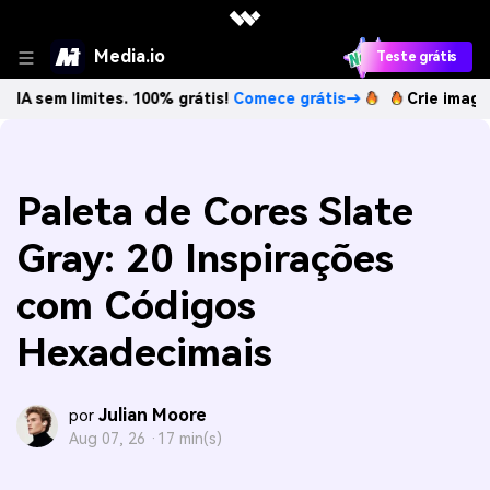
Media.io
Teste grátis
imites. 100% grátis!
Comece grátis→
Crie imagens com IA 
Paleta de Cores Slate
Gray: 20 Inspirações
com Códigos
Hexadecimais
Julian Moore
por
Aug 07, 26 ·
17 min(s)