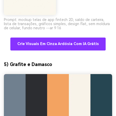
Prompt: mockup telas de app fintech 2D, saldo de carteira,
lista de transações, gráficos simples, design flat, sem moldura
de celular, fundo neutro --ar 9:16
Crie Visuais Em Cinza Ardósia Com IA Grátis
5) Grafite e Damasco