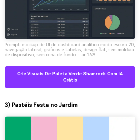
Prompt: mockup de UI de dashboard analítico modo escuro 2D,
navegação lateral, gráficos e tabelas, design flat, sem moldura
de dispositivo, sem cena de fundo --ar 16:9
Crie Visuais De Paleta Verde Shamrock Com IA
Grátis
3) Pastéis Festa no Jardim