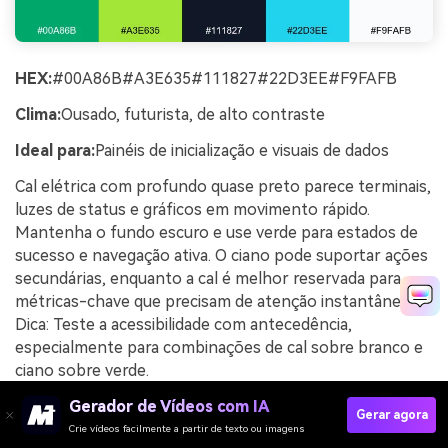
HEX:
#00A86B#A3E635#111827#22D3EE#F9FAFB
Clima:
Ousado, futurista, de alto contraste
Ideal para:
Painéis de inicialização e visuais de dados
Cal elétrica com profundo quase preto parece terminais,
luzes de status e gráficos em movimento rápido.
Mantenha o fundo escuro e use verde para estados de
sucesso e navegação ativa. O ciano pode suportar ações
secundárias, enquanto a cal é melhor reservada para
métricas-chave que precisam de atenção instantânea.
Dica: Teste a acessibilidade com antecedência,
especialmente para combinações de cal sobre branco e
ciano sobre verde.
Exemplo de imagem de tech lime contrast gerado
Gerador de Vídeos com IA
Gerar agora
usando media.io
Crie vídeos facilmente a partir de texto ou imagens