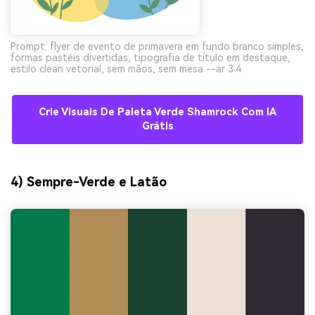
Prompt: flyer de evento de primavera em fundo branco simples,
formas pastéis divertidas, tipografia de título em destaque,
estilo clean vetorial, sem mãos, sem mesa --ar 3:4
Crie Visuais De Paleta Verde Shamrock Com IA
Grátis
4) Sempre-Verde e Latão