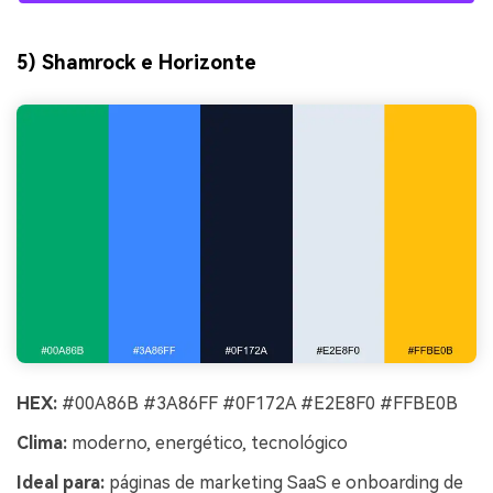
5) Shamrock e Horizonte
HEX:
#00A86B #3A86FF #0F172A #E2E8F0 #FFBE0B
Clima:
moderno, energético, tecnológico
Ideal para:
páginas de marketing SaaS e onboarding de