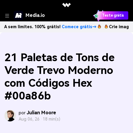
Media.io
Teste grátis
imites. 100% grátis!
Comece grátis→
Crie imagens com IA 
21 Paletas de Tons de
Verde Trevo Moderno
com Códigos Hex
#00a86b
Julian Moore
por
Aug 06, 26 ·
18 min(s)