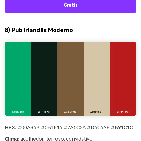
Grátis
8) Pub Irlandês Moderno
HEX:
#00A86B #0B1F16 #7A5C3A #D6C6A8 #B91C1C
Clima:
acolhedor, terroso, convidativo