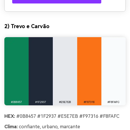
2) Trevo e Carvão
HEX:
#0B8457 #1F2937 #E5E7EB #F97316 #F8FAFC
Clima:
confiante, urbano, marcante