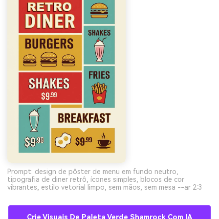
Prompt: design de pôster de menu em fundo neutro,
tipografia de diner retrô, ícones simples, blocos de cor
vibrantes, estilo vetorial limpo, sem mãos, sem mesa --ar 2:3
Crie Visuais De Paleta Verde Shamrock Com IA