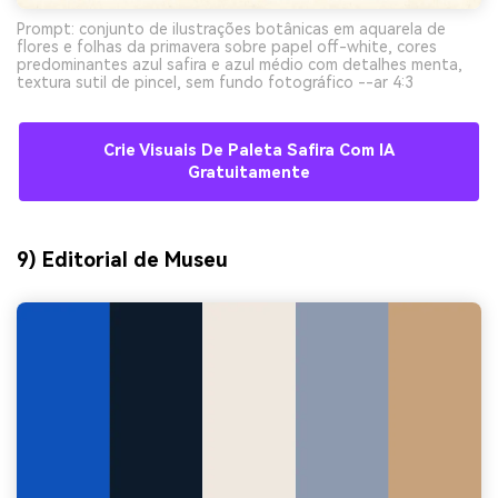
Prompt: conjunto de ilustrações botânicas em aquarela de
flores e folhas da primavera sobre papel off-white, cores
predominantes azul safira e azul médio com detalhes menta,
textura sutil de pincel, sem fundo fotográfico --ar 4:3
Crie Visuais De Paleta Safira Com IA
Gratuitamente
9) Editorial de Museu