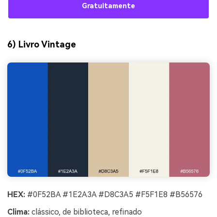
Gratuitamente
6) Livro Vintage
HEX:
#0F52BA #1E2A3A #D8C3A5 #F5F1E8 #B56576
Clima:
clássico, de biblioteca, refinado