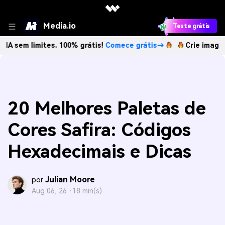
Media.io
Teste grátis
 limites. 100% grátis!
Comece grátis→
Crie imagens com I
20 Melhores Paletas de
Cores Safira: Códigos
Hexadecimais e Dicas
Julian Moore
por
Aug 06, 26 ·
18 min(s)