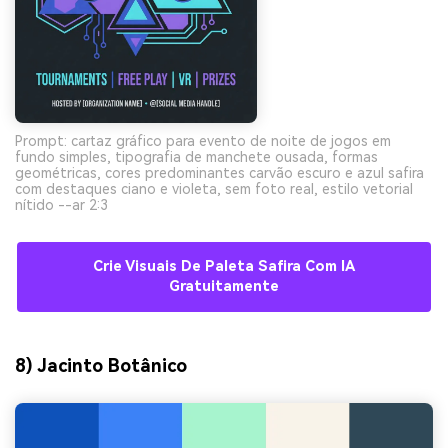
Prompt: cartaz gráfico para evento de noite de jogos em
fundo simples, tipografia de manchete ousada, formas
geométricas, cores predominantes carvão escuro e azul safira
com destaques ciano e violeta, sem foto real, estilo vetorial
nítido --ar 2:3
Crie Visuais De Paleta Safira Com IA
Gratuitamente
8) Jacinto Botânico