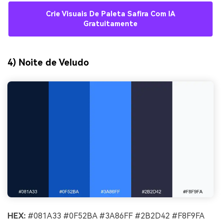
Crie Visuais De Paleta Safira Com IA
Gratuitamente
4) Noite de Veludo
HEX:
#081A33 #0F52BA #3A86FF #2B2D42 #F8F9FA