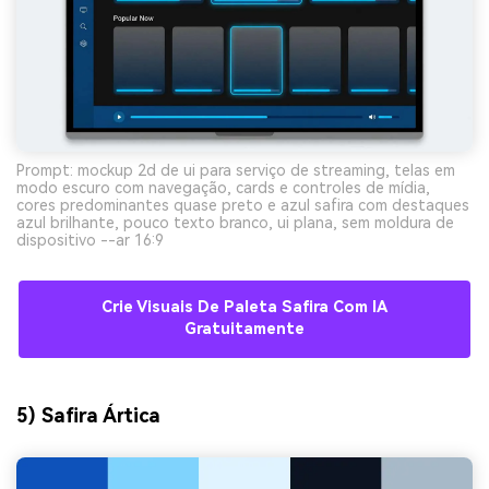
Prompt: mockup 2d de ui para serviço de streaming, telas em
modo escuro com navegação, cards e controles de mídia,
cores predominantes quase preto e azul safira com destaques
azul brilhante, pouco texto branco, ui plana, sem moldura de
dispositivo --ar 16:9
Crie Visuais De Paleta Safira Com IA
Gratuitamente
5) Safira Ártica