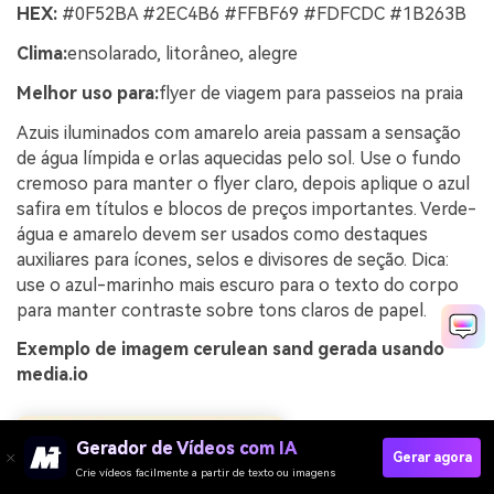
HEX:
#0F52BA #2EC4B6 #FFBF69 #FDFCDC #1B263B
Clima:
ensolarado, litorâneo, alegre
Melhor uso para:
flyer de viagem para passeios na praia
Azuis iluminados com amarelo areia passam a sensação
de água límpida e orlas aquecidas pelo sol. Use o fundo
cremoso para manter o flyer claro, depois aplique o azul
safira em títulos e blocos de preços importantes. Verde-
água e amarelo devem ser usados como destaques
auxiliares para ícones, selos e divisores de seção. Dica:
use o azul-marinho mais escuro para o texto do corpo
para manter contraste sobre tons claros de papel.
Exemplo de imagem cerulean sand gerada usando
media.io
Gerador de Vídeos com IA
Gerar agora
Crie vídeos facilmente a partir de texto ou imagens