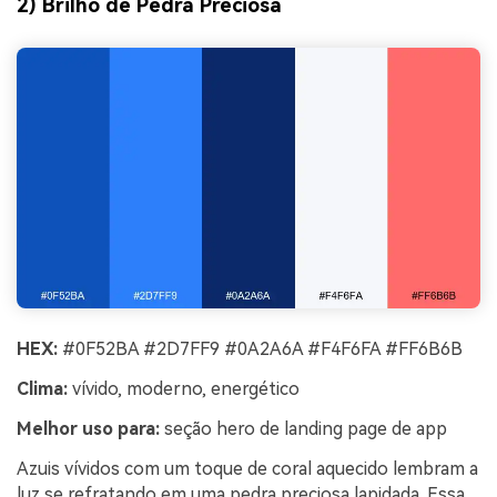
2) Brilho de Pedra Preciosa
HEX:
#0F52BA #2D7FF9 #0A2A6A #F4F6FA #FF6B6B
Clima:
vívido, moderno, energético
Melhor uso para:
seção hero de landing page de app
Azuis vívidos com um toque de coral aquecido lembram a
luz se refratando em uma pedra preciosa lapidada. Essa