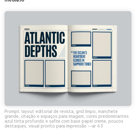
Prompt: layout editorial de revista, grid limpo, manchete
grande, citação e espaços para imagem, cores predominantes
azul tinta profundo e safira com base papel creme, poucos
destaques, visual pronto para impressão --ar 4:3