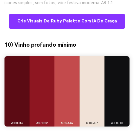
ícones simples, sem fotos, vibe festiva moderna-AR 1:1
Crie Visuais De Ruby Palette Com IA De Graça
10) Vinho profundo mínimo