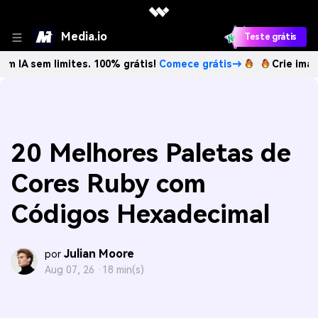
Media.io
Teste grátis
limites. 100% grátis!
Comece grátis→
Crie imagens com I
20 Melhores Paletas de
Cores Ruby com
Códigos Hexadecimal
Julian Moore
por
Aug 07, 26 ·
18 min(s)