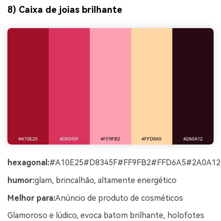
8) Caixa de joias brilhante
hexagonal:
#A10E25#D8345F#FF9FB2#FFD6A5#2A0A12
humor:
glam, brincalhão, altamente energético
Melhor para:
Anúncio de produto de cosméticos
Glamoroso e lúdico, evoca batom brilhante, holofotes