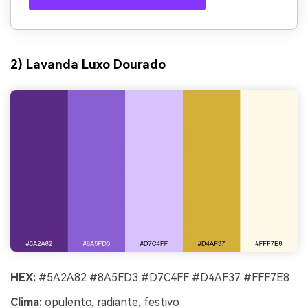
2) Lavanda Luxo Dourado
HEX:
#5A2A82 #8A5FD3 #D7C4FF #D4AF37 #FFF7E8
Clima:
opulento, radiante, festivo