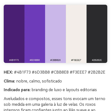
HEX:
#4B1F73 #6D3BB8 #CBB8E8 #F3EEE7 #2B2B2E
Clima:
nobre, calmo, sofisticado
Indicado para:
branding de luxo e layouts editoriais
Aveludados e compostos, esses tons evocam um terno
sob medida em uma galeria à luz de velas. Os roxos
intensos ficam confiantes junto ao lilás suave e ao