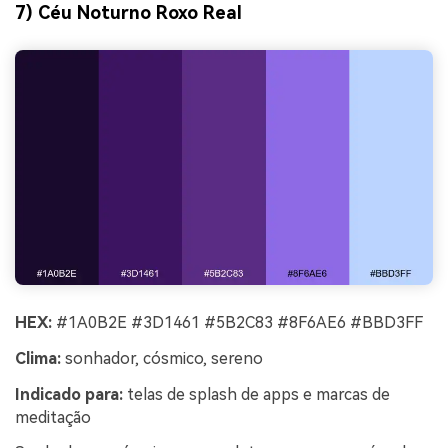
7) Céu Noturno Roxo Real
HEX:
#1A0B2E #3D1461 #5B2C83 #8F6AE6 #BBD3FF
Clima:
sonhador, cósmico, sereno
Indicado para:
telas de splash de apps e marcas de
meditação