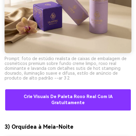
Prompt: foto de estúdio realista de caixas de embalagem de
cosméticos premium sobre fundo creme limpo, roxo real
dominante e lavanda com detalhes sutis de hot stamping
dourado, iluminação suave e difusa, estilo de anúncio de
produto de alto padrão --ar 3:2
Crie Visuais De Paleta Roxo Real Com IA
Gratuitamente
3) Orquídea à Meia-Noite