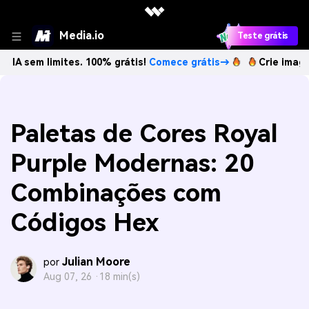
Media.io
Teste grátis
imites. 100% grátis!
Comece grátis→
Crie imagens com IA
Paletas de Cores Royal
Purple Modernas: 20
Combinações com
Códigos Hex
Julian Moore
por
Aug 07, 26 ·
18 min(s)