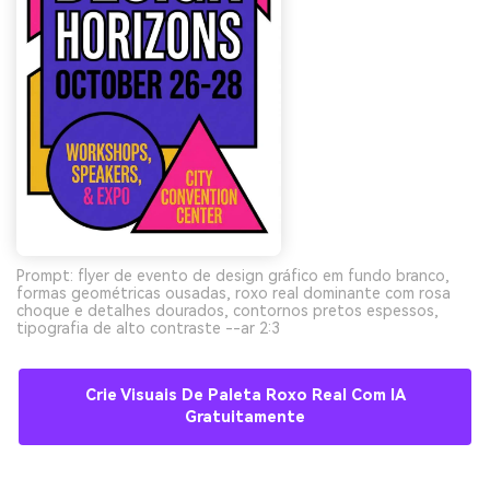
Prompt: flyer de evento de design gráfico em fundo branco,
formas geométricas ousadas, roxo real dominante com rosa
choque e detalhes dourados, contornos pretos espessos,
tipografia de alto contraste --ar 2:3
Crie Visuais De Paleta Roxo Real Com IA
Gratuitamente