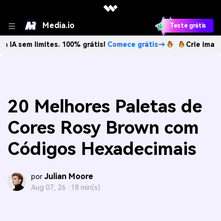
Media.io
Teste grátis
limites. 100% grátis!
Comece grátis→
Crie imagens com IA
20 Melhores Paletas de
Cores Rosy Brown com
Códigos Hexadecimais
Julian Moore
por
Aug 07, 26 ·
18 min(s)