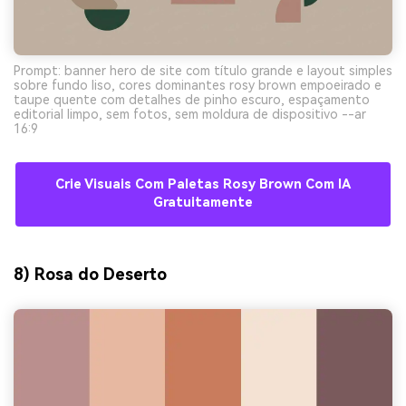
Prompt: banner hero de site com título grande e layout simples
sobre fundo liso, cores dominantes rosy brown empoeirado e
taupe quente com detalhes de pinho escuro, espaçamento
editorial limpo, sem fotos, sem moldura de dispositivo --ar
16:9
Crie Visuais Com Paletas Rosy Brown Com IA
Gratuitamente
8) Rosa do Deserto