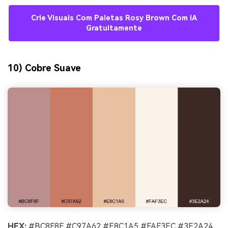
Crie Visuais Com Paletas Rosy Brown Com IA
Gratuitamente
10) Cobre Suave
HEX:
#BC8F8F #C97A62 #E8C1A5 #FAF3EC #3E2A24