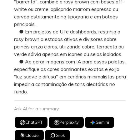
"barrenta", combine o rosy brown com bases off-
white ou creme, aplicando marrom espresso ou
carvão estritamente na tipografia e em botões
principais.
● Em projetos de UI e dashboards, restrinja o
rosy brown a estados ativos e divisores sobre
painéis cinza claros, utilizando cobre, terracota ou
verde sálvia apenas em ícones ou selos isolados.
● Ao gerar imagens com IA para essas paletas,
especifique as cores dominantes exatas e exija
"luz suave e difusa" em cenários minimalistas para
impedir a contaminação de tons aleatórios no
fundo.
Ask AI for a summary
ChatGPT
Perplexity
Gemini
Claude
Grok