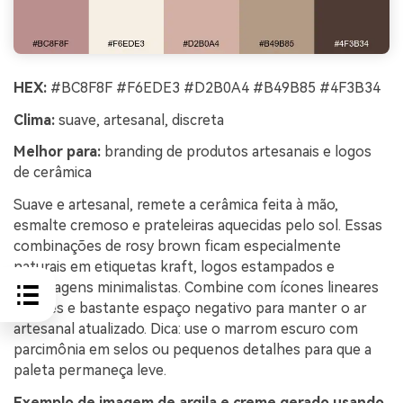
HEX:
#BC8F8F #F6EDE3 #D2B0A4 #B49B85 #4F3B34
Clima:
suave, artesanal, discreta
Melhor para:
branding de produtos artesanais e logos
de cerâmica
Suave e artesanal, remete a cerâmica feita à mão,
esmalte cremoso e prateleiras aquecidas pelo sol. Essas
combinações de rosy brown ficam especialmente
naturais em etiquetas kraft, logos estampados e
embalagens minimalistas. Combine com ícones lineares
simples e bastante espaço negativo para manter o ar
artesanal atualizado. Dica: use o marrom escuro com
parcimônia em selos ou pequenos detalhes para que a
paleta permaneça leve.
Exemplo de imagem de argila e creme gerado usando