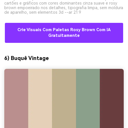
cartões e gráficos com cores dominantes cinza suave e rosy
brown empoeirado nos detalhes, tipografia limpa, sem moldura
de aparelho, sem elementos 3d --ar 21:9
Crie Visuais Com Paletas Rosy Brown Com IA
Gratuitamente
6) Buquê Vintage