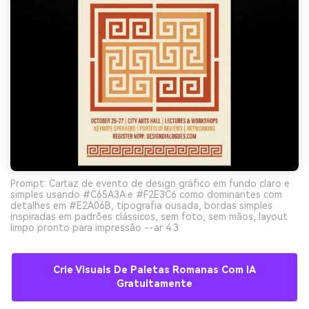
Prompt: Cartaz de evento de design gráfico em fundo claro e
simples usando #C65A3A e #F2E3C6 como dominantes com
detalhes em #E2A06B, tipografia ousada, bordas simples
inspiradas em padrões clássicos, sem foto, sem mãos, layout
limpo pronto para impressão --ar 4:3
Crie Visuais De Paletas Romanas Com IA
Gratuitamente