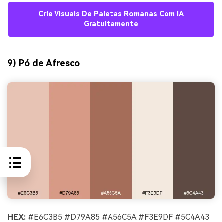
Crie Visuais De Paletas Romanas Com IA
Gratuitamente
9) Pó de Afresco
HEX:
#E6C3B5 #D79A85 #A56C5A #F3E9DF #5C4A43