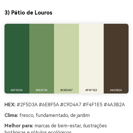
3) Pátio de Louros
HEX:
#2F5D3A #6E8F5A #C9D4A7 #F4F1E5 #4A3B2A
Clima:
fresco, fundamentado, de jardim
Melhor para:
marcas de bem-estar, ilustrações
botânicas e rótulos ecológicos