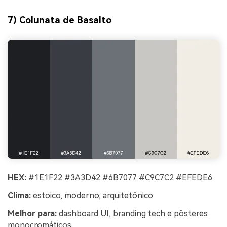
7) Colunata de Basalto
HEX:
#1E1F22 #3A3D42 #6B7077 #C9C7C2 #EFEDE6
Clima:
estoico, moderno, arquitetônico
Melhor para:
dashboard UI, branding tech e pôsteres
monocromáticos