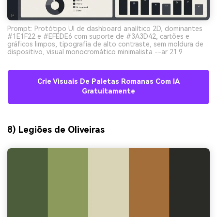
Prompt: Protótipo UI de dashboard analítico 2D, dominantes
#1E1F22 e #EFEDE6 com suporte de #3A3D42, cartões e
gráficos limpos, tipografia de alto contraste, sem moldura de
dispositivo, visual monocromático minimalista --ar 21:9
Crie Visuais De Paletas Romanas Com IA
Gratuitamente
8) Legiões de Oliveiras