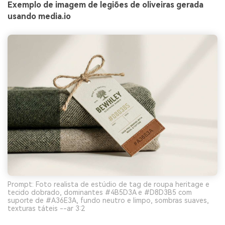
Exemplo de imagem de legiões de oliveiras gerada
usando media.io
Prompt: Foto realista de estúdio de tag de roupa heritage e
tecido dobrado, dominantes #4B5D3A e #D8D3B5 com
suporte de #A36E3A, fundo neutro e limpo, sombras suaves,
texturas táteis --ar 3:2