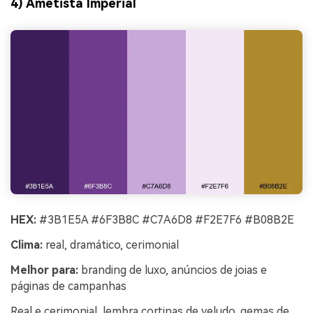
4) Ametista Imperial
HEX:
#3B1E5A #6F3B8C #C7A6D8 #F2E7F6 #B08B2E
Clima:
real, dramático, cerimonial
Melhor para:
branding de luxo, anúncios de joias e
páginas de campanhas
Real e cerimonial, lembra cortinas de veludo, gemas de