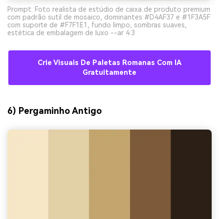
Prompt: Foto realista de estúdio de caixa de produto premium
com padrão sutil de mosaico, dominantes #D4AF37 e #1F3A5F
com suporte de #F7F1E1, fundo limpo, sombras suaves,
estética de embalagem de luxo --ar 4:3
Crie Visuais De Paletas Romanas Com IA
Gratuitamente
6) Pergaminho Antigo