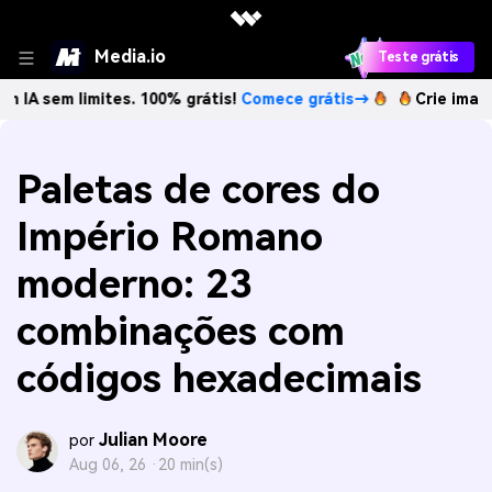
Media.io
Teste grátis
limites. 100% grátis!
Comece grátis→
Crie imagens com I
Paletas de cores do
Império Romano
moderno: 23
combinações com
códigos hexadecimais
Julian Moore
por
Aug 06, 26 ·
20 min(s)