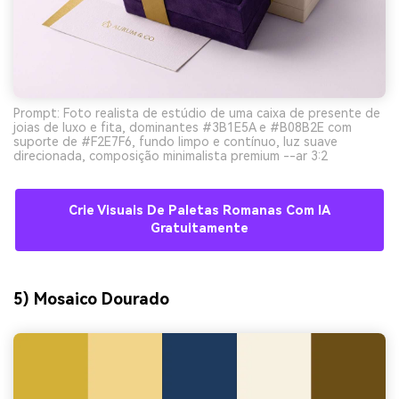
Prompt: Foto realista de estúdio de uma caixa de presente de
joias de luxo e fita, dominantes #3B1E5A e #B08B2E com
suporte de #F2E7F6, fundo limpo e contínuo, luz suave
direcionada, composição minimalista premium --ar 3:2
Crie Visuais De Paletas Romanas Com IA
Gratuitamente
5) Mosaico Dourado