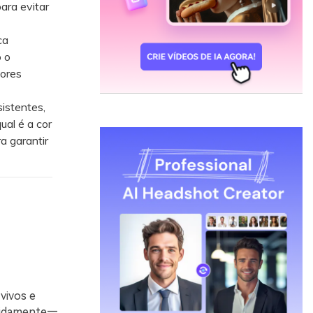
ara evitar
ca
 o
cores
istentes,
ual é a cor
a garantir
vivos e
apidamente—