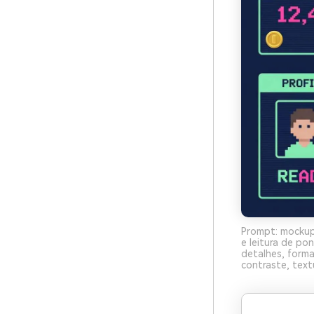
Prompt: mockup 
e leitura de p
detalhes, forma
contraste, textu