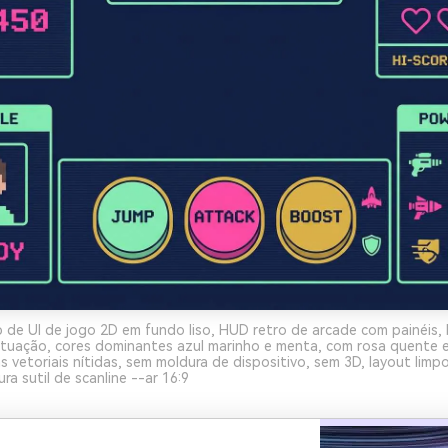
de UI de jogo 2D em fundo liso, HUD retro de arcade com painéis, 
ontuação, cores dominantes azul marinho e menta, com rosa quente 
s vetoriais nítidas, sem moldura de dispositivo, sem 3D, layout limpo
ra sutil de scanline --ar 16:9