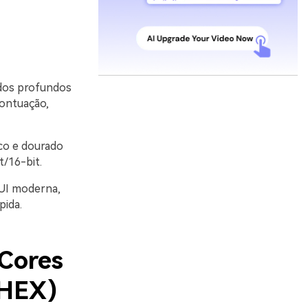
ndos profundos
ontuação,
co e dourado
t/16-bit.
 UI moderna,
pida.
 Cores
 HEX)