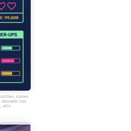
botões, ícones
e dourado nos
, alto