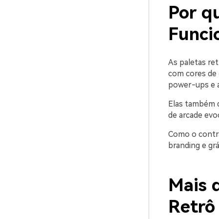
Por q
Funci
As paletas re
com cores de 
power-ups e a
Elas também d
de arcade evoc
Como o contra
branding e grá
Mais d
Retrô