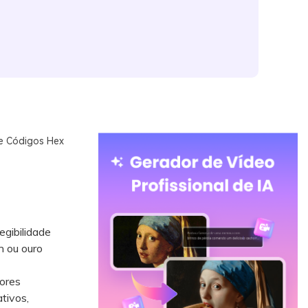
 e Códigos Hex
egibilidade
n ou ouro
ores
tivos,