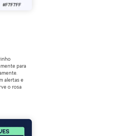
rinho
amente para
damente.
 alertas e
rve o rosa