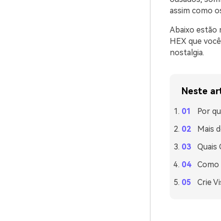
assim como os
Abaixo estão 
HEX que você 
nostalgia.
Neste ar
Por qu
Mais d
Quais
Como U
Crie V