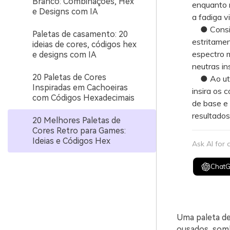
Branco: Combinações, Hex
enquanto m
e Designs com IA
a fadiga vi
● Conside
Paletas de casamento: 20
estritame
ideias de cores, códigos hex
espectro m
e designs com IA
neutras in
20 Paletas de Cores
● Ao utili
Inspiradas em Cachoeiras
insira os 
com Códigos Hexadecimais
de base e 
resultados
20 Melhores Paletas de
Cores Retro para Games:
Ideias e Códigos Hex
Ask AI for
Chat
Uma paleta de 
ousados, som