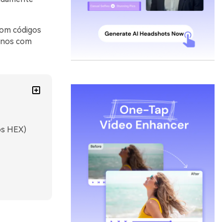
com códigos
ernos com
os HEX)