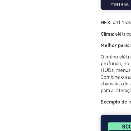
HEX:
#1b1b3a 
Clima:
elétrico
Melhor para:
O brilho elét
profundo, no 
HUDs, menus e
Combine o azu
chamadas de a
para a interaç
Exemplo de i