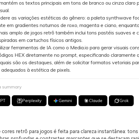
antém os textos principais em tons de branco ou cinza claro p
sual.
re as variações estéticas do gênero: a paleta synthwave fo
nte em gradientes noturnos de roxo, magenta e ciano, enquanto
ais amplo de jogos retrô também inclui tons pastéis suaves e 
spiradas em cartuchos físicos antigos.
zar ferramentas de IA como o Media.io para gerar visuais cons
códigos HEX diretamente no prompt, especificando claramente q
quais são os destaques, além de solicitar formatos vetoriais par
 adequados à estética de pixels.
 a summary
GPT
Perplexity
Gemini
Claude
Grok
cores retrô para jogos é feita para clareza instantânea: tons 
bras profundas e contrastes marcantes que se destacam r