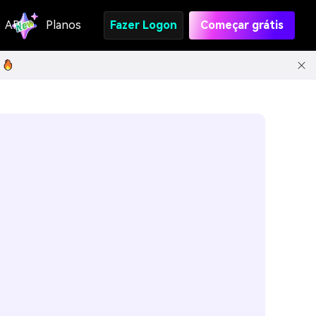
API
Planos
Fazer Logon
Começar grátis