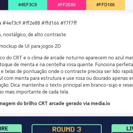
#4ef3c9 #ff2e88 #ffd166 #f7f7ff
, nostálgico, de alto contraste
mockup de UI para jogos 2D
rico do CRT e o clima de arcade noturno aparecem no azul ma
toque de menta e na centelha rosa quente. Funciona perfeit
 telas de pontuação onde o contraste precisa ser lido rapi
l com menta para estrutura e use rosa ou dourado apenas em
ção. Dica: mantenha o texto principal em branco-sujo e rese
ão mais importante de cada tela.
magem do brilho CRT arcade gerado via media.io