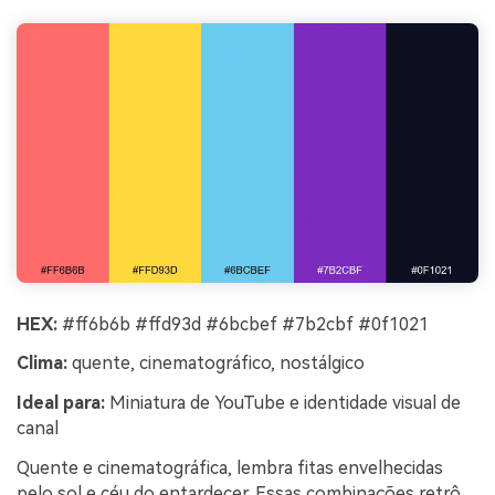
HEX:
#ff6b6b #ffd93d #6bcbef #7b2cbf #0f1021
Clima:
quente, cinematográfico, nostálgico
Ideal para:
Miniatura de YouTube e identidade visual de
canal
Quente e cinematográfica, lembra fitas envelhecidas
pelo sol e céu do entardecer. Essas combinações retrô