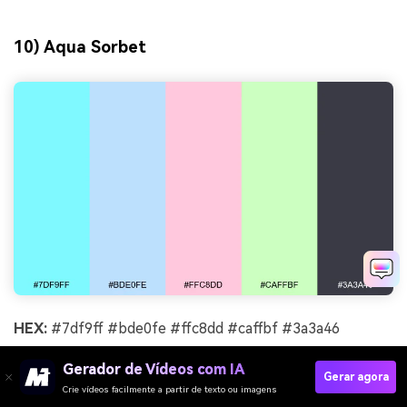
10) Aqua Sorbet
HEX:
#7df9ff #bde0fe #ffc8dd #caffbf #3a3a46
Clima:
fresco, ensolarado, amigável
Gerador de Vídeos com IA
Gerar agora
Crie vídeos facilmente a partir de texto ou imagens
Ideal para:
Ilustrações de cabeçalho de blog e ícones