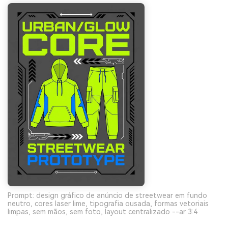
Prompt: design gráfico de anúncio de streetwear em fundo
neutro, cores laser lime, tipografia ousada, formas vetoriais
limpas, sem mãos, sem foto, layout centralizado --ar 3:4