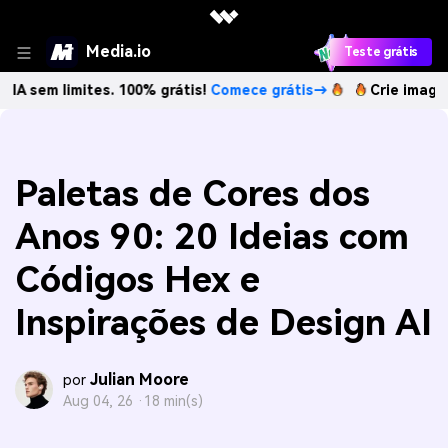
Media.io
Teste grátis
imites. 100% grátis!
Comece grátis→
Crie imagens com IA 
Paletas de Cores dos
Anos 90: 20 Ideias com
Códigos Hex e
Inspirações de Design AI
Julian Moore
por
Aug 04, 26 ·
18 min(s)