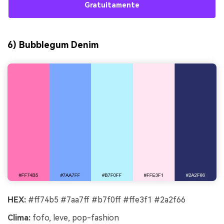
Gratuitamente
6) Bubblegum Denim
HEX:
#ff74b5 #7aa7ff #b7f0ff #ffe3f1 #2a2f66
Clima:
fofo, leve, pop-fashion