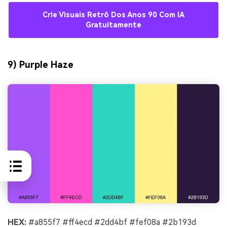
Crie Visuais Retrô Dos Anos 90 Com IA
Gratuitamente
9) Purple Haze
HEX:
#a855f7 #ff4ecd #2dd4bf #fef08a #2b193d