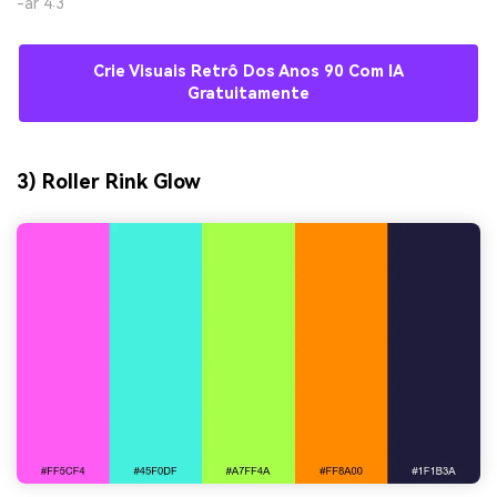
-ar 4:3
Crie Visuais Retrô Dos Anos 90 Com IA
Gratuitamente
3) Roller Rink Glow