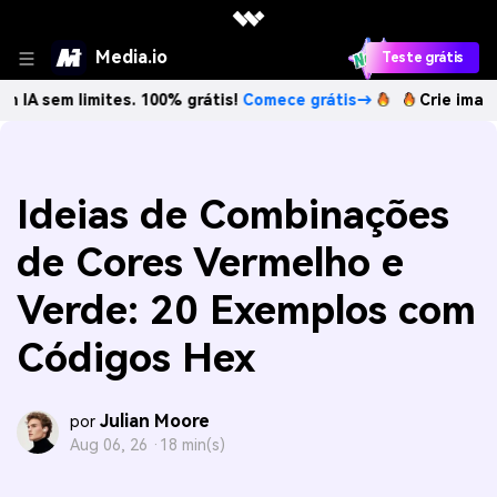
Media.io
Teste grátis
limites. 100% grátis!
Comece grátis→
Crie imagens com IA
Ideias de Combinações
de Cores Vermelho e
Verde: 20 Exemplos com
Códigos Hex
Julian Moore
por
Aug 06, 26 ·
18 min(s)