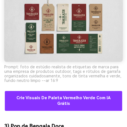
Prompt: foto de estúdio realista de etiquetas de marca para
uma empresa de produtos outdoor, tags e rótulos de garrafa
organizados cuidadosamente, tons de tinta vermelha e verde,
fundo neutro limpo --ar 16:9
Crie Visuais De Paleta Vermelho Verde Com IA
Grátis
3) Pop de Bengala Doce