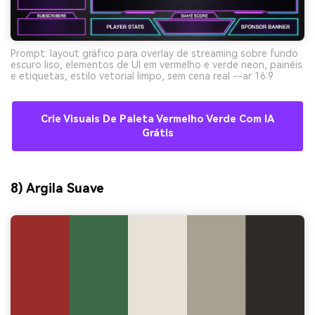
Prompt: layout gráfico para overlay de streaming sobre fundo
escuro liso, elementos de UI em vermelho e verde neon, painéis
e etiquetas, estilo vetorial limpo, sem cena real --ar 16:9
Crie Visuais De Paleta Vermelho Verde Com IA
Grátis
8) Argila Suave