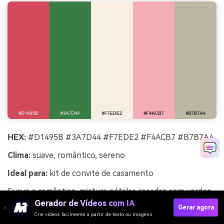
HEX:
#D1495B #3A7D44 #F7EDE2 #F4ACB7 #B7B7A4
Clima:
suave, romântico, sereno
Ideal para:
kit de convite de casamento
Suave e romântico, mistura pétalas rosadas com verdes
de pinho para um contraste delicado e moderno. O
Gerador de Vídeos com IA
Gerar agora
fundo cremoso mantém tudo arejado, enquanto o verde
Crie vídeos facilmente a partir de texto ou imagens