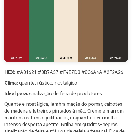
HEX:
#A31621 #3B7A57 #F4E7D3 #8C6A4A #2F2A26
Clima:
quente, rústico, nostálgico
Ideal para:
sinalização de feira de produtores
Quente e nostálgica, lembra maçãs do pomar, caixotes
de madeira e letreiros pintados à mão. Creme e marrom
mantêm os tons equilibrados, enquanto o vermelho
intenso desperta apetite. Brilha em quadros-negros,
sinalização de feira e rótulos de geleia artesanal. Dica de