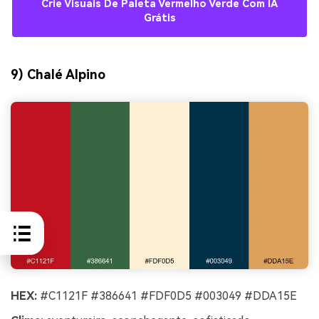
Crie Visuais De Paleta Vermelho Verde Com IA
Grátis
9) Chalé Alpino
HEX:
#C1121F #386641 #FDF0D5 #003049 #DDA15E