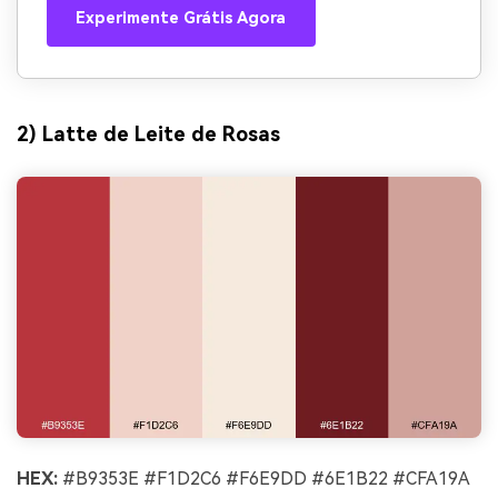
Experimente Grátis Agora
2) Latte de Leite de Rosas
HEX:
#B9353E #F1D2C6 #F6E9DD #6E1B22 #CFA19A