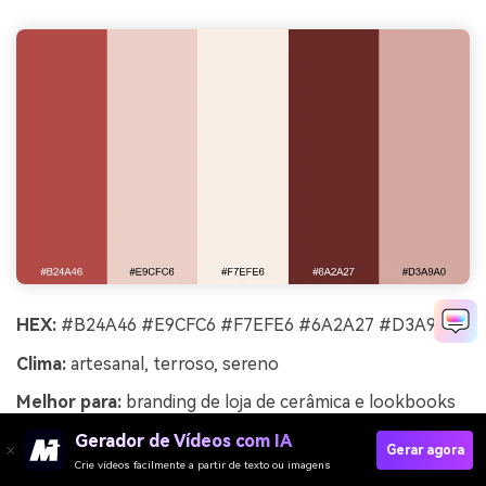
HEX:
#B24A46 #E9CFC6 #F7EFE6 #6A2A27 #D3A9A0
Clima:
artesanal, terroso, sereno
Melhor para:
branding de loja de cerâmica e lookbooks
Gerador de Vídeos com IA
Artesanal e sereno, como argila rosa secando sobre uma
Gerar agora
mesa de ateliê. O vermelho-terroso suave transmite
Crie vídeos facilmente a partir de texto ou imagens