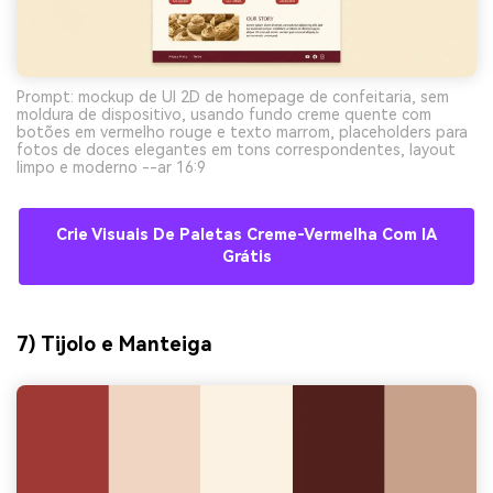
Prompt: mockup de UI 2D de homepage de confeitaria, sem
moldura de dispositivo, usando fundo creme quente com
botões em vermelho rouge e texto marrom, placeholders para
fotos de doces elegantes em tons correspondentes, layout
limpo e moderno --ar 16:9
Crie Visuais De Paletas Creme-Vermelha Com IA
Grátis
7) Tijolo e Manteiga