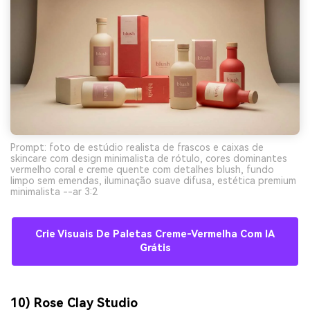
Prompt: foto de estúdio realista de frascos e caixas de
skincare com design minimalista de rótulo, cores dominantes
vermelho coral e creme quente com detalhes blush, fundo
limpo sem emendas, iluminação suave difusa, estética premium
minimalista --ar 3:2
Crie Visuais De Paletas Creme-Vermelha Com IA
Grátis
10) Rose Clay Studio