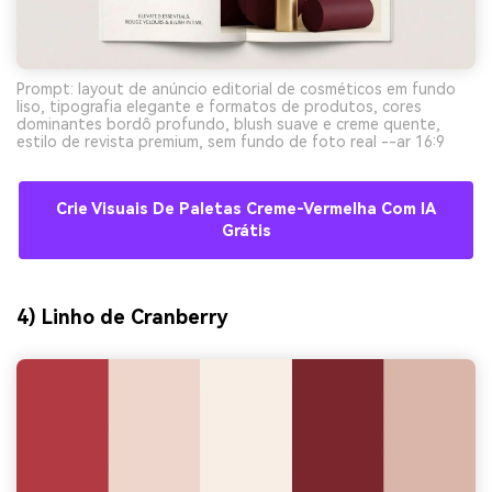
Prompt: layout de anúncio editorial de cosméticos em fundo
liso, tipografia elegante e formatos de produtos, cores
dominantes bordô profundo, blush suave e creme quente,
estilo de revista premium, sem fundo de foto real --ar 16:9
Crie Visuais De Paletas Creme-Vermelha Com IA
Grátis
4) Linho de Cranberry