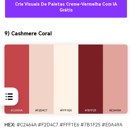
Crie Visuais De Paletas Creme-Vermelha Com IA
Grátis
9) Cashmere Coral
HEX:
#C2464A #F2D4C7 #FFF1E6 #7B1F25 #E0A49A