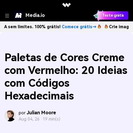
Media.io
Teste grátis
mites. 100% grátis!
Comece grátis→
Crie imagens com IA s
Paletas de Cores Creme
com Vermelho: 20 Ideias
com Códigos
Hexadecimais
Julian Moore
por
Aug 04, 26 ·
19 min(s)