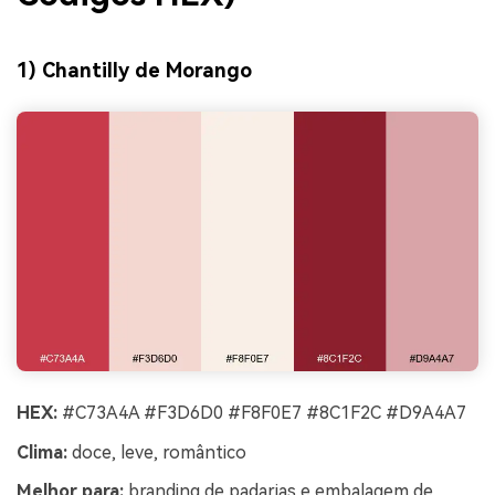
1) Chantilly de Morango
HEX:
#C73A4A #F3D6D0 #F8F0E7 #8C1F2C #D9A4A7
Clima:
doce, leve, romântico
Melhor para:
branding de padarias e embalagem de