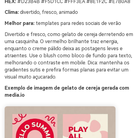
HEX:
#D23B4B #F5D1CC #FFF3EA #8E1F2C #E7B0A8
Clima:
divertido, fresco, animado
Melhor para:
templates para redes sociais de verão
Divertido e fresco, como gelato de cereja derretendo em
uma casquinha. O vermelho brilhante traz energia,
enquanto o creme pálido deixa as postagens leves e
atraentes. Use o blush como bloco de fundo para texto,
melhorando o contraste em mobile. Dica: mantenha os
gradientes sutis e prefira formas planas para evitar um
visual muito açucarado.
Exemplo de imagem de gelato de cereja gerada com
media.io