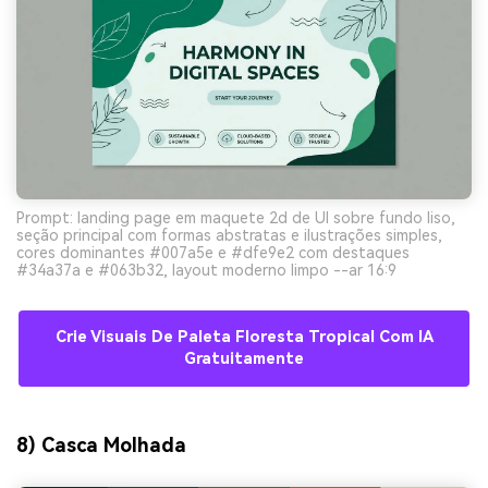
Prompt: landing page em maquete 2d de UI sobre fundo liso,
seção principal com formas abstratas e ilustrações simples,
cores dominantes #007a5e e #dfe9e2 com destaques
#34a37a e #063b32, layout moderno limpo --ar 16:9
Crie Visuais De Paleta Floresta Tropical Com IA
Gratuitamente
8) Casca Molhada