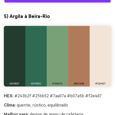
5) Argila à Beira-Rio
HEX:
#243b2f #2f6b52 #7aa07a #b07a5b #f2e4d7
Clima:
quente, rústico, equilibrado
Melhor para:
design de menu de cafeteria