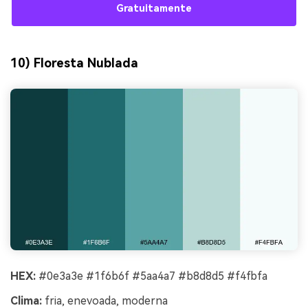
Gratuitamente
10) Floresta Nublada
HEX:
#0e3a3e #1f6b6f #5aa4a7 #b8d8d5 #f4fbfa
Clima:
fria, enevoada, moderna