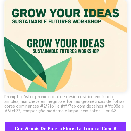
Prompt: pôster promocional de design gráfico em fundo
simples, manchete em negrito e formas geométricas de folhas,
cores dominantes #2f7f61 e #fff7e6 com detalhes #ffd08a e
#6fcf97, composição moderna e limpa, sem fotos --ar 4:3
Crie Visuais De Paleta Floresta Tropical Com IA