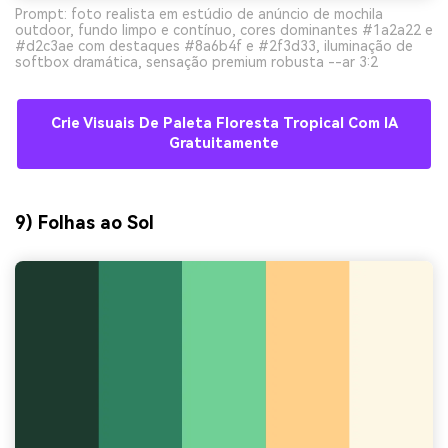
Prompt: foto realista em estúdio de anúncio de mochila
outdoor, fundo limpo e contínuo, cores dominantes #1a2a22 e
#d2c3ae com destaques #8a6b4f e #2f3d33, iluminação de
softbox dramática, sensação premium robusta --ar 3:2
Crie Visuais De Paleta Floresta Tropical Com IA
Gratuitamente
9) Folhas ao Sol