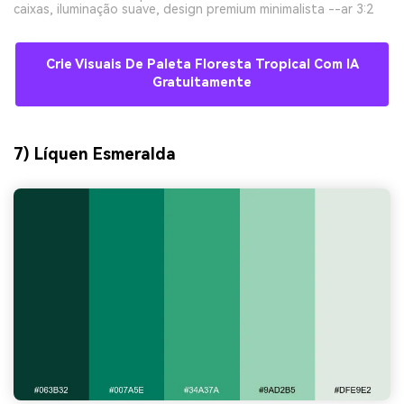
caixas, iluminação suave, design premium minimalista --ar 3:2
Crie Visuais De Paleta Floresta Tropical Com IA
Gratuitamente
7) Líquen Esmeralda