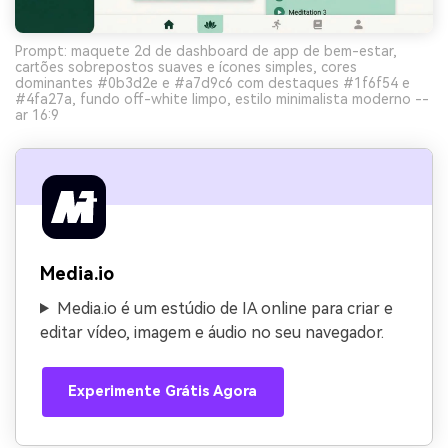
Prompt: maquete 2d de dashboard de app de bem-estar,
cartões sobrepostos suaves e ícones simples, cores
dominantes #0b3d2e e #a7d9c6 com destaques #1f6f54 e
#4fa27a, fundo off-white limpo, estilo minimalista moderno --
ar 16:9
Media.io
Media.io é um estúdio de IA online para criar e
editar vídeo, imagem e áudio no seu navegador.
Experimente Grátis Agora