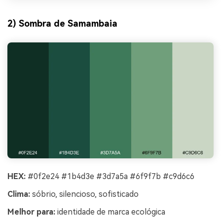
2) Sombra de Samambaia
HEX:
#0f2e24 #1b4d3e #3d7a5a #6f9f7b #c9d6c6
Clima:
sóbrio, silencioso, sofisticado
Melhor para:
identidade de marca ecológica