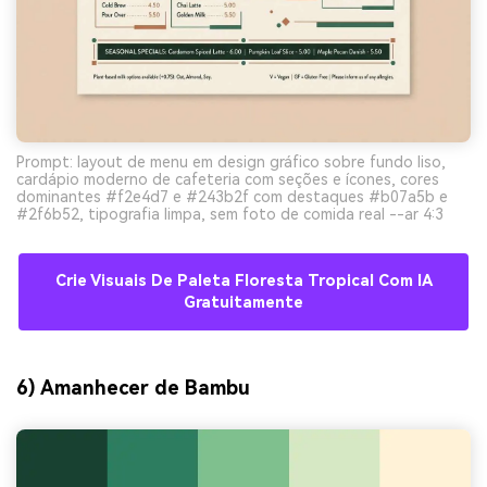
Prompt: layout de menu em design gráfico sobre fundo liso,
cardápio moderno de cafeteria com seções e ícones, cores
dominantes #f2e4d7 e #243b2f com destaques #b07a5b e
#2f6b52, tipografia limpa, sem foto de comida real --ar 4:3
Crie Visuais De Paleta Floresta Tropical Com IA
Gratuitamente
6) Amanhecer de Bambu