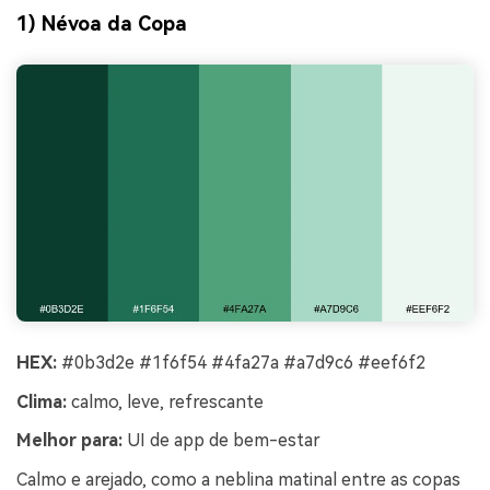
1) Névoa da Copa
HEX:
#0b3d2e #1f6f54 #4fa27a #a7d9c6 #eef6f2
Clima:
calmo, leve, refrescante
Melhor para:
UI de app de bem-estar
Calmo e arejado, como a neblina matinal entre as copas