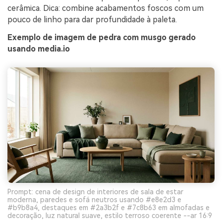
cerâmica. Dica: combine acabamentos foscos com um
pouco de linho para dar profundidade à paleta.
Exemplo de imagem de pedra com musgo gerado
usando media.io
Prompt: cena de design de interiores de sala de estar
moderna, paredes e sofá neutros usando #e8e2d3 e
#b9b8a4, destaques em #2a3b2f e #7c8b63 em almofadas e
decoração, luz natural suave, estilo terroso coerente --ar 16:9