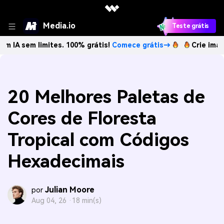
Media.io
Teste grátis
m limites. 100% grátis!
Comece grátis→
Crie imagens com
20 Melhores Paletas de
Cores de Floresta
Tropical com Códigos
Hexadecimais
Julian Moore
por
Aug 04, 26 ·
18 min(s)