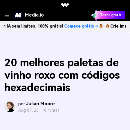
Media.io
Teste grátis
limites. 100% grátis!
Comece grátis→
Crie imagens com I
20 melhores paletas de
vinho roxo com códigos
hexadecimais
Julian Moore
por
Aug 07, 26 ·
18 min(s)