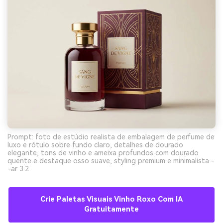
Prompt: foto de estúdio realista de embalagem de perfume de
luxo e rótulo sobre fundo claro, detalhes de dourado
elegante, tons de vinho e ameixa profundos com dourado
quente e destaque osso suave, styling premium e minimalista -
-ar 3:2
Crie Paletas Visuais Vinho Roxo Com IA
Gratuitamente