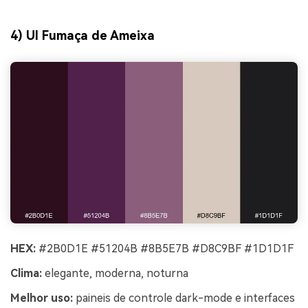
4) UI Fumaça de Ameixa
HEX:
#2B0D1E #51204B #8B5E7B #D8C9BF #1D1D1F
Clima:
elegante, moderna, noturna
Melhor uso:
paineis de controle dark-mode e interfaces