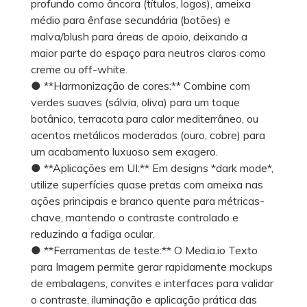
profundo como âncora (títulos, logos), ameixa
médio para ênfase secundária (botões) e
malva/blush para áreas de apoio, deixando a
maior parte do espaço para neutros claros como
creme ou off-white.
● **Harmonização de cores:** Combine com
verdes suaves (sálvia, oliva) para um toque
botânico, terracota para calor mediterrâneo, ou
acentos metálicos moderados (ouro, cobre) para
um acabamento luxuoso sem exagero.
● **Aplicações em UI:** Em designs *dark mode*,
utilize superfícies quase pretas com ameixa nas
ações principais e branco quente para métricas-
chave, mantendo o contraste controlado e
reduzindo a fadiga ocular.
● **Ferramentas de teste:** O Media.io Texto
para Imagem permite gerar rapidamente mockups
de embalagens, convites e interfaces para validar
o contraste, iluminação e aplicação prática das