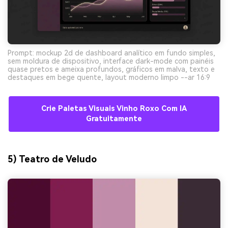
Prompt: mockup 2d de dashboard analítico em fundo simples,
sem moldura de dispositivo, interface dark-mode com painéis
quase pretos e ameixa profundos, gráficos em malva, texto e
destaques em bege quente, layout moderno limpo --ar 16:9
Crie Paletas Visuais Vinho Roxo Com IA
Gratuitamente
5) Teatro de Veludo