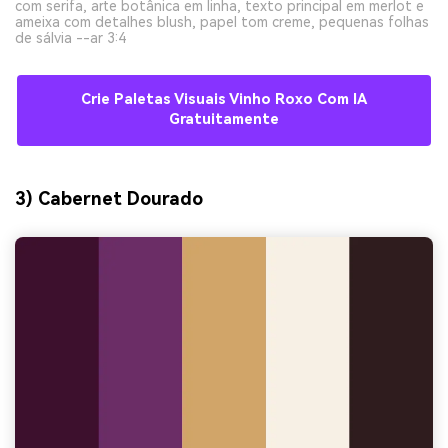
com serifa, arte botânica em linha, texto principal em merlot e
ameixa com detalhes blush, papel tom creme, pequenas folhas
de sálvia --ar 3:4
Crie Paletas Visuais Vinho Roxo Com IA
Gratuitamente
3) Cabernet Dourado