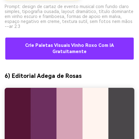
Prompt: design de cartaz de evento musical com fundo claro
simples, tipografia ousada, layout dramático, título dominante
em vinho escuro e framboesa, formas de apoio em malva,
espaço negativo em creme, textura sutil, sem fotos nem mãos
--ar 2:3
Crie Paletas Visuais Vinho Roxo Com IA
Gratuitamente
6) Editorial Adega de Rosas