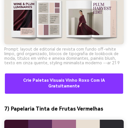
Prompt: layout de editorial de revista com fundo off-white
limpo, grid organizado, blocos de tipografia de lookbook de
moda, títulos em vinho e ameixa dominantes, painéis blush,
texto em cinza quente, styling minimalista moderno --ar 21:9
Crie Paletas Visuais Vinho Roxo Com IA
Gratuitamente
7) Papelaria Tinta de Frutas Vermelhas