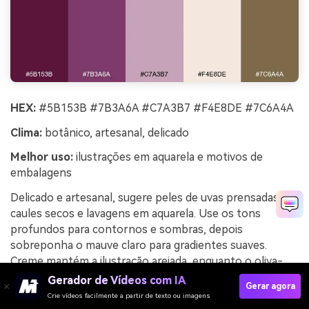
HEX:
#5B153B #7B3A6A #C7A3B7 #F4E8DE #7C6A4A
Clima:
botânico, artesanal, delicado
Melhor uso:
ilustrações em aquarela e motivos de
embalagens
Delicado e artesanal, sugere peles de uvas prensadas,
caules secos e lavagens em aquarela. Use os tons
profundos para contornos e sombras, depois
sobreponha o mauve claro para gradientes suaves.
Creme mantém a ilustração arejada, enquanto o oliva-
marrom adiciona uma nota natural de caule e folha. Dica:
Gerador de Vídeos com IA
Gerar agora
limite as bordas rígidas e aposte em camadas
Crie vídeos facilmente a partir de texto ou imagens
transparentes para manter a paleta orgânica.