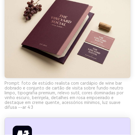
Prompt: foto de estúdio realista com cardápio de wine bar
dobrado e conjunto de cartão de visita sobre fundo neutro
limpo, tipografia premium, relevo sutil, cores dominadas por
vinho escuro, berinjela, detalhes em rosa empoeirado e
destaque em creme quente, acessórios mínimos, luz suave
difusa --ar 4:3