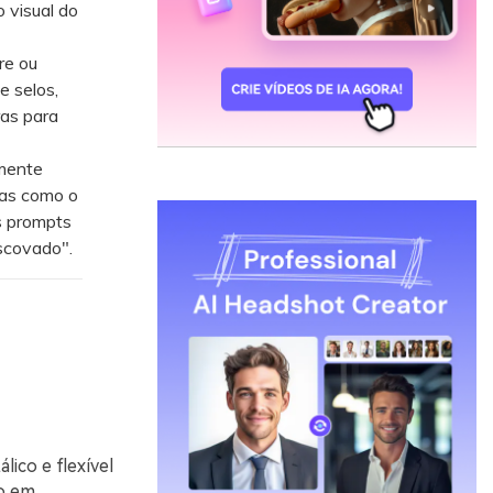
o visual do
re ou
e selos,
ras para
emente
tas como o
s prompts
scovado".
lico e flexível
lo em