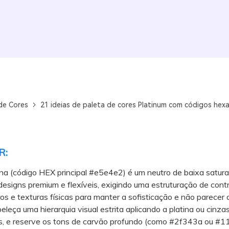
de Cores
21 ideias de paleta de cores Platinum com códigos hex
R:
ina (código HEX principal #e5e4e2) é um neutro de baixa satura
 designs premium e flexíveis, exigindo uma estruturação de con
os e texturas físicas para manter a sofisticação e não parecer
ça uma hierarquia visual estrita aplicando a platina ou cinzas
s, e reserve os tons de carvão profundo (como #2f343a ou #