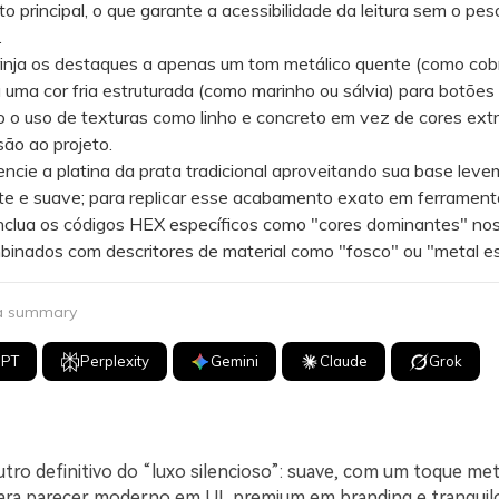
to principal, o que garante a acessibilidade da leitura sem o pes
.
ja os destaques a apenas um tom metálico quente (como cob
a uma cor fria estruturada (como marinho ou sálvia) para botões 
o o uso de texturas como linho e concreto em vez de cores ext
ão ao projeto.
cie a platina da prata tradicional aproveitando sua base lev
te e suave; para replicar esse acabamento exato em ferramen
inclua os códigos HEX específicos como "cores dominantes" no
binados com descritores de material como "fosco" ou "metal e
 a summary
GPT
Perplexity
Gemini
Claude
Grok
utro definitivo do “luxo silencioso”: suave, com um toque metá
para parecer moderno em UI, premium em branding e tranqui