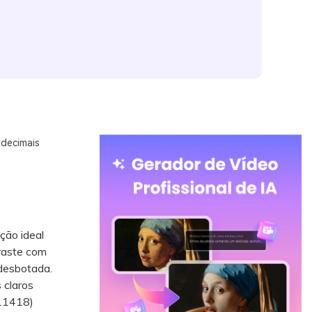
adecimais
ção ideal
traste com
 desbotada.
 claros
111418)