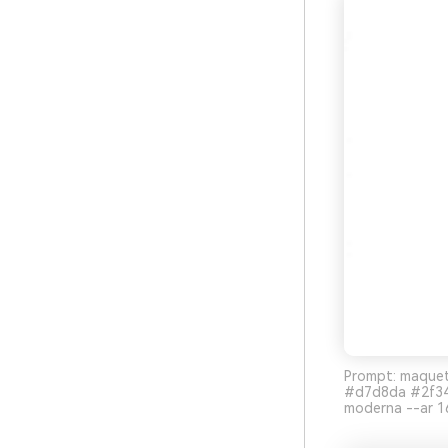
Prompt: maquete
#d7d8da #2f343
moderna --ar 1