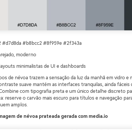
 #d7d8da #b8bcc2 #8f959e #2f343a
arejado, moderno
layouts minimalistas de UI e dashboards
pos de névoa trazem a sensação da luz da manhã em vidro e 
ntraste suave mantém as interfaces tranquilas, ainda fáceis 
 Combine com tipografia preta e um único detalhe discreto pa
a: reserve o carvão mais escuro para títulos e navegação par
nuem amplos.
magem de névoa prateada gerada com media.io