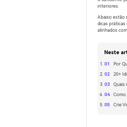
interiores.
Abaixo estão 
dicas prática
alinhados com
Neste ar
Por Qu
20+ Id
Quais
Como U
Crie V