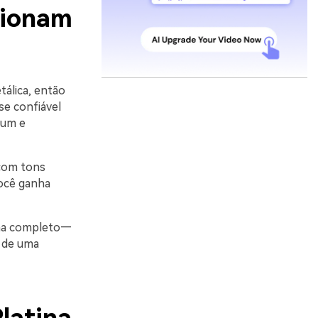
cionam
tálica, então
se confiável
ium e
 com tons
Você ganha
ema completo—
 de uma