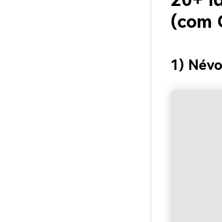
20+ Id
(com 
1) Névo