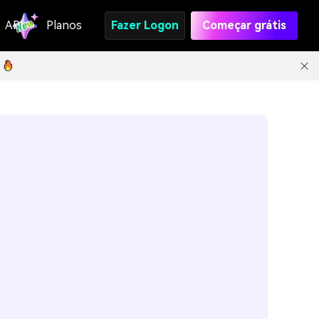
API
Planos
Fazer Logon
Começar grátis