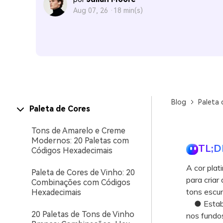
Aug 07, 26 ·
18 min(s)
Blog
Paleta 
Paleta de Cores
Tons de Amarelo e Creme
Modernos: 20 Paletas com
TL;D
Códigos Hexadecimais
A cor plat
Paleta de Cores de Vinho: 20
para criar
Combinações com Códigos
tons escur
Hexadecimais
● Estabele
20 Paletas de Tons de Vinho
nos fundo