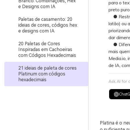
Branco: Combinações, Hex
para o tex
e Designs com IA
preto puro
● Restrin
Paletas de casamento: 20
latão) ou 
ideias de cores, códigos hex
priorizand
e designs com IA
dar dimens
20 Paletas de Cores
● Diferen
Inspiradas em Cachoeiras
mais quen
com Códigos Hexadecimais
Media.io, 
de IA, com
21 ideias de paleta de cores
Platinum com códigos
hexadecimais
Ask AI for
Chat
Platina é o ne
o suficiente 