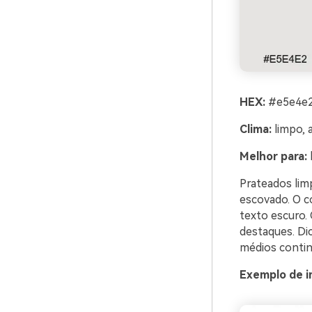
HEX:
#e5e4e2
Clima:
limpo, 
Melhor para:
Prateados lim
escovado. O co
texto escuro.
destaques. Dic
médios conti
Exemplo de i