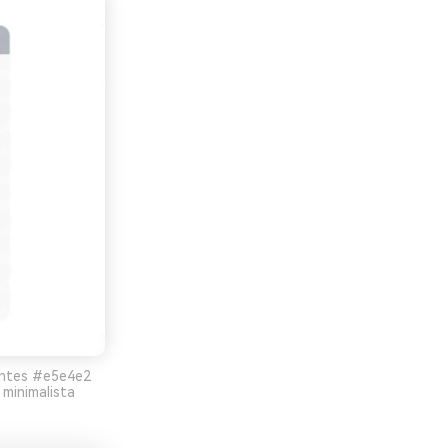
nantes #e5e4e2
minimalista