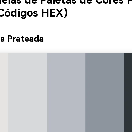
eias de Paletas de Cores P
Códigos HEX)
a Prateada