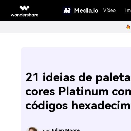
Media.io
Vídeo
Im
21 ideias de paleta
cores Platinum co
códigos hexadecim
Julian Moore
por