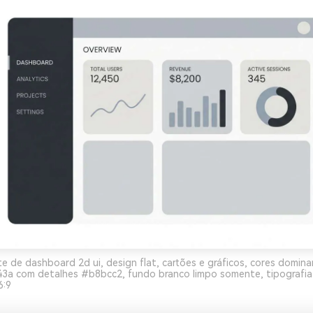
 de dashboard 2d ui, design flat, cartões e gráficos, cores domi
a com detalhes #b8bcc2, fundo branco limpo somente, tipografia 
6:9