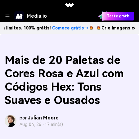
Media.io
Teste grátis
. 100% grátis!
Comece grátis→
Crie imagens com IA sem li
Mais de 20 Paletas de
Cores Rosa e Azul com
Códigos Hex: Tons
Suaves e Ousados
Julian Moore
por
Aug 04, 26 ·
17 min(s)