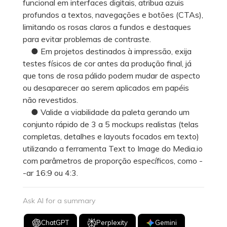
funcional em interfaces digitais, atribua azuis
profundos a textos, navegações e botões (CTAs),
limitando os rosas claros a fundos e destaques
para evitar problemas de contraste.
● Em projetos destinados à impressão, exija
testes físicos de cor antes da produção final, já
que tons de rosa pálido podem mudar de aspecto
ou desaparecer ao serem aplicados em papéis
não revestidos.
● Valide a viabilidade da paleta gerando um
conjunto rápido de 3 a 5 mockups realistas (telas
completas, detalhes e layouts focados em texto)
utilizando a ferramenta Text to Image do Media.io
com parâmetros de proporção específicos, como -
-ar 16:9 ou 4:3.
Ask AI for a summary
ChatGPT
Perplexity
Gemini