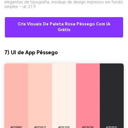
elegantes de tipografia, mockup de design impresso em fundo
simples --ar 21:9
Crie Visuais De Paleta Rosa Pêssego Com IA
Grátis
7) UI de App Pêssego