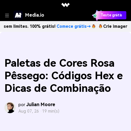
Media.io
Teste grátis
ites. 100% grátis!
Comece grátis→
Crie imagens com IA se
Paletas de Cores Rosa
Pêssego: Códigos Hex e
Dicas de Combinação
Julian Moore
por
Aug 07, 26 ·
19 min(s)