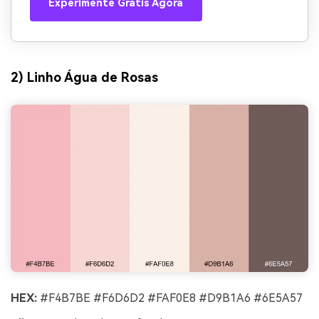
Experimente Grátis Agora
2) Linho Água de Rosas
HEX:
#F4B7BE #F6D6D2 #FAF0E8 #D9B1A6 #6E5A57