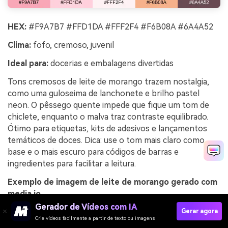
HEX:
#F9A7B7 #FFD1DA #FFF2F4 #F6B08A #6A4A52
Clima:
fofo, cremoso, juvenil
Ideal para:
docerias e embalagens divertidas
Tons cremosos de leite de morango trazem nostalgia,
como uma guloseima de lanchonete e brilho pastel
neon. O pêssego quente impede que fique um tom de
chiclete, enquanto o malva traz contraste equilibrado.
Ótimo para etiquetas, kits de adesivos e lançamentos
temáticos de doces. Dica: use o tom mais claro como
base e o mais escuro para códigos de barras e
ingredientes para facilitar a leitura.
Exemplo de imagem de leite de morango gerado com
media.io
Gerador de Vídeos com IA
Gerar agora
Crie vídeos facilmente a partir de texto ou imagens