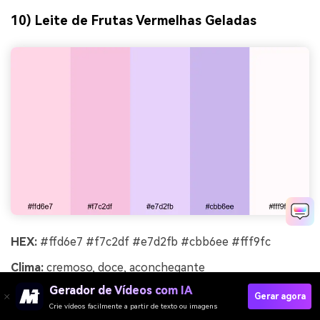
10) Leite de Frutas Vermelhas Geladas
HEX:
#ffd6e7 #f7c2df #e7d2fb #cbb6ee #fff9fc
Clima:
cremoso, doce, aconchegante
Gerador de Vídeos com IA
Melhor para:
para anúncios de produtos
Gerar agora
Crie vídeos facilmente a partir de texto ou imagens
Esta paleta de cores rosa e roxo pastel com códigos hex