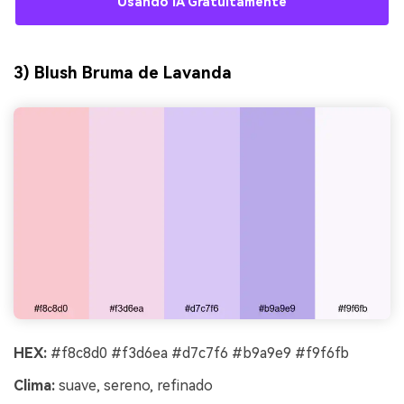
Usando IA Gratuitamente
3) Blush Bruma de Lavanda
HEX:
#f8c8d0 #f3d6ea #d7c7f6 #b9a9e9 #f9f6fb
Clima:
suave, sereno, refinado