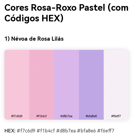
Cores Rosa-Roxo Pastel (com
Códigos HEX)
1) Névoa de Rosa Lilás
HEX:
#f7c6d9 #f1b4cf #d8b7ea #bfa8e6 #f6eff7