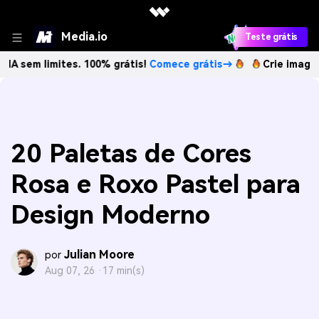
Media.io
Teste grátis
mites. 100% grátis!
Comece grátis→
Crie imagens com IA 
20 Paletas de Cores
Rosa e Roxo Pastel para
Design Moderno
Julian Moore
por
Aug 07, 26 ·
17 min(s)