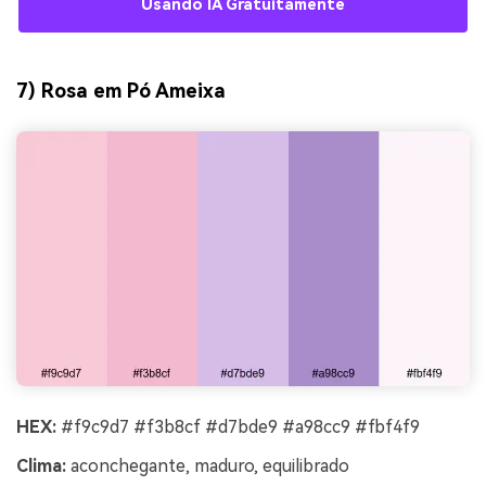
Usando IA Gratuitamente
7) Rosa em Pó Ameixa
HEX:
#f9c9d7 #f3b8cf #d7bde9 #a98cc9 #fbf4f9
Clima:
aconchegante, maduro, equilibrado