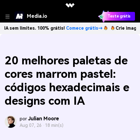
Media.io
Teste grátis
mites. 100% grátis!
Comece grátis→
Crie imagens com IA 
20 melhores paletas de
cores marrom pastel:
códigos hexadecimais e
designs com IA
Julian Moore
por
Aug 07, 26 ·
18 min(s)