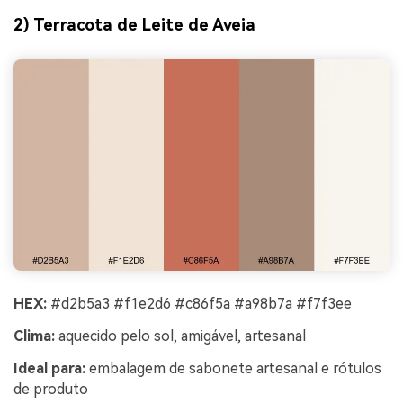
2) Terracota de Leite de Aveia
HEX:
#d2b5a3 #f1e2d6 #c86f5a #a98b7a #f7f3ee
Clima:
aquecido pelo sol, amigável, artesanal
Ideal para:
embalagem de sabonete artesanal e rótulos
de produto