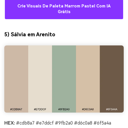
Crie Visuais De Paleta Marrom Pastel Com IA
Grátis
5) Sálvia em Arenito
HEX:
#cdb8a7 #e7ddcf #9fb2a0 #d6c0a8 #6f5a4a