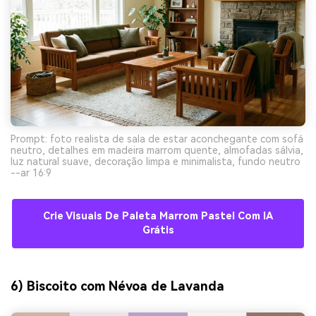
Prompt: foto realista de sala de estar aconchegante com sofá
neutro, detalhes em madeira marrom quente, almofadas sálvia,
luz natural suave, decoração limpa e minimalista, fundo neutro
--ar 16:9
Crie Visuais De Paleta Marrom Pastel Com IA
Grátis
6) Biscoito com Névoa de Lavanda