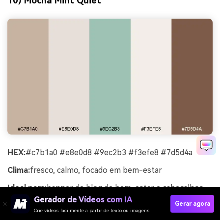
10) Mocha Mint Quiet
HEX:
#c7b1a0 #e8e0d8 #9ec2b3 #f3efe8 #7d5d4a
Clima:
fresco, calmo, focado em bem-estar
Ideal para:
banner de blog de bem-estar e cabeçalhos
de seções
Gerador de Vídeos com IA
Gerar agora
Crie vídeos facilmente a partir de texto ou imagens
Mocha suave com toque de menta transmite frescor,