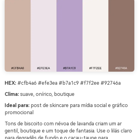
HEX:
#cfb4a6 #efe3ea #b7a1c9 #f7f2ee #92746a
Clima:
suave, onírico, boutique
Ideal para:
post de skincare para mídia social e gráfico
promocional
Tons de biscoito com névoa de lavanda criam um ar
gentil, boutique e um toque de fantasia. Use o lilás claro
para degradês de fundo e o cacau-taupe para