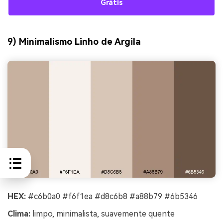
Grátis
9) Minimalismo Linho de Argila
HEX:
#c6b0a0 #f6f1ea #d8c6b8 #a88b79 #6b5346
Clima:
limpo, minimalista, suavemente quente