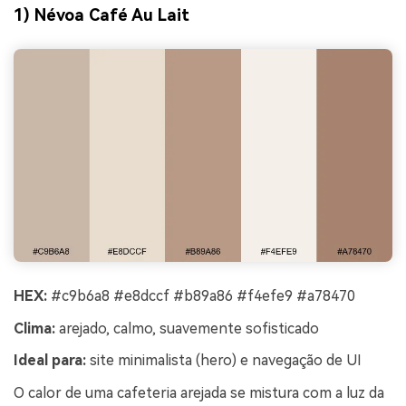
1) Névoa Café Au Lait
HEX:
#c9b6a8 #e8dccf #b89a86 #f4efe9 #a78470
Clima:
arejado, calmo, suavemente sofisticado
Ideal para:
site minimalista (hero) e navegação de UI
O calor de uma cafeteria arejada se mistura com a luz da