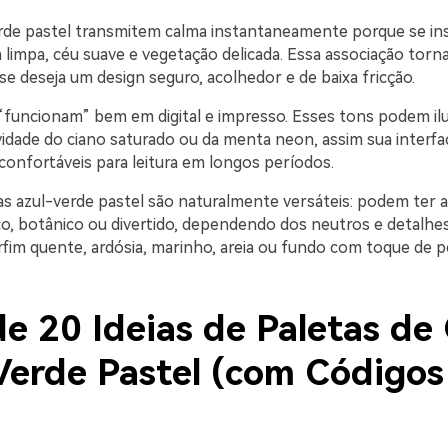
rde pastel transmitem calma instantaneamente porque se in
 limpa, céu suave e vegetação delicada. Essa associação torn
se deseja um design seguro, acolhedor e de baixa fricção.
funcionam” bem em digital e impresso. Esses tons podem il
idade do ciano saturado ou da menta neon, assim sua interfac
nfortáveis para leitura em longos períodos.
tas azul-verde pastel são naturalmente versáteis: podem ter 
ico, botânico ou divertido, dependendo dos neutros e detalhe
fim quente, ardósia, marinho, areia ou fundo com toque de p
e 20 Ideias de Paletas de
Verde Pastel (com Código