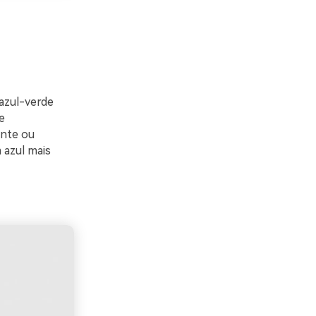
 azul-verde
e
ente ou
 azul mais