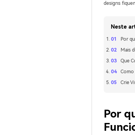
designs fique
Neste ar
Por qu
Mais d
Que C
Como U
Crie V
Por q
Funci