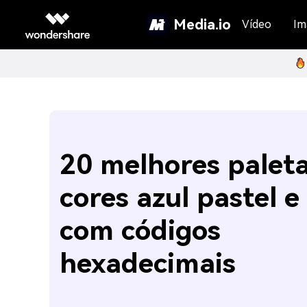
Media.io
Vídeo
Im
20 melhores palet
cores azul pastel e
com códigos
hexadecimais