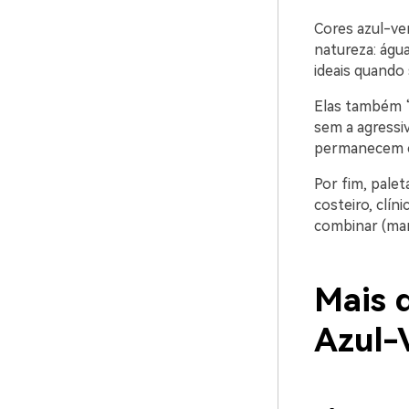
Cores azul-ve
natureza: água
ideais quando 
Elas também “
sem a agressiv
permanecem co
Por fim, pale
costeiro, clín
combinar (mar
Mais d
Azul-