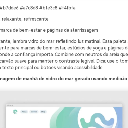
 #b7dde6 #a7c8d8 #bfe3c8 #f4fbfa
, relaxante, refrescante
marca de bem-estar e páginas de aterrissagem
xante, lembra vidro do mar refletindo luz matinal. Essa paleta
lente para marcas de bem-estar, estúdios de yoga e páginas d
onde a confiança importa. Combine com neutros de areia qu
carvão suave para manter o contraste legível. Dica: use o tom
texto principal ou botões visando acessibilidade.
magem de manhã de vidro do mar gerada usando media.io