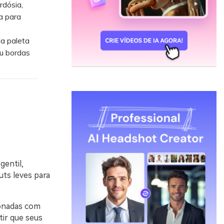
rdósia,
a para
da paleta
ou bordas
gentil,
uts leves para
ionadas com
tir que seus