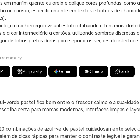
 em marfim quente ou areia e aplique cores profundas, como a
nho ou carvão, especificamente em textos e botões de chamad
s).
ça uma hierarquia visual estrita atribuindo o tom mais claro 
 e a cor intermediária a cartões, utilizando sombras discretas 
ugar de linhas pretas duras para separar as seções da interface.
 a summary
GPT
Perplexity
Gemini
Claude
Grok
l-verde pastel fica bem entre o frescor calmo e a suavidade 
scolha certa para marcas modernas, interfaces limpas e layo
20 combinações de azul-verde pastel cuidadosamente selec
lém de dicas rápidas para manter o contraste legível e garan