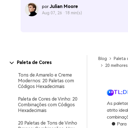
Julian Moore
por
Aug 07, 26 ·
18 min(s)
Blog
Paleta 
Paleta de Cores
20 melhores
Tons de Amarelo e Creme
Modernos: 20 Paletas com
Códigos Hexadecimais
TL;D
Paleta de Cores de Vinho: 20
As paletas
Combinações com Códigos
atrito ide
Hexadecimais
combinação
20 Paletas de Tons de Vinho
● Para ev