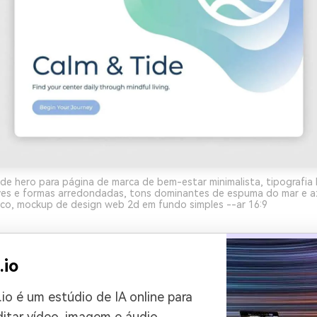
de hero para página de marca de bem-estar minimalista, tipografia 
ves e formas arredondadas, tons dominantes de espuma do mar e az
co, mockup de design web 2d em fundo simples --ar 16:9
.io
io é um estúdio de IA online para
editar vídeo, imagem e áudio