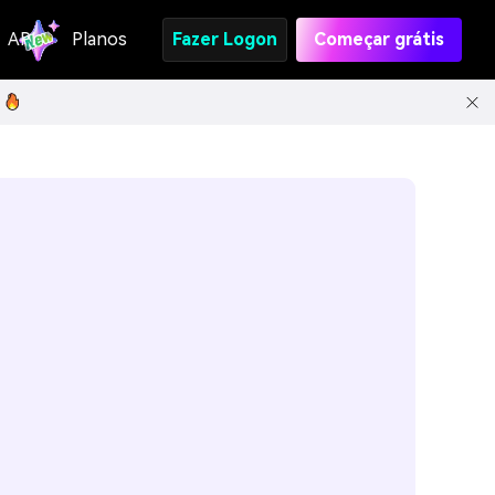
API
Planos
Fazer Logon
Começar grátis