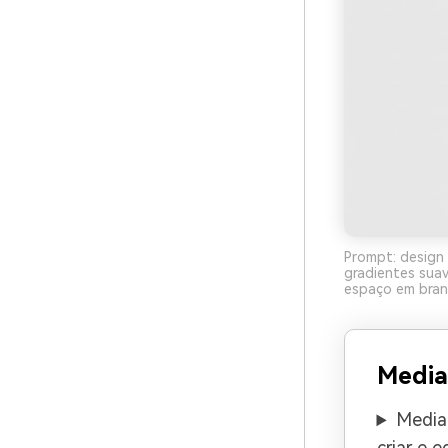
Prompt: design 
gradientes sua
espaço em bran
Media
Media.
criar e 