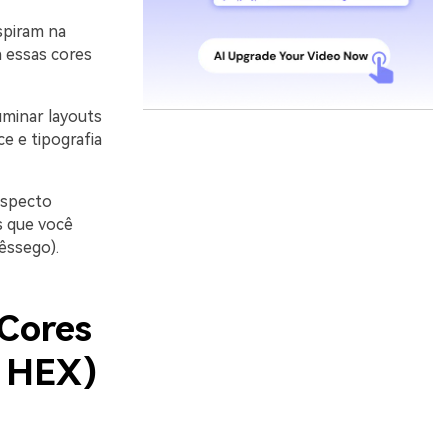
spiram na
a essas cores
uminar layouts
e e tipografia
aspecto
s que você
êssego).
 Cores
s HEX)