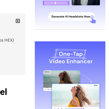
gos HEX)
el