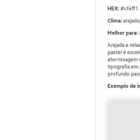
HEX:
#cfeff1
Clima:
arejado
Melhor para:
Arejada e rela
pastel é exce
aterrissagem 
tipografia em 
profundo para 
Exemplo de i