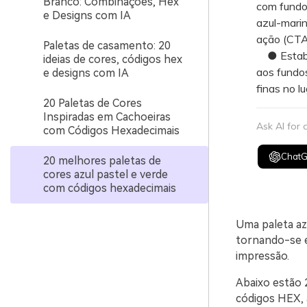
Branco: Combinações, Hex
com fundos
e Designs com IA
azul-mari
ação (CTA
Paletas de casamento: 20
● Estabele
ideias de cores, códigos hex
aos fundos
e designs com IA
finas no l
20 Paletas de Cores
Inspiradas em Cachoeiras
Ask AI for
com Códigos Hexadecimais
Chat
20 melhores paletas de
cores azul pastel e verde
com códigos hexadecimais
Uma paleta azu
tornando-se e
impressão.
Abaixo estão 
códigos HEX, a