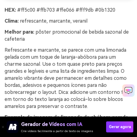
HEX:
#ff5c00 #ffb703 #ffe066 #fff9db #0b1320
Clima:
refrescante, marcante, veranil
Melhor para:
pôster promocional de bebida sazonal de
cafeteria
Refrescante e marcante, se parece com uma limonada
gelada com um toque de laranja-abóbora para um
charme sazonal. Use o tom quase preto para preços
grandes e legíveis e uma lista de ingredientes limpa. O
amarelo vibrante deve permanecer em detalhes como
bordas, adesivos e pequenos ícones para não
sobrecarregar o layout. Dica: adicione um contorno fino
em torno do texto laranja ao colocá-lo sobre blocos
amarelos para preservar o contraste.
Exemplo de imagem de limonada de abóbora gerada
usando media.io
Gerador de Vídeos com IA
Gerar agora
Crie vídeos facilmente a partir de texto ou imagens