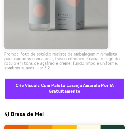
Prompt: foto de estúdio realista de embalagem minimalista
para cuidados com a pele, frasco cilíndrico e caixa, design do
rótulo em tons de açafrão e creme, fundo limpo e uniforme,
sombras suaves --ar 3:2
Crie Visuais Com Paleta Laranja Amarela Por IA
Gratuitamente
4) Brasa de Mel