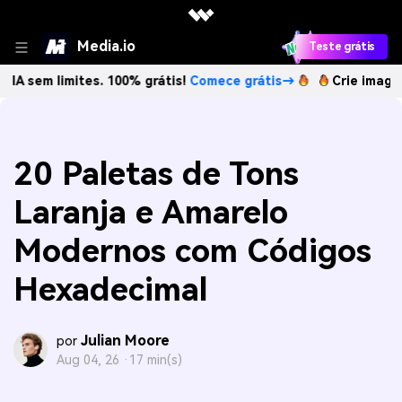
Media.io
Teste grátis
imites. 100% grátis!
Comece grátis→
Crie imagens com IA 
20 Paletas de Tons
Laranja e Amarelo
Modernos com Códigos
Hexadecimal
Julian Moore
por
Aug 04, 26 ·
17 min(s)