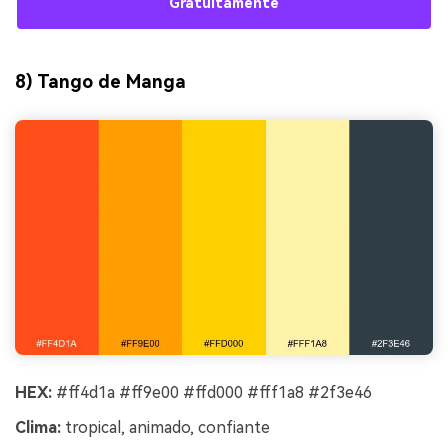
Gratuitamente
8) Tango de Manga
HEX:
#ff4d1a #ff9e00 #ffd000 #fff1a8 #2f3e46
Clima:
tropical, animado, confiante