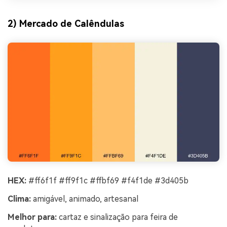
2) Mercado de Calêndulas
HEX:
#ff6f1f #ff9f1c #ffbf69 #f4f1de #3d405b
Clima:
amigável, animado, artesanal
Melhor para:
cartaz e sinalização para feira de