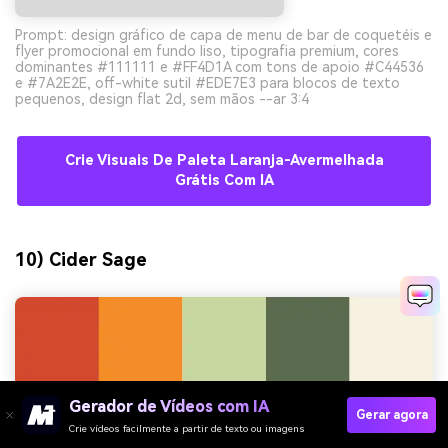
Prompt: design gráfico de capa de menu de bar de coquetéis e
flyer promocional em fundo liso, tipografia premium, cores
dominantes #111111 e #FF4D1A com tons de apoio #C44536
e #7A2E2E, off-white sutil #EDE7E3 para blocos de texto
pequenos, design flat 2d, sem mãos --ar 3:4
Crie Visuais De Paleta Laranja-Avermelhada
Grátis Com IA
10) Cider Sage
Gerador de Vídeos com IA
Gerar agora
Crie vídeos facilmente a partir de texto ou imagens