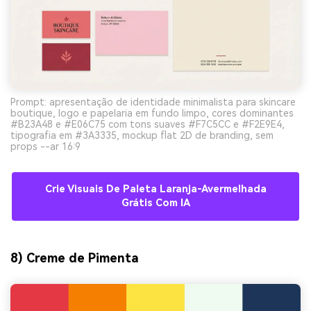
Prompt: apresentação de identidade minimalista para skincare
boutique, logo e papelaria em fundo limpo, cores dominantes
#B23A48 e #E06C75 com tons suaves #F7C5CC e #F2E9E4,
tipografia em #3A3335, mockup flat 2D de branding, sem
props --ar 16:9
Crie Visuais De Paleta Laranja-Avermelhada
Grátis Com IA
8) Creme de Pimenta