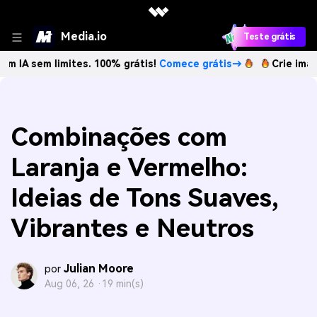
Media.io
Teste grátis
 limites. 100% grátis!
Comece grátis→
Crie imagens com I
Combinações com
Laranja e Vermelho:
Ideias de Tons Suaves,
Vibrantes e Neutros
Julian Moore
por
Aug 06, 26 ·
19 min(s)