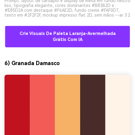
Prompt: layout de cardápio e display de mesa em fundo neutro
liso, tipografia elegante, cores dominantes #B83B2D e
#E85D2A com destaque #F6AE2D, fundo creme #FAF0D7,
texto em #2F2F2F, mockup impresso flat 2D, sem mãos --ar 3:2
Crie Visuais De Paleta Laranja-Avermelhada
Grátis Com IA
6) Granada Damasco