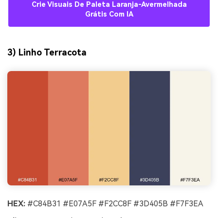
Crie Visuais De Paleta Laranja-Avermelhada
Grátis Com IA
3) Linho Terracota
HEX:
#C84B31 #E07A5F #F2CC8F #3D405B #F7F3EA