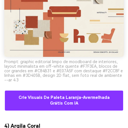
Prompt: graphic editorial limpo de moodboard de interiores,
layout minimalista em off-white quente #F7F3EA, blocos de
cor grandes em #C84B31 e #E07A5F com destaque #F2CC8F e
linhas em #3D405B, design 2D flat, sem foto real de ambiente
--ar 4:3
Crie Visuais De Paleta Laranja-Avermelhada
Grátis Com IA
4) Argila Coral