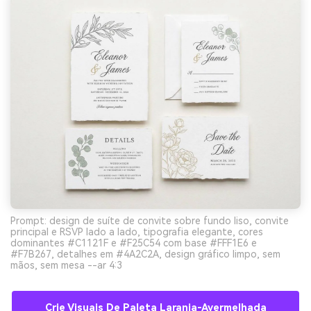
Prompt: design de suíte de convite sobre fundo liso, convite
principal e RSVP lado a lado, tipografia elegante, cores
dominantes #C1121F e #F25C54 com base #FFF1E6 e
#F7B267, detalhes em #4A2C2A, design gráfico limpo, sem
mãos, sem mesa --ar 4:3
Crie Visuais De Paleta Laranja-Avermelhada