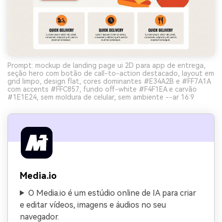
Prompt: mockup de landing page ui 2D para app de entrega,
seção hero com botão de call-to-action destacado, layout em
grid limpo, design flat, cores dominantes #E34A2B e #FF7A1A
com accents #FFC857, fundo off-white #F4F1EA e carvão
#1E1E24, sem moldura de celular, sem ambiente --ar 16:9
Media.io
O Media.io é um estúdio online de IA para criar
e editar vídeos, imagens e áudios no seu
navegador.