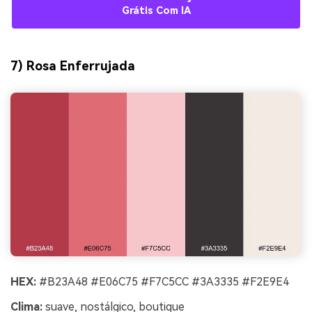
Grátis Com IA
7) Rosa Enferrujada
HEX:
#B23A48 #E06C75 #F7C5CC #3A3335 #F2E9E4
Clima:
suave, nostálgico, boutique