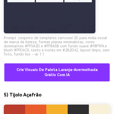
Prompt: conjunto de templates carrossel 2D para mídia social
de marca de beleza, formas planas minimalistas, cores
dominantes #FF5A3D e #FF8A5B com fundo suave #F8F9FA e
blush #FFD6C0, texto e ícones em #2B2D42, layout limpo, sem
foto, fundo liso --ar 1:1
Crie Visuais De Paleta Laranja-Avermelhada
Grátis Com IA
5) Tijolo Açafrão