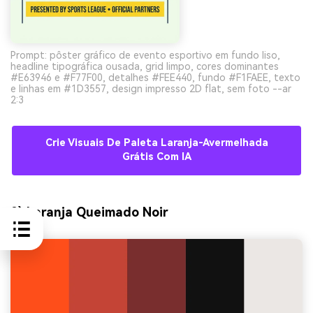
Prompt: pôster gráfico de evento esportivo em fundo liso,
headline tipográfica ousada, grid limpo, cores dominantes
#E63946 e #F77F00, detalhes #FEE440, fundo #F1FAEE, texto
e linhas em #1D3557, design impresso 2D flat, sem foto --ar
2:3
Crie Visuais De Paleta Laranja-Avermelhada
Grátis Com IA
9) Laranja Queimado Noir