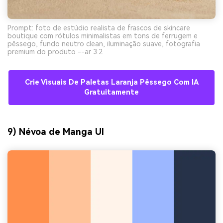
Prompt: foto de estúdio realista de frascos de skincare
boutique com rótulos minimalistas em tons de ferrugem e
pêssego, fundo neutro clean, iluminação suave, fotografia
premium do produto --ar 3:2
Crie Visuais De Paletas Laranja Pêssego Com IA
Gratuitamente
9) Névoa de Manga UI