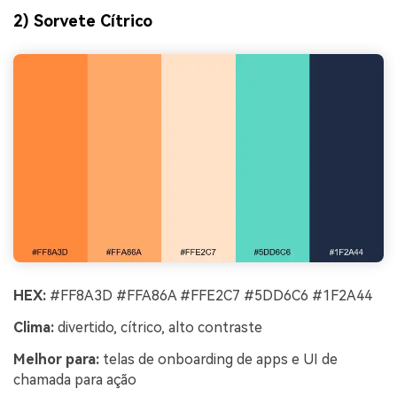
2) Sorvete Cítrico
HEX:
#FF8A3D #FFA86A #FFE2C7 #5DD6C6 #1F2A44
Clima:
divertido, cítrico, alto contraste
Melhor para:
telas de onboarding de apps e UI de
chamada para ação