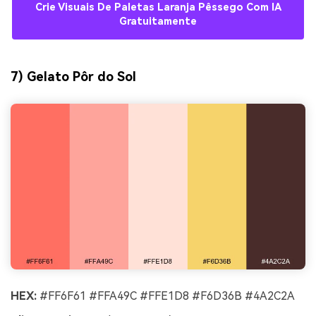
Crie Visuais De Paletas Laranja Pêssego Com IA
Gratuitamente
7) Gelato Pôr do Sol
HEX:
#FF6F61 #FFA49C #FFE1D8 #F6D36B #4A2C2A