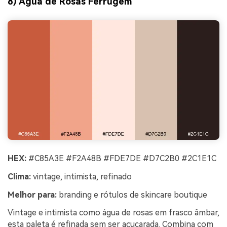
8) Água de Rosas Ferrugem
HEX:
#C85A3E #F2A48B #FDE7DE #D7C2B0 #2C1E1C
Clima:
vintage, intimista, refinado
Melhor para:
branding e rótulos de skincare boutique
Vintage e intimista como água de rosas em frasco âmbar,
esta paleta é refinada sem ser açucarada. Combina com