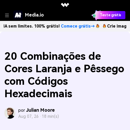
Media.io
Teste grátis
imites. 100% grátis!
Comece grátis→
Crie imagens com IA 
20 Combinações de
Cores Laranja e Pêssego
com Códigos
Hexadecimais
Julian Moore
por
Aug 07, 26 ·
18 min(s)