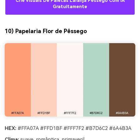
Crie Visuais De Paletas Laranja Pêssego Com IA
Gratuitamente
10) Papelaria Flor de Pêssego
HEX:
#FFA07A #FFD1BF #FFF7F2 #B7D6C2 #6A4B3A
Clima:
suave, romântica, primaveril