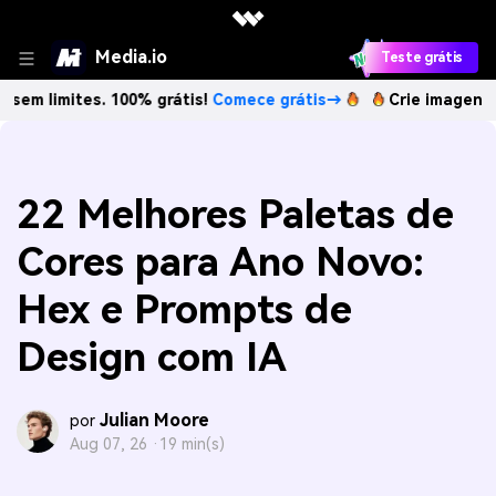
Media.io
Teste grátis
tes. 100% grátis!
Comece grátis→
Crie imagens com IA se
22 Melhores Paletas de
Cores para Ano Novo:
Hex e Prompts de
Design com IA
Julian Moore
por
Aug 07, 26 ·
19 min(s)