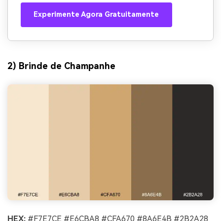
Experimente Agora Gratuitamente
2) Brinde de Champanhe
HEX:
#F7E7CE #E6CBA8 #CFA670 #8A6E4B #2B2A28