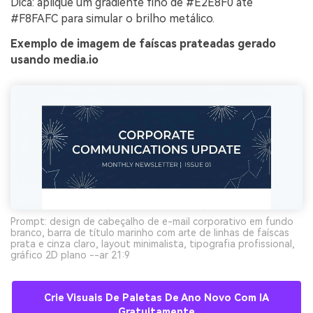
Dica: aplique um gradiente fino de #E2E8F0 até
#F8FAFC para simular o brilho metálico.
Exemplo de imagem de faíscas prateadas gerado
usando media.io
Prompt: design de cabeçalho de e-mail corporativo em fundo
branco, barra de título marinho com arte de linhas de faíscas
prata e cinza claro, layout minimalista, tipografia profissional,
gráfico 2D plano --ar 21:9
Crie Visuais De Paletas De Ano Novo Com IA
Gratuitamente