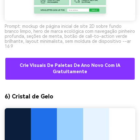
Prompt: mockup de página inicial de site 2D sobre fundo
branco limpo, hero de marca ecológica com navegação pinheiro
profunda, seções de menta, botão de call-to-action verde
brilhante, layout minimalista, sem moldura de dispositivo --ar
16:9
Crie Visuais De Paletas De Ano Novo Com IA
Gratuitamente
6) Cristal de Gelo