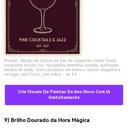
Prompt: design de pôster de bar de coquetéis sobre fundo
borgonha escuro liso, tipografia vermelha ousada, ilustração
mínima de drink, texto pequeno em branco, layout elegante e
vintage, sem fotos, sem mãos --ar 3:4
Crie Visuais De Paletas De Ano Novo Com IA
Gratuitamente
9) Brilho Dourado da Hora Mágica