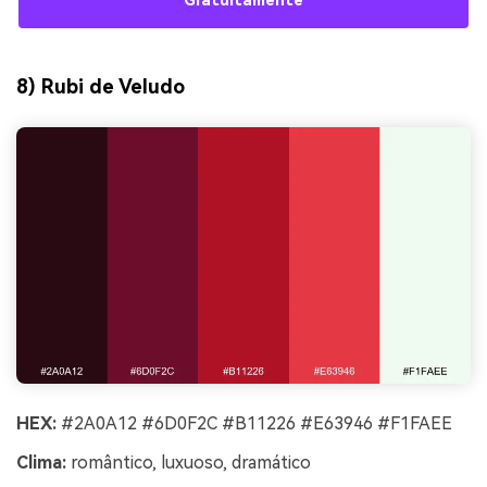
Gratuitamente
8) Rubi de Veludo
HEX:
#2A0A12 #6D0F2C #B11226 #E63946 #F1FAEE
Clima:
romântico, luxuoso, dramático