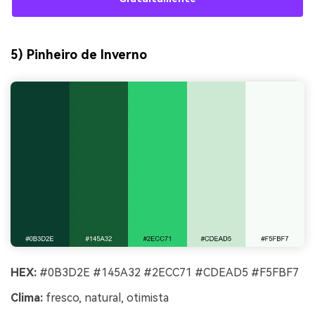
5) Pinheiro de Inverno
HEX:
#0B3D2E #145A32 #2ECC71 #CDEAD5 #F5FBF7
Clima:
fresco, natural, otimista