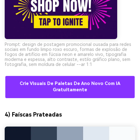
Prompt: design de postagem promocional ousada para redes
sociais em fundo limpo roxo escuro, formas de explosão de
fogos de artifício em fúcsia neon e amarelo vivo, tipografia
moderna e espessa, alto contraste, estilo gráfico plano, sem
fotografia, sem moldura de celular --ar 1:1
Crie Visuais De Paletas De Ano Novo Com IA
Gratuitamente
4) Faíscas Prateadas