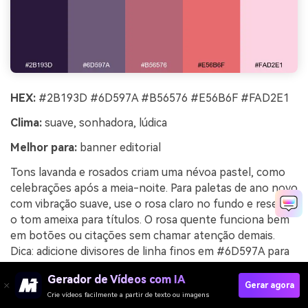
HEX:
#2B193D #6D597A #B56576 #E56B6F #FAD2E1
Clima:
suave, sonhadora, lúdica
Melhor para:
banner editorial
Tons lavanda e rosados criam uma névoa pastel, como
celebrações após a meia-noite. Para paletas de ano novo
com vibração suave, use o rosa claro no fundo e reserve
o tom ameixa para títulos. O rosa quente funciona bem
em botões ou citações sem chamar atenção demais.
Dica: adicione divisores de linha finos em #6D597A para
manter as seções organizadas.
Gerador de Vídeos com IA
Gerar agora
Exemplo de imagem de lavanda gelada gerado
Crie vídeos facilmente a partir de texto ou imagens
usando media.io