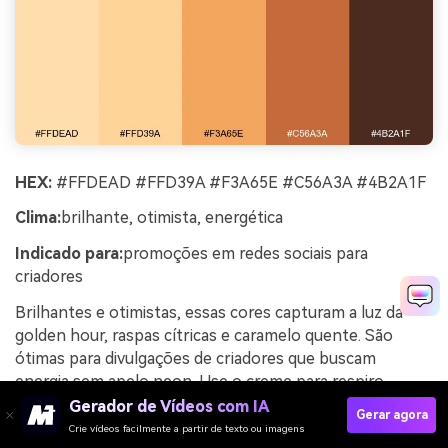
HEX:
#FFDEAD #FFD39A #F3A65E #C56A3A #4B2A1F
Clima:
brilhante, otimista, energética
Indicado para:
promoções em redes sociais para
criadores
Brilhantes e otimistas, essas cores capturam a luz da
golden hour, raspas cítricas e caramelo quente. São
ótimas para divulgações de criadores que buscam
energia sem apelo neon. Use o creme para respiro,
destaque o laranja e cobre para blocos de destaque e
Gerador de Vídeos com IA
Gerar agora
adesivos. Dica de uso: reserve o marrom escuro para
Crie vídeos facilmente a partir de texto ou imagens