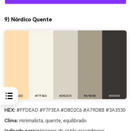
9) Nórdico Quente
HEX:
#FFDEAD #F7F3EA #D8D2C6 #A79D8B #3A3530
Clima:
minimalista, quente, equilibrado
Indicado para:
interiores de estilo escandinavo