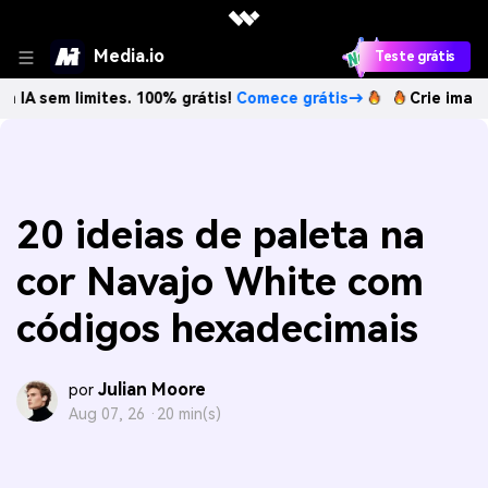
Media.io
Teste grátis
imites. 100% grátis!
Comece grátis→
Crie imagens com IA
20 ideias de paleta na
cor Navajo White com
códigos hexadecimais
Julian Moore
por
Aug 07, 26 ·
20 min(s)