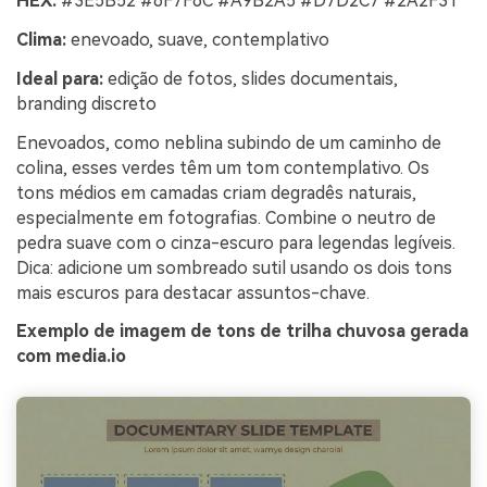
HEX:
#3E5B52 #6F7F6C #A9B2A5 #D7D2C7 #2A2F31
Clima:
enevoado, suave, contemplativo
Ideal para:
edição de fotos, slides documentais,
branding discreto
Enevoados, como neblina subindo de um caminho de
colina, esses verdes têm um tom contemplativo. Os
tons médios em camadas criam degradês naturais,
especialmente em fotografias. Combine o neutro de
pedra suave com o cinza-escuro para legendas legíveis.
Dica: adicione um sombreado sutil usando os dois tons
mais escuros para destacar assuntos-chave.
Exemplo de imagem de tons de trilha chuvosa gerada
com media.io