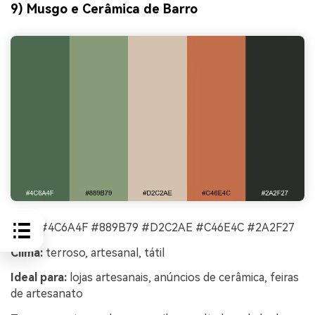
9) Musgo e Cerâmica de Barro
HEX:
#4C6A4F #889B79 #D2C2AE #C46E4C #2A2F27
Clima:
terroso, artesanal, tátil
Ideal para:
lojas artesanais, anúncios de cerâmica, feiras
de artesanato