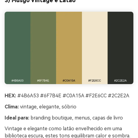
3) Musgo Vintage e Latão
HEX:
#4B6A53 #6F7B4E #C0A15A #F2E6CC #2C2E2A
Clima:
vintage, elegante, sóbrio
Ideal para:
branding boutique, menus, capas de livro
Vintage e elegante como latão envelhecido em uma
biblioteca escura, estes tons equilibram calor e sombra.