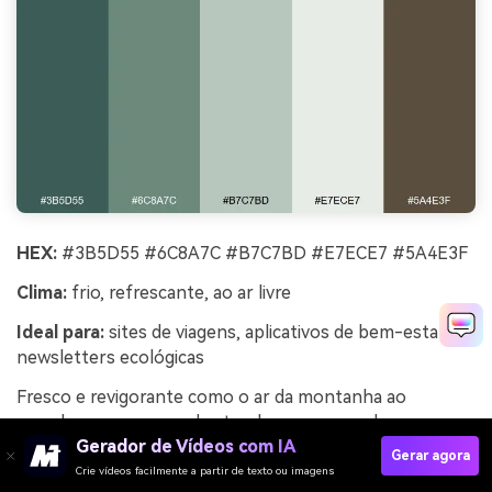
HEX:
#3B5D55 #6C8A7C #B7C7BD #E7ECE7 #5A4E3F
Clima:
frio, refrescante, ao ar livre
Ideal para:
sites de viagens, aplicativos de bem-estar,
newsletters ecológicas
Fresco e revigorante como o ar da montanha ao
amanhecer, esses verdes tendem para o azul-
Gerador de Vídeos com IA
acinzentado, criando uma sensação nítida. O neutro
Gerar agora
menta claro é ideal para fundos amplos e páginas com
Crie vídeos facilmente a partir de texto ou imagens