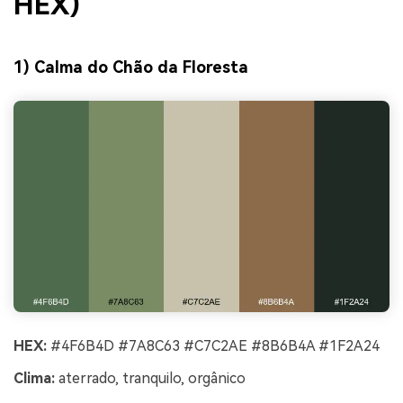
HEX)
1) Calma do Chão da Floresta
HEX:
#4F6B4D #7A8C63 #C7C2AE #8B6B4A #1F2A24
Clima:
aterrado, tranquilo, orgânico