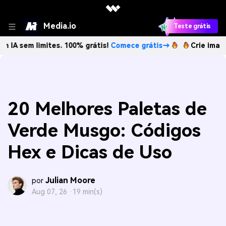
Media.io
Teste grátis
limites. 100% grátis!
Comece grátis→
Crie imagens com IA
20 Melhores Paletas de
Verde Musgo: Códigos
Hex e Dicas de Uso
Julian Moore
por
Aug 07, 26 ·
19 min(s)