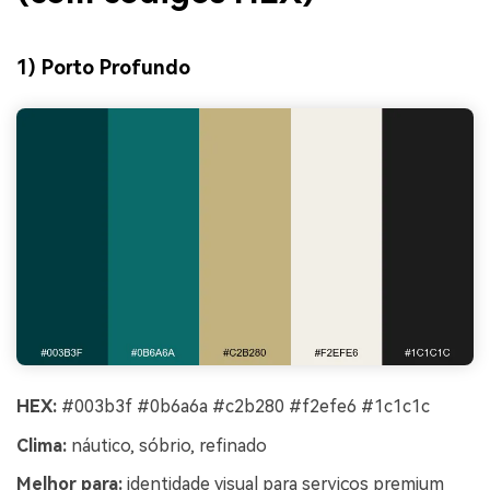
1) Porto Profundo
HEX:
#003b3f #0b6a6a #c2b280 #f2efe6 #1c1c1c
Clima:
náutico, sóbrio, refinado
Melhor para:
identidade visual para serviços premium