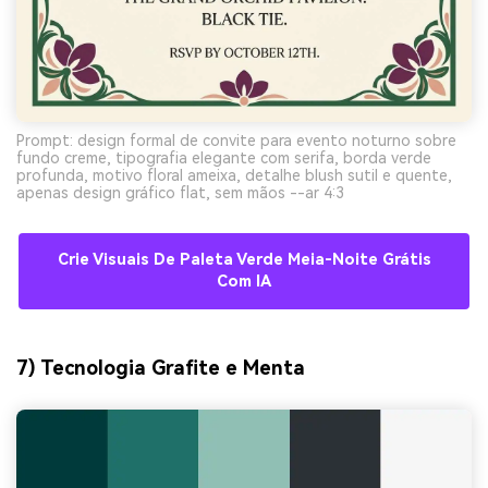
Prompt: design formal de convite para evento noturno sobre
fundo creme, tipografia elegante com serifa, borda verde
profunda, motivo floral ameixa, detalhe blush sutil e quente,
apenas design gráfico flat, sem mãos --ar 4:3
Crie Visuais De Paleta Verde Meia-Noite Grátis
Com IA
7) Tecnologia Grafite e Menta