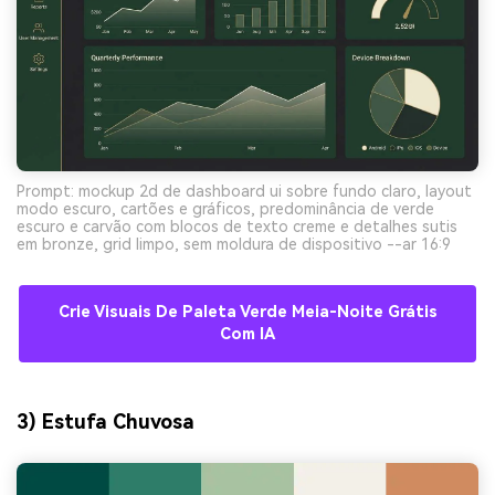
Prompt: mockup 2d de dashboard ui sobre fundo claro, layout
modo escuro, cartões e gráficos, predominância de verde
escuro e carvão com blocos de texto creme e detalhes sutis
em bronze, grid limpo, sem moldura de dispositivo --ar 16:9
Crie Visuais De Paleta Verde Meia-Noite Grátis
Com IA
3) Estufa Chuvosa