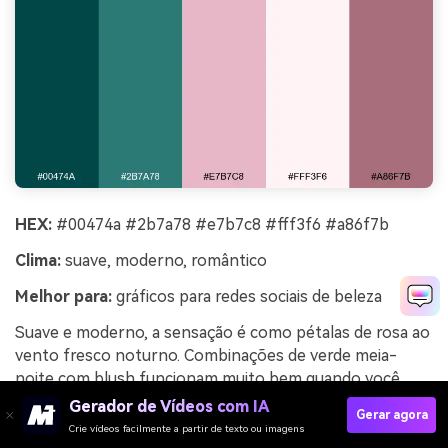
HEX:
#00474a #2b7a78 #e7b7c8 #fff3f6 #a86f7b
Clima:
suave, moderno, romântico
Melhor para:
gráficos para redes sociais de beleza
Suave e moderno, a sensação é como pétalas de rosa ao
vento fresco noturno. Combinações de verde meia-
noite com blush funcionam muito bem quando você
mantém os rosas claros e deixa o teal assumir o
Gerador de Vídeos com IA
Gerar agora
contraste. Use para lançamentos de skincare,
Crie vídeos facilmente a partir de texto ou imagens
promoções de salão e cartões de citação delicados. Dica: