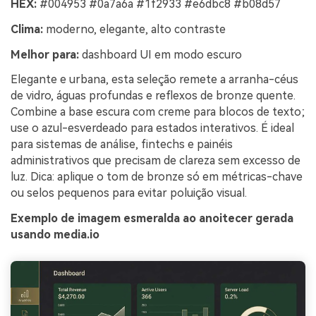
HEX:
#004953 #0a7a6a #1f2933 #e6dbc8 #b08d57
Clima:
moderno, elegante, alto contraste
Melhor para:
dashboard UI em modo escuro
Elegante e urbana, esta seleção remete a arranha-céus
de vidro, águas profundas e reflexos de bronze quente.
Combine a base escura com creme para blocos de texto;
use o azul-esverdeado para estados interativos. É ideal
para sistemas de análise, fintechs e painéis
administrativos que precisam de clareza sem excesso de
luz. Dica: aplique o tom de bronze só em métricas-chave
ou selos pequenos para evitar poluição visual.
Exemplo de imagem esmeralda ao anoitecer gerada
usando media.io