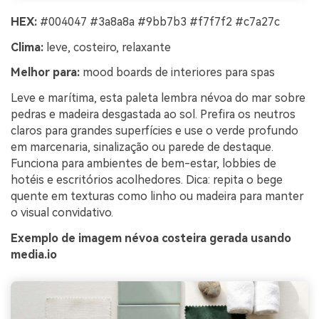
HEX:
#004047 #3a8a8a #9bb7b3 #f7f7f2 #c7a27c
Clima:
leve, costeiro, relaxante
Melhor para:
mood boards de interiores para spas
Leve e marítima, esta paleta lembra névoa do mar sobre
pedras e madeira desgastada ao sol. Prefira os neutros
claros para grandes superfícies e use o verde profundo
em marcenaria, sinalização ou parede de destaque.
Funciona para ambientes de bem-estar, lobbies de
hotéis e escritórios acolhedores. Dica: repita o bege
quente em texturas como linho ou madeira para manter
o visual convidativo.
Exemplo de imagem névoa costeira gerada usando
media.io