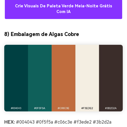
Crie Visuais De Paleta Verde Meia-Noite Grátis
Com IA
8) Embalagem de Algas Cobre
HEX:
#004043 #0f5f5a #c06c3e #f3ede2 #3b2d2a