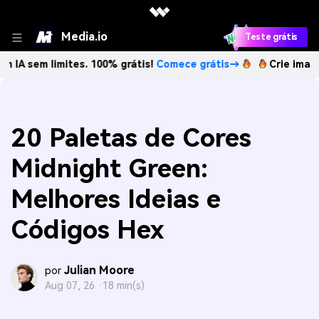
Media.io
Teste grátis
limites. 100% grátis!
Comece grátis→
Crie imagens com IA
20 Paletas de Cores
Midnight Green:
Melhores Ideias e
Códigos Hex
Julian Moore
por
Aug 07, 26 ·
18 min(s)