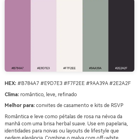
HEX:
#B784A7 #E9D7E3 #F7F2EE #9AA39A #2E2A2F
Clima:
romântico, leve, refinado
Melhor para:
convites de casamento e kits de RSVP
Romântica e leve como pétalas de rosa na névoa da
manhã com uma brisa herbal suave. Use em papelaria,
identidades para noivas ou layouts de lifestyle que
pedem elegância. Combine o malva com off-white