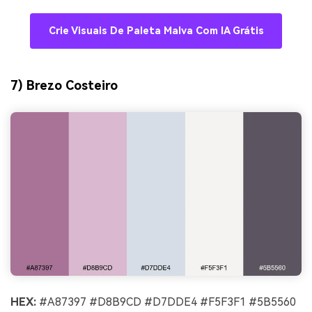
Crie Visuais De Paleta Malva Com IA Grátis
7) Brezo Costeiro
HEX:
#A87397 #D8B9CD #D7DDE4 #F5F3F1 #5B5560