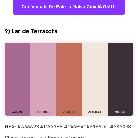
Crie Visuais De Paleta Malva Com IA Grátis
9) Lar de Terracota
HEX:
#A66A93 #D6A3B8 #C46E5C #F1E6DD #3A3038
Clima:
terroso, acolhedor, artesanal