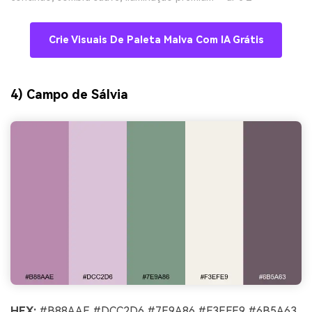
Crie Visuais De Paleta Malva Com IA Grátis
4) Campo de Sálvia
HEX:
#B88AAE #DCC2D6 #7E9A86 #F3EFE9 #6B5A63