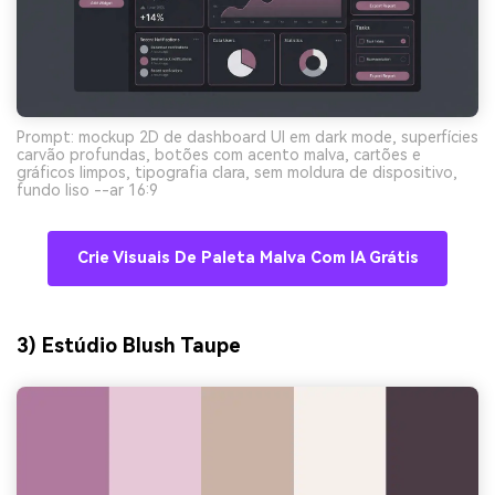
Prompt: mockup 2D de dashboard UI em dark mode, superfícies
carvão profundas, botões com acento malva, cartões e
gráficos limpos, tipografia clara, sem moldura de dispositivo,
fundo liso --ar 16:9
Crie Visuais De Paleta Malva Com IA Grátis
3) Estúdio Blush Taupe