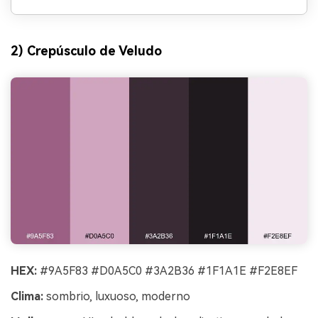
2) Crepúsculo de Veludo
HEX:
#9A5F83 #D0A5C0 #3A2B36 #1F1A1E #F2E8EF
Clima:
sombrio, luxuoso, moderno