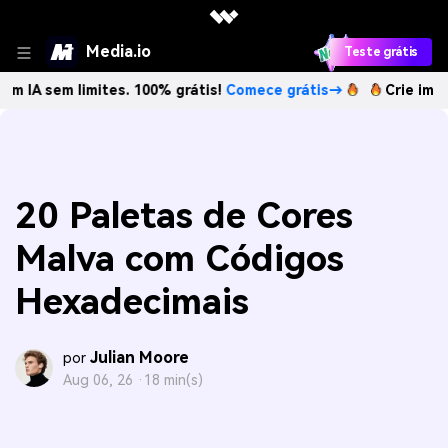
Media.io
Teste grátis
 limites. 100% grátis!
Comece grátis→
Crie imagens com I
20 Paletas de Cores
Malva com Códigos
Hexadecimais
Julian Moore
por
Aug 06, 26 ·
18 min(s)