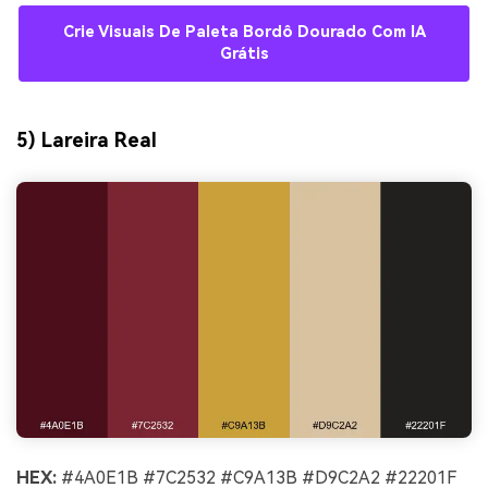
Crie Visuais De Paleta Bordô Dourado Com IA
Grátis
5) Lareira Real
HEX:
#4A0E1B #7C2532 #C9A13B #D9C2A2 #22201F