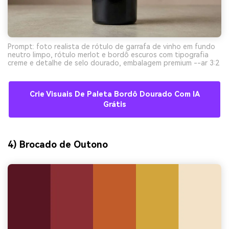
Prompt: foto realista de rótulo de garrafa de vinho em fundo
neutro limpo, rótulo merlot e bordô escuros com tipografia
creme e detalhe de selo dourado, embalagem premium --ar 3:2
Crie Visuais De Paleta Bordô Dourado Com IA
Grátis
4) Brocado de Outono