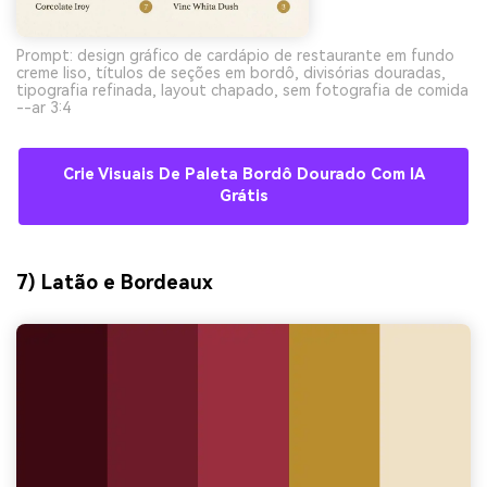
Prompt: design gráfico de cardápio de restaurante em fundo
creme liso, títulos de seções em bordô, divisórias douradas,
tipografia refinada, layout chapado, sem fotografia de comida
--ar 3:4
Crie Visuais De Paleta Bordô Dourado Com IA
Grátis
7) Latão e Bordeaux