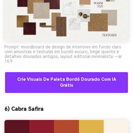
Prompt: moodboard de design de interiores em fundo claro
com amostras e texturas em bordô escuro, bege quente e
detalhes dourados antigos, layout editorial minimalista --ar
16:9
Crie Visuais De Paleta Bordô Dourado Com IA
Grátis
6) Cabra Safira