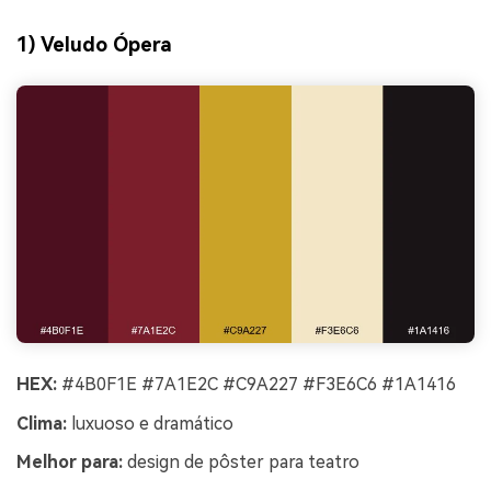
1) Veludo Ópera
HEX:
#4B0F1E #7A1E2C #C9A227 #F3E6C6 #1A1416
Clima:
luxuoso e dramático
Melhor para:
design de pôster para teatro