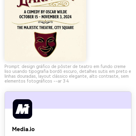
Prompt: design gráfico de pôster de teatro em fundo creme
liso usando tipografia bordô escuro, detalhes sutis em preto e
linhas douradas, layout clássico elegante, alto contraste, sem
elementos fotográficos --ar 3:4
Media.io