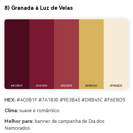
8) Granada à Luz de Velas
HEX:
#4C0B1F #7A1830 #9E3B45 #D8B45C #F6EBD5
Clima:
suave e romântico
Melhor para:
banner de campanha de Dia dos
Namorados