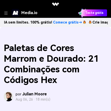
Media.io
Teste grátis
limites. 100% grátis!
Comece grátis→
Crie imagens com IA
Paletas de Cores
Marrom e Dourado: 21
Combinações com
Códigos Hex
Julian Moore
por
Aug 06, 26 ·
18 min(s)