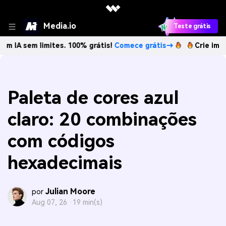
Media.io
Teste grátis
em limites. 100% grátis!
Comece grátis→
Crie imagens com
Paleta de cores azul
claro: 20 combinações
com códigos
hexadecimais
Julian Moore
por
Aug 07, 26 ·
19 min(s)