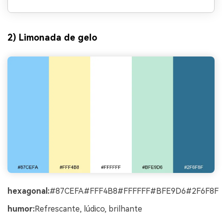
2) Limonada de gelo
hexagonal:
#87CEFA#FFF4B8#FFFFFF#BFE9D6#2F6F8F
humor:
Refrescante, lúdico, brilhante