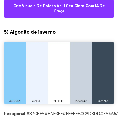
Crie Visuais De Paleta Azul Céu Claro Com IA De
Graça
5) Algodão de inverno
hexagonal:
#87CEFA#EAF3FF#FFFFFF#C9D3DD#3A4A5