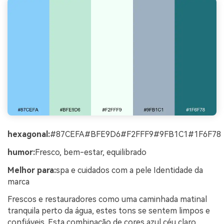
hexagonal:
#87CEFA#BFE9D6#F2FFF9#9FB1C1#1F6F78
humor:
Fresco, bem-estar, equilibrado
Melhor para:
spa e cuidados com a pele Identidade da
marca
Frescos e restauradores como uma caminhada matinal
tranquila perto da água, estes tons se sentem limpos e
confiáveis. Esta combinação de cores azul céu claro