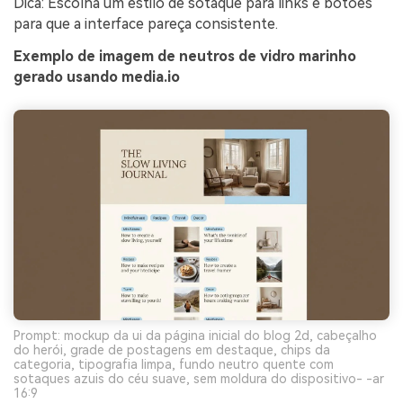
Dica: Escolha um estilo de sotaque para links e botões
para que a interface pareça consistente.
Exemplo de imagem de neutros de vidro marinho
gerado usando media.io
Prompt: mockup da ui da página inicial do blog 2d, cabeçalho
do herói, grade de postagens em destaque, chips da
categoria, tipografia limpa, fundo neutro quente com
sotaques azuis do céu suave, sem moldura do dispositivo- -ar
16:9