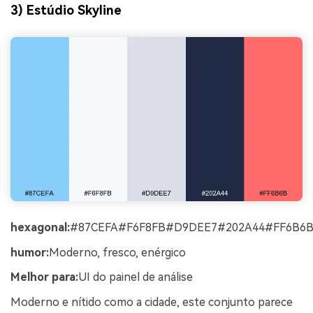
3) Estúdio Skyline
hexagonal:
#87CEFA#F6F8FB#D9DEE7#202A44#FF6B6
humor:
Moderno, fresco, enérgico
Melhor para:
UI do painel de análise
Moderno e nítido como a cidade, este conjunto parece