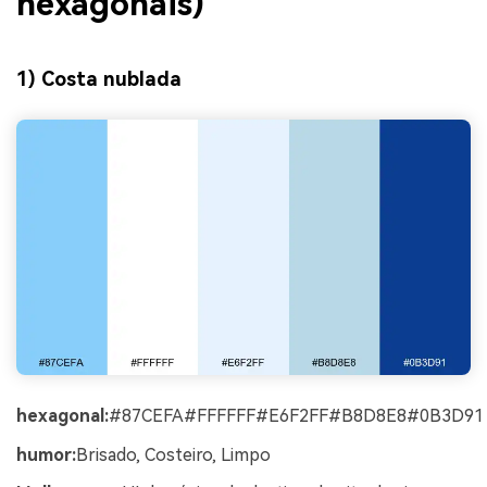
hexagonais)
1) Costa nublada
hexagonal:
#87CEFA#FFFFFF#E6F2FF#B8D8E8#0B3D91
humor:
Brisado, Costeiro, Limpo