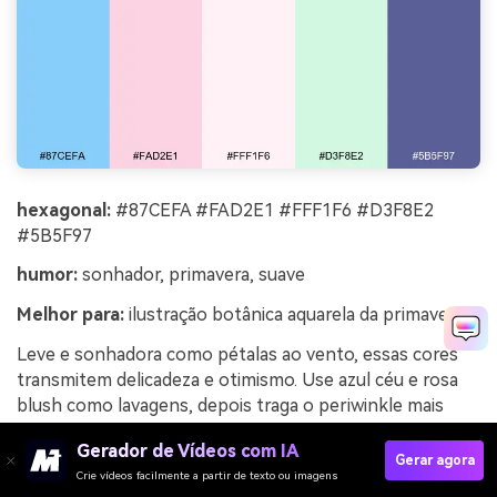
hexagonal:
#87CEFA #FAD2E1 #FFF1F6 #D3F8E2
#5B5F97
humor:
sonhador, primavera, suave
Melhor para:
ilustração botânica aquarela da primavera
Leve e sonhadora como pétalas ao vento, essas cores
transmitem delicadeza e otimismo. Use azul céu e rosa
blush como lavagens, depois traga o periwinkle mais
profundo para contornos e pequenos detalhes. O verde
Gerador de Vídeos com IA
menta mantém a composição fresca sem chamar a
Gerar agora
Crie vídeos facilmente a partir de texto ou imagens
atenção. Dica: pinte áreas grandes com baixa saturação e