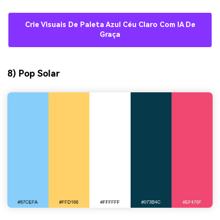
Crie Visuais De Paleta Azul Céu Claro Com IA De
Graça
8) Pop Solar