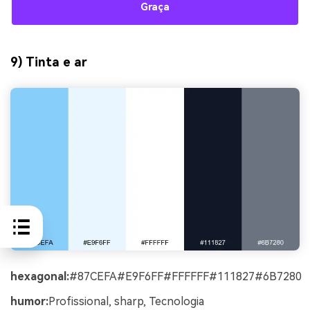
Graça
9) Tinta e ar
hexagonal:
#87CEFA#E9F6FF#FFFFFF#111827#6B7280
humor:
Profissional, sharp, Tecnologia