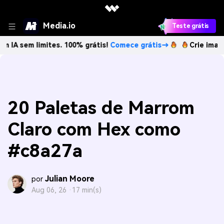
Media.io
Teste grátis
limites. 100% grátis!
Comece grátis→
Crie imagens com I
20 Paletas de Marrom
Claro com Hex como
#c8a27a
Julian Moore
por
Aug 06, 26 ·
17 min(s)