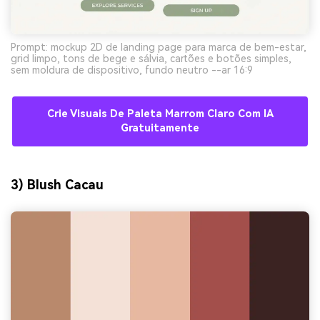
Prompt: mockup 2D de landing page para marca de bem-estar,
grid limpo, tons de bege e sálvia, cartões e botões simples,
sem moldura de dispositivo, fundo neutro --ar 16:9
Crie Visuais De Paleta Marrom Claro Com IA
Gratuitamente
3) Blush Cacau