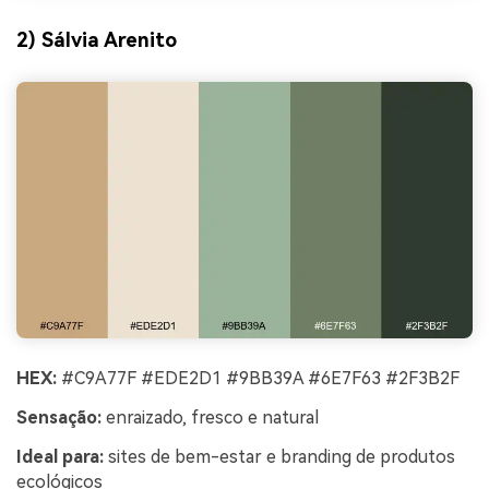
2) Sálvia Arenito
HEX:
#C9A77F #EDE2D1 #9BB39A #6E7F63 #2F3B2F
Sensação:
enraizado, fresco e natural
Ideal para:
sites de bem-estar e branding de produtos
ecológicos