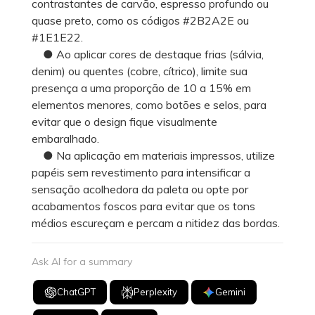
contrastantes de carvão, espresso profundo ou
quase preto, como os códigos #2B2A2E ou
#1E1E22.
● Ao aplicar cores de destaque frias (sálvia,
denim) ou quentes (cobre, cítrico), limite sua
presença a uma proporção de 10 a 15% em
elementos menores, como botões e selos, para
evitar que o design fique visualmente
embaralhado.
● Na aplicação em materiais impressos, utilize
papéis sem revestimento para intensificar a
sensação acolhedora da paleta ou opte por
acabamentos foscos para evitar que os tons
médios escureçam e percam a nitidez das bordas.
Ask AI for a summary
ChatGPT
Perplexity
Gemini