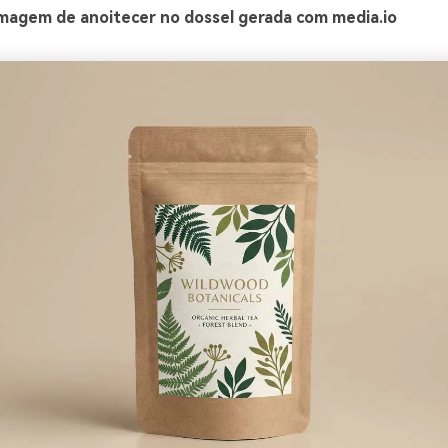
magem de anoitecer no dossel gerada com media.io