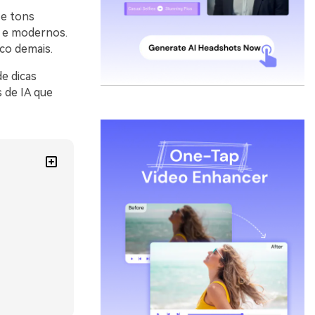
 e tons
s e modernos.
co demais.
e dicas
 de IA que