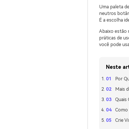
Uma paleta de
neutros botân
É a escolha id
Abaixo estão m
práticas de us
você pode usa
Neste ar
Por Q
Mais d
Quais
Como U
Crie V