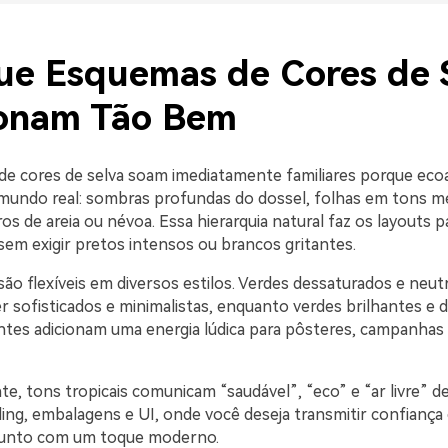
ue Esquemas de Cores de 
onam Tão Bem
e cores de selva soam imediatamente familiares porque eco
mundo real: sombras profundas do dossel, folhas em tons m
os de areia ou névoa. Essa hierarquia natural faz os layouts 
sem exigir pretos intensos ou brancos gritantes.
ão flexíveis em diversos estilos. Verdes dessaturados e neut
 sofisticados e minimalistas, enquanto verdes brilhantes e 
tes adicionam uma energia lúdica para pôsteres, campanhas
e, tons tropicais comunicam “saudável”, “eco” e “ar livre” d
ding, embalagens e UI, onde você deseja transmitir confiança
 junto com um toque moderno.