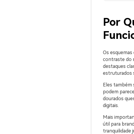
Por Q
Funci
Os esquemas d
contraste do 
destaques clar
estruturados 
Eles também s
podem parecer
dourados quen
digitais.
Mais important
útil para bran
tranquilidade