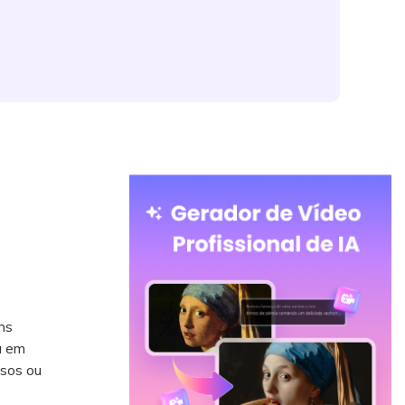
ns
a em
nsos ou