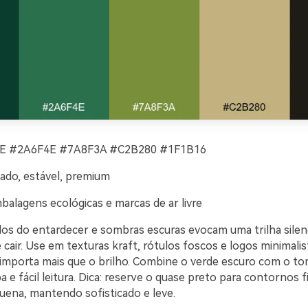
 #2A6F4E #7A8F3A #C2B280 #1F1B16
cado, estável, premium
alagens ecológicas e marcas de ar livre
os do entardecer e sombras escuras evocam uma trilha sile
 cair. Use em texturas kraft, rótulos foscos e logos minimalis
importa mais que o brilho. Combine o verde escuro com o tom
pa e fácil leitura. Dica: reserve o quase preto para contornos 
quena, mantendo sofisticado e leve.