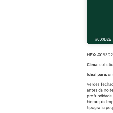
HEX:
#0B3D2E
Clima:
sofisti
Ideal para:
emb
Verdes fechad
antes da noite
profundidade 
hierarquia lim
tipografia pe