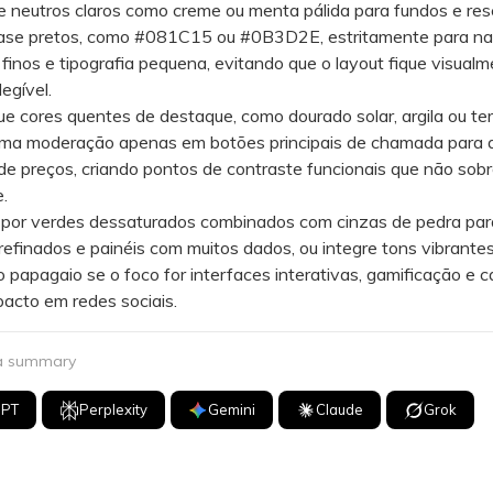
 neutros claros como creme ou menta pálida para fundos e res
ase pretos, como #081C15 ou #0B3D2E, estritamente para n
finos e tipografia pequena, evitando que o layout fique visual
egível.
cores quentes de destaque, como dourado solar, argila ou ter
ma moderação apenas em botões principais de chamada para 
de preços, criando pontos de contraste funcionais que não so
.
r verdes dessaturados combinados com cinzas de pedra par
 refinados e painéis com muitos dados, ou integre tons vibrante
 papagaio se o foco for interfaces interativas, gamificação e
pacto em redes sociais.
 a summary
GPT
Perplexity
Gemini
Claude
Grok