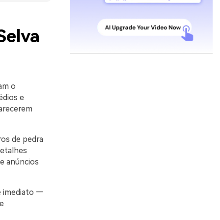
Selva
am o
édios e
parecerem
ros de pedra
detalhes
 e anúncios
e imediato —
 e