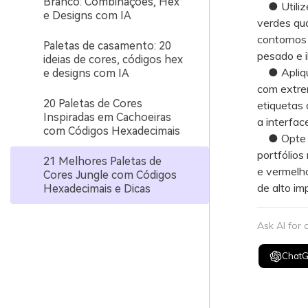
Branco: Combinações, Hex
● Utilize
e Designs com IA
verdes qu
contornos 
Paletas de casamento: 20
pesado e il
ideias de cores, códigos hex
● Aplique 
e designs com IA
com extre
20 Paletas de Cores
etiquetas 
Inspiradas em Cachoeiras
a interface
com Códigos Hexadecimais
● Opte po
portfólios
21 Melhores Paletas de
e vermelho
Cores Jungle com Códigos
de alto im
Hexadecimais e Dicas
Ask AI for
Chat