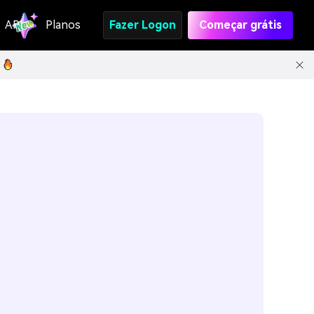
API
Planos
Fazer Logon
Começar grátis