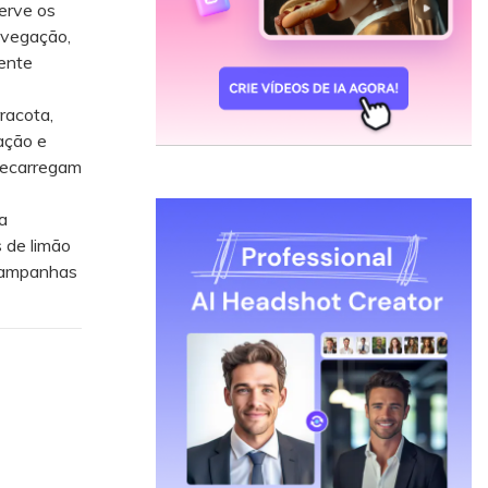
erve os
avegação,
mente
racota,
ação e
brecarregam
a
s de limão
 campanhas