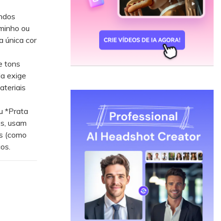
undos
minho ou
a única cor
e tons
a exige
ateriais
u *Prata
es, usam
es (como
os.