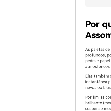
Por q
Assom
As paletas de
profundos, po
pedra e papel 
atmosféricos 
Elas também s
instantânea p
névoa ou blus
Por fim, as co
brilhante (men
suspense mod