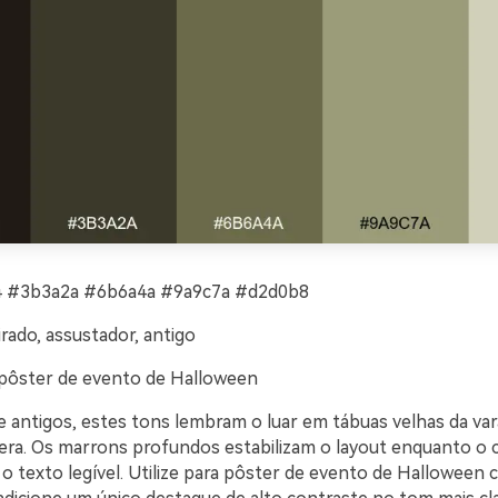
 #3b3a2a #6b6a4a #9a9c7a #d2d0b8
ado, assustador, antigo
pôster de evento de Halloween
 antigos, estes tons lembram o luar em tábuas velhas da var
era. Os marrons profundos estabilizam o layout enquanto o c
o texto legível. Utilize para pôster de evento de Halloween 