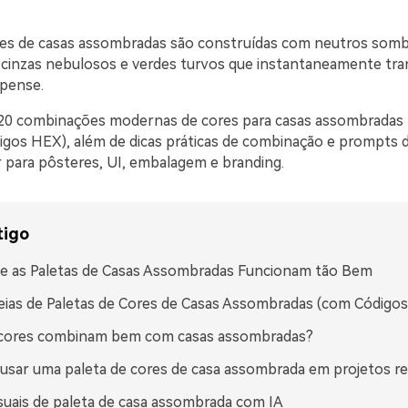
res de casas assombradas são construídas com neutros somb
 cinzas nebulosos e verdes turvos que instantaneamente tr
spense.
20 combinações modernas de cores para casas assombradas 
igos HEX), além de dicas práticas de combinação e prompts d
r para pôsteres, UI, embalagem e branding.
tigo
e as Paletas de Casas Assombradas Funcionam tão Bem
eias de Paletas de Cores de Casas Assombradas (com Código
 cores combinam bem com casas assombradas?
sar uma paleta de cores de casa assombrada em projetos re
isuais de paleta de casa assombrada com IA