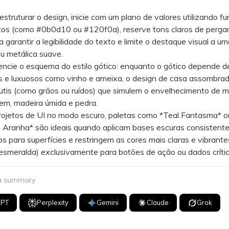
ruturar o design, inicie com um plano de valores utilizando f
tos (como #0b0d10 ou #120f0a), reserve tons claros de perga
 garantir a legibilidade do texto e limite o destaque visual a um
ou metálica suave.
cie o esquema do estilo gótico: enquanto o gótico depende d
s e luxuosos como vinho e ameixa, o design de casa assombrad
utis (como grãos ou ruídos) que simulem o envelhecimento de m
em, madeira úmida e pedra.
etos de UI no modo escuro, paletas como *Teal Fantasma* o
e Aranha* são ideais quando aplicam bases escuras consistent
s para superfícies e restringem as cores mais claras e vibrant
smeralda) exclusivamente para botões de ação ou dados crític
 a summary
GPT
Perplexity
Gemini
Claude
Grok