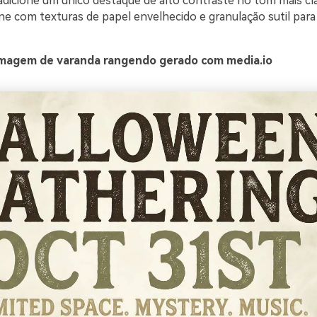
adicione um único destaque de alto contraste no tom mais cl
ine com texturas de papel envelhecido e granulação sutil par
magem de varanda rangendo gerado com media.io