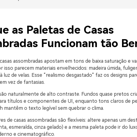
ue as Paletas de Casas
bradas Funcionam tão B
 casas assombradas apostam em tons de baixa saturação e va
r isso parecem materiais envelhecidos: madeira úmida, fulige
à luz de velas. Esse “realismo desgastado” faz os designs pa
em vez de fantasias.
ão naturalmente de alto contraste. Fundos quase pretos cri
ara títulos e componentes de UI, enquanto tons claros de p
h mantêm o texto legível sem quebrar o clima.
res de casas assombradas são flexíveis: altere apenas um des
ta, esmeralda, cinza gelado) e a mesma paleta pode ir do lux
erno e cinematográfico.