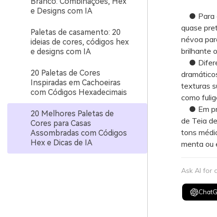
Branco: Combinações, Hex
e Designs com IA
● Para est
quase pre
Paletas de casamento: 20
névoa para
ideias de cores, códigos hex
brilhante 
e designs com IA
● Diferen
20 Paletas de Cores
dramático
Inspiradas em Cachoeiras
texturas s
com Códigos Hexadecimais
como fulig
● Em proj
20 Melhores Paletas de
de Teia d
Cores para Casas
tons médio
Assombradas com Códigos
Hex e Dicas de IA
menta ou e
Ask AI for
Chat