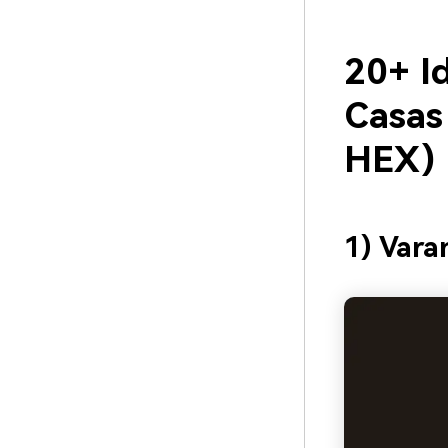
20+ I
Casas
HEX)
1) Var