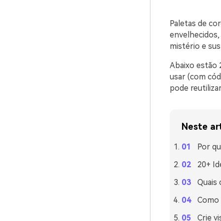
Paletas de co
envelhecidos,
mistério e su
Abaixo estão 
usar (com cód
pode reutiliza
Neste ar
Por qu
20+ Id
Quais
Como u
Crie v