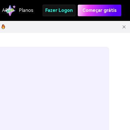
API
Planos
Fazer Logon
Começar grátis