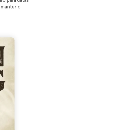
aro para datas
a manter o