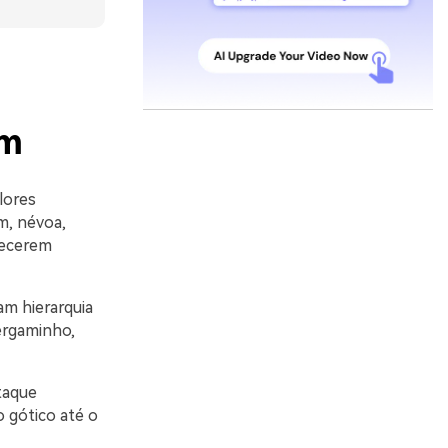
em
lores
m, névoa,
recerem
am hierarquia
ergaminho,
taque
o gótico até o