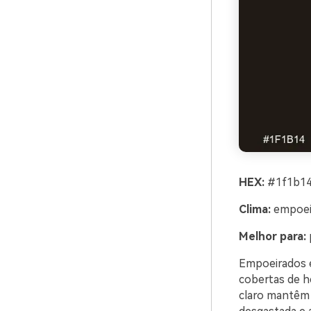
HEX:
#1f1b14
Clima:
empoeir
Melhor para:
Empoeirados e
cobertas de h
claro mantêm 