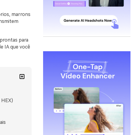
rios, marrons
ansmitem
prontas para
e IA que você
s HEX)
ais